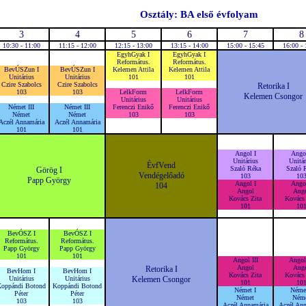
Osztály: BA első évfolyam
3
4
5
6
7
8
10:30 - 11:00
11:15 - 12:00
12:15 - 13:00
13:15 - 14:00
15:00 - 15:45
16:00 - 
EgyhGyak I
EgyhGyak I
Református.
Református.
BevÚSZun I
BevÚSZun I
Kelemen Attila
Kelemen Attila
Unitárius
Unitárius
101
101
Czire Szabolcs
Czire Szabolcs
Retorika I
103
103
LelkForm
LelkForm
Kelemen Csongor
Unitárius
Unitárius
Német III
Német III
Ferenczi Enikő
Ferenczi Enikő
Német
Német
103
103
Aczél Annamária
Aczél Annamária
101
101
Angol I
Angol
Unitárius
Unitár
ÉvfVend
Szaló Réka
Szaló 
Görög I
Vendégelőadó
103
10
Papp György
Angol I
Angol
104
Angol
Ang
Kovács Zita
Kovács 
101
10
BevÓSZ I
BevÓSZ I
Református.
Református.
Papp György
Papp György
101
101
Angol III
Angol 
Angol
Ang
Retorika I
BevHom I
BevHom I
Kovács Zita
Kovács 
Unitárius
Unitárius
Kelemen Csongor
101
10
oppándi Botond
Koppándi Botond
Német I
Német
Péter
Péter
Német
Ném
103
103
Aczél Annamária
Aczél Ann