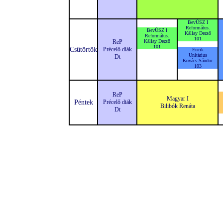
BevÚSZ I
Református.
BevÚSZ I
Kállay Dezső
Református.
101
ReP
Kállay Dezső
101
Csütörtök
Précelő diák
Encik
Unitárius
Dt
Kovács Sándor
103
ReP
Magyar I
Péntek
Précelő diák
Bilibók Renáta
Dt