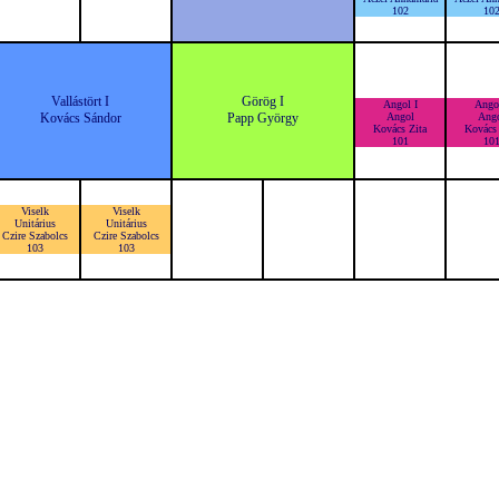
102
10
Vallástört I
Görög I
Angol I
Angol
Kovács Sándor
Papp György
Angol
Ang
Kovács Zita
Kovács 
101
10
Viselk
Viselk
Unitárius
Unitárius
Czire Szabolcs
Czire Szabolcs
103
103