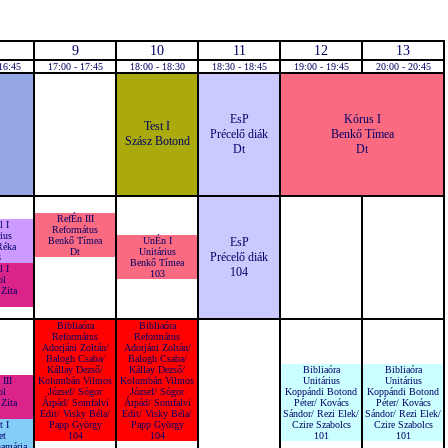
9
10
11
12
13
16:45
17:00 - 17:45
18:00 - 18:30
18:30 - 18:45
19:00 - 19:45
20:00 - 20:45
EsP
Kórus I
Test I
Précelő diák
Benkő Tímea
Szász Botond
Dt
Dt
RefÉn III
 I
Református
ius
Benkő Tímea
UnÉn I
EsP
Réka
Dt
Unitárius
Précelő diák
3
Benkő Tímea
 I
104
103
ol
Zita
1
Bibliaóra
Bibliaóra
Református
Református
Adorjáni Zoltán/
Adorjáni Zoltán/
Balogh Csaba/
Balogh Csaba/
Kállay Dezső/
Kállay Dezső/
Bibliaóra
Bibliaóra
III
Kolumbán Vilmos
Kolumbán Vilmos
Unitárius
Unitárius
ol
József/ Sógor
József/ Sógor
Koppándi Botond
Koppándi Botond
Zita
Árpád/ Somfalvi
Árpád/ Somfalvi
Péter/ Kovács
Péter/ Kovács
1
Edit/ Visky Béla/
Edit/ Visky Béla/
Sándor/ Rezi Elek/
Sándor/ Rezi Elek/
 I
Papp György
Papp György
Czire Szabolcs
Czire Szabolcs
et
104
104
101
101
amária