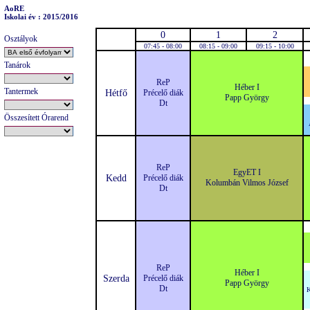
AoRE
Iskolai év : 2015/2016
0
1
2
Osztályok
07:45 - 08:00
08:15 - 09:00
09:15 - 10:00
Tanárok
ReP
Héber I
Tantermek
Hétfő
Précelő diák
Papp György
Dt
Összesített Órarend
ReP
EgyET I
Kedd
Précelő diák
Kolumbán Vilmos József
Dt
ReP
Héber I
Szerda
Précelő diák
Papp György
Dt
K