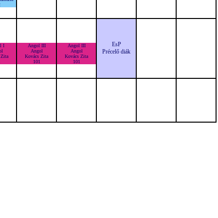
2
EsP
 I
Angol III
Angol III
ol
Angol
Angol
Précelő diák
Zita
Kovács Zita
Kovács Zita
1
101
101