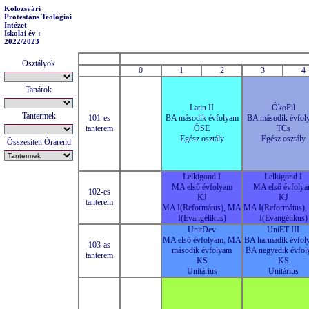
Kolozsvári
Protestáns Teológiai
Intézet
Iskolai év :
2022/2023
Osztályok
0
1
2
3
4
Tanárok
Latin II
ÓkoFil
Tantermek
101-es
BA második évfolyam
BA második évfol
tanterem
ŐSE
TCs
Egész osztály
Egész osztály
Összesített Órarend
Lelkigond I
Lelkigond I
MA első évfolyam
MA első évfoly
102-es
KJ
KJ
tanterem
MA I(Református), MA
MA I(Református)
I(Evangélikus)
I(Evangélikus)
UnitDev
UniET III
MA első évfolyam, MA
BA harmadik évfol
103-as
második évfolyam
BA negyedik évfo
tanterem
KS
KS
Unitárius
Unitárius