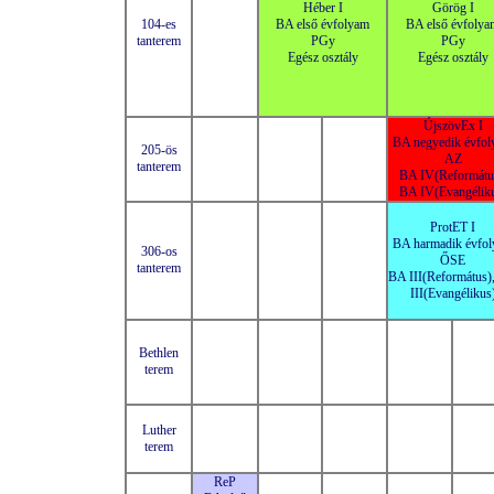
Héber I
Görög I
104-es
BA első évfolyam
BA első évfolya
tanterem
PGy
PGy
Egész osztály
Egész osztály
ÚjszövEx I
BA negyedik évfo
205-ös
AZ
tanterem
BA IV(Reformátu
BA IV(Evangélik
ProtET I
BA harmadik évfo
306-os
ŐSE
tanterem
BA III(Református)
III(Evangélikus
Bethlen
terem
Luther
terem
ReP