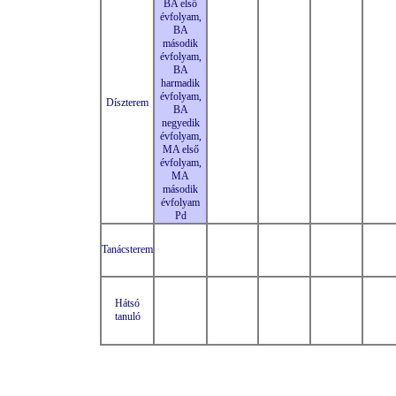
BA első
évfolyam,
BA
második
évfolyam,
BA
harmadik
évfolyam,
Díszterem
BA
negyedik
évfolyam,
MA első
évfolyam,
MA
második
évfolyam
Pd
Tanácsterem
Hátsó
tanuló