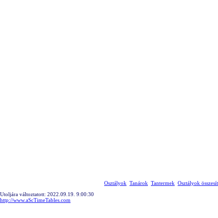
Osztályok
Tanárok
Tantermek
Osztályok összesít
Utoljára változtatott: 2022.09.19. 9:00:30
http://www.aScTimeTables.com