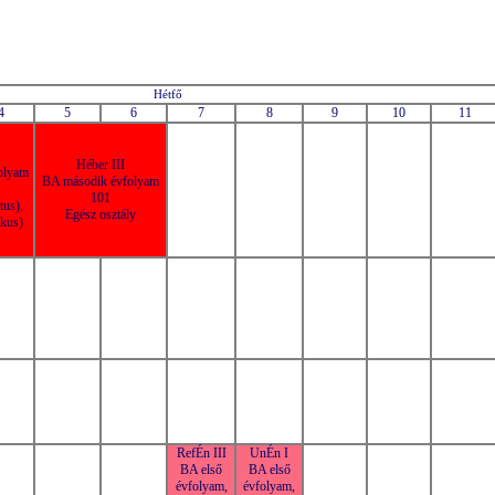
Hétfő
4
5
6
7
8
9
10
11
Héber III
olyam
BA második évfolyam
101
us),
Egész osztály
kus)
RefÉn III
UnÉn I
BA első
BA első
évfolyam,
évfolyam,