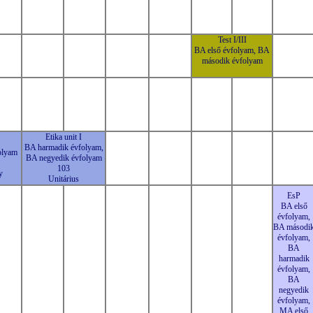
Test I/III
BA első évfolyam, BA
második évfolyam
Etika unit I
BA harmadik évfolyam,
olyam
BA negyedik évfolyam
103
y
Unitárius
EsP
BA első
évfolyam,
BA másodi
évfolyam,
BA
harmadik
évfolyam,
BA
negyedik
évfolyam,
MA első