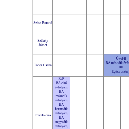
Szász Botond
Székely
József
ÓkoFil
BA második évf
Tódor Csaba
101
Egész osztál
ReP
BA első
évfolyam,
BA
második
évfolyam,
BA
harmadik
évfolyam,
Précelő diák
BA
negyedik
évfolyam,