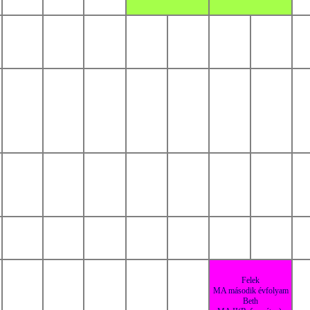
Felek
MA második évfolyam
Beth