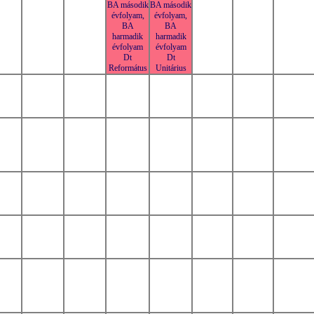
BA második
BA második
évfolyam,
évfolyam,
BA
BA
harmadik
harmadik
évfolyam
évfolyam
Dt
Dt
Református
Unitárius