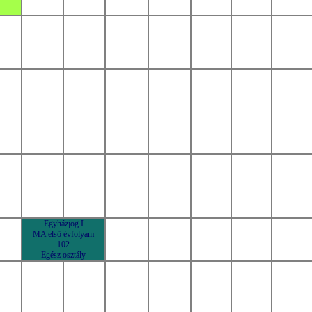
Egyházjog I
MA első évfolyam
102
Egész osztály