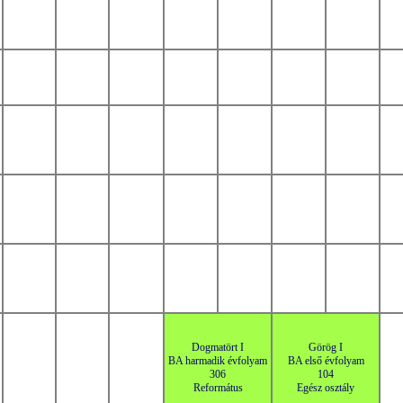
Dogmatört I
Görög I
BA harmadik évfolyam
BA első évfolyam
306
104
Református
Egész osztály