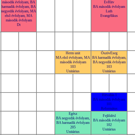
második évfolyam, BA
EvHitv
harmadik évfolyam, BA
BA második évfolyam
negyedik évfolyam, MA
Luth
első évfolyam, MA
Evangélikus
második évfolyam
Dt
Herm unit
ÓszövExeg
MA első évfolyam, MA
BA harmadik évfolyam,
második évfolyam
BA negyedik évfolyam
103
103
Unitárius
Unitárius
Hitvallás I
BA második évfolyam
101
Református
Egész
Fejlődésl
BA negyedik évfolyam,
BA második évfolyam
BA harmadik évfolyam
102
205
Unitárius
Unitárius