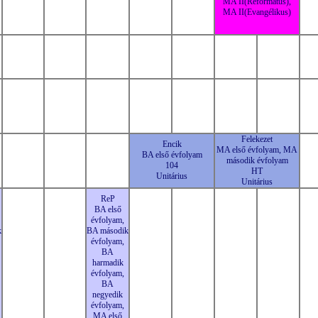
MA II(Református),
MA II(Evangélikus)
Felekezet
Encik
MA első évfolyam, MA
BA első évfolyam
második évfolyam
104
HT
Unitárius
Unitárius
ReP
BA első
évfolyam,
k
BA második
évfolyam,
BA
harmadik
évfolyam,
BA
negyedik
évfolyam,
MA első