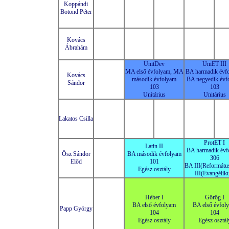
Koppándi
Botond Péter
Kovács
Ábrahám
UnitDev
UniET III
MA első évfolyam, MA
BA harmadik évf
Kovács
második évfolyam
BA negyedik évf
Sándor
103
103
Unitárius
Unitárius
Lakatos Csilla
ProtET I
Latin II
BA harmadik évf
Ősz Sándor
BA második évfolyam
306
Előd
101
BA III(Reformátu
Egész osztály
III(Evangélik
Héber I
Görög I
BA első évfolyam
BA első évfol
Papp György
104
104
Egész osztály
Egész osztál