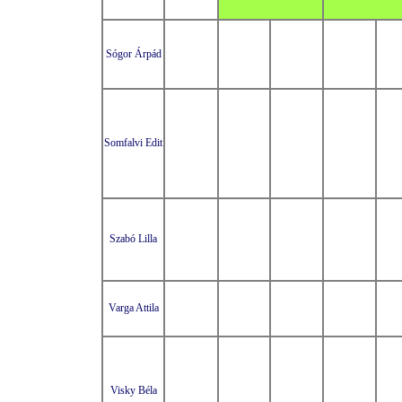
Sógor Árpád
Somfalvi Edit
Szabó Lilla
Varga Attila
Visky Béla