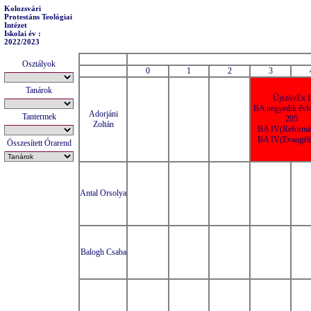
Kolozsvári
Protestáns Teológiai
Intézet
Iskolai év :
2022/2023
Osztályok
0
1
2
3
Tanárok
ÚjszövEx I
BA negyedik évf
Adorjáni
Tantermek
205
Zoltán
BA IV(Reformát
BA IV(Evangéli
Összesített Órarend
Antal Orsolya
Balogh Csaba