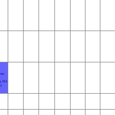
yam
s), MA
s)