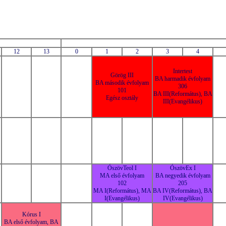
12
13
0
1
2
3
4
Intertest
Görög III
BA harmadik évfolyam
BA második évfolyam
306
101
BA III(Református), BA
Egész osztály
III(Evangélikus)
ÓszövTeol I
ÓszövEx I
MA első évfolyam
BA negyedik évfolyam
102
205
MA I(Református), MA
BA IV(Református), BA
I(Evangélikus)
IV(Evangélikus)
Kórus I
BA első évfolyam, BA