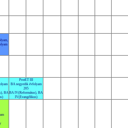
olyam,
olyam
ProtET III
olyam
BA negyedik évfolyam
205
s), BA
BA IV(Református), BA
us)
IV(Evangélikus)
yam
y