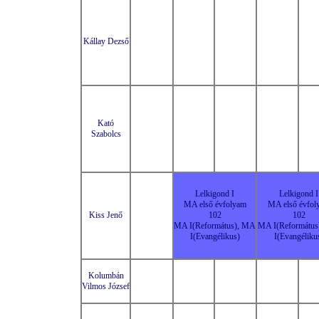
Kállay Dezső
Kató
Szabolcs
Lelkigond I
Lelkigond I
MA első évfolyam
MA első évfol
Kiss Jenő
102
102
MA I(Református), MA
MA I(Reformátu
I(Evangélikus)
I(Evangéliku
Kolumbán
Vilmos József