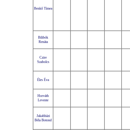
Benkő Tímea
Bilibók
Renáta
Czire
Szabolcs
Éles Éva
Horváth
Levente
Jakabházi
Béla Botond