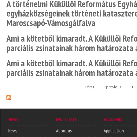
A történelmi Küküllői Református Egy
egyházközségeinek történeti kataszter
Maroscsapó-Vámosgálfalva
Ami a kötetből kimaradt. A Küküllői R
parciális zsinatainak három határozata 
Ami a kötetből kimaradt. A Küküllői R
parciális zsinatainak három határozata 
« first
‹ previous
1
Pages
NEWS
INSTITUTE
ACADEMIA
News
About us
Application