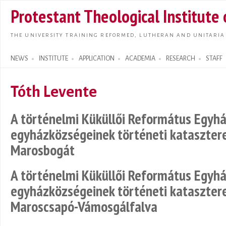
Skip t
Protestant Theological Institute
main
conte
THE UNIVERSITY TRAINING REFORMED, LUTHERAN AND UNITARIA
NEWS
INSTITUTE
APPLICATION
ACADEMIA
RESEARCH
STAFF
Search form
Tóth Levente
A történelmi Küküllői Református Egy
egyházközségeinek történeti katasztere 
Marosbogát
A történelmi Küküllői Református Egy
egyházközségeinek történeti kataszter
Maroscsapó-Vámosgálfalva