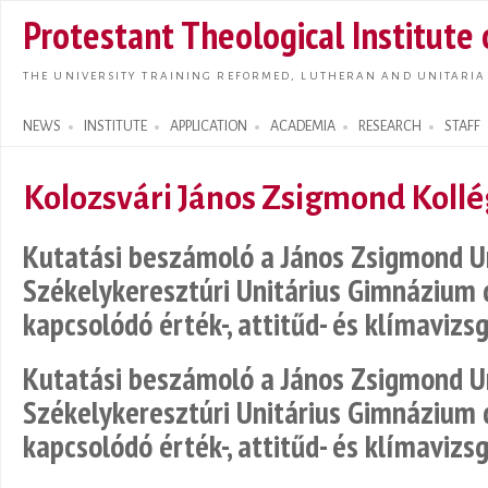
Skip t
Protestant Theological Institute
main
conte
THE UNIVERSITY TRAINING REFORMED, LUTHERAN AND UNITARIA
NEWS
INSTITUTE
APPLICATION
ACADEMIA
RESEARCH
STAFF
Search form
Kolozsvári János Zsigmond Koll
Kutatási beszámoló a János Zsigmond Un
Székelykeresztúri Unitárius Gimnázium d
kapcsolódó érték-, attitűd- és klímavizs
Kutatási beszámoló a János Zsigmond Un
Székelykeresztúri Unitárius Gimnázium d
kapcsolódó érték-, attitűd- és klímavizs