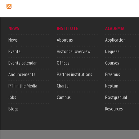
NEWS
INSTITUTE
ACADEMIA
News
About us
Application
Events
Historical overview
Degrees
Events calendar
Offices
Courses
Anouncements
Partner institutions
Erasmus
PTI in the Media
Charta
Neptun
Jobs
Campus
Postgradual
Blogs
Resources