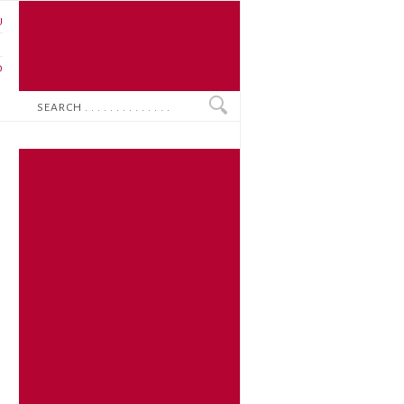
U
N
O
Search