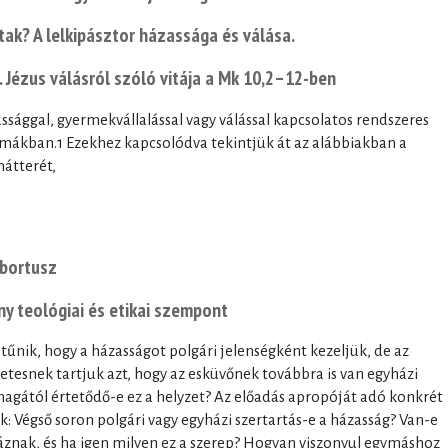
ak? A lelkipásztor házassága és válása.
 Jézus válásról szóló vitája a Mk 10,2–12-ben
ssággal, gyermekvállalással vagy válással kapcsolatos rendszeres
témákban.1 Ezekhez kapcsolódva tekintjük át az alábbiakban a
hátterét,
Abortusz
ny teológiai és etikai szempont
nik, hogy a házasságot polgári jelenségként kezeljük, de az
tesnek tartjuk azt, hogy az esküvőnek továbbra is van egyházi
agától értetődő-e ez a helyzet? Az előadás apropóját adó konkrét
: Végső soron polgári vagy egyházi szertartás-e a házasság? Van-e
znak, és ha igen milyen ez a szerep? Hogyan viszonyul egymáshoz