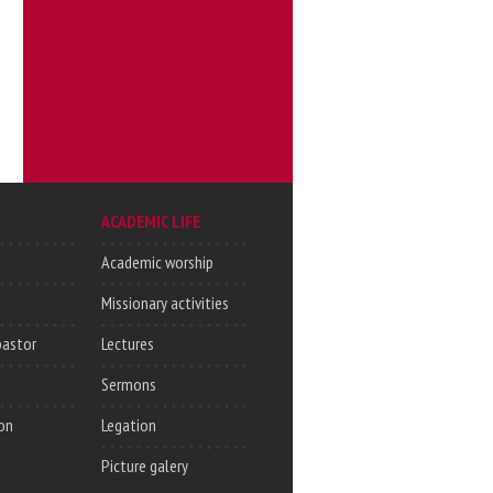
ACADEMIC LIFE
Academic worship
Missionary activities
pastor
Lectures
Sermons
on
Legation
Picture galery