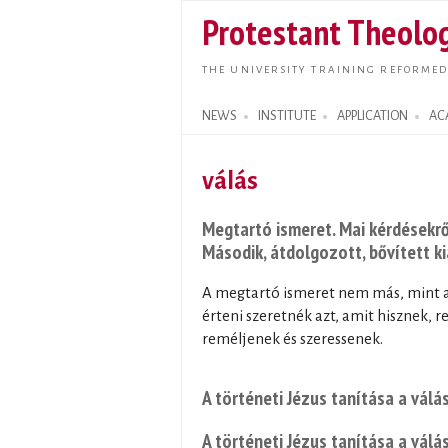
Protestant Theolog
THE UNIVERSITY TRAINING REFORMED
NEWS
INSTITUTE
APPLICATION
AC
Search form
válás
Megtartó ismeret. Mai kérdésekről
Második, átdolgozott, bővített k
A megtartó ismeret nem más, mint a
érteni szeretnék azt, amit hisznek,
reméljenek és szeressenek.
A történeti Jézus tanítása a válá
A történeti Jézus tanítása a válá