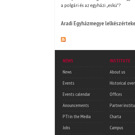
a polgári és az egyházi „eskü”?
Aradi Egyházmegye lelkészértek
NEWS
INSTITUTE
News
About us
Events
Historical ove
Events calendar
Offices
Anouncements
Partner instit
PTI in the Media
Charta
Jobs
Campus