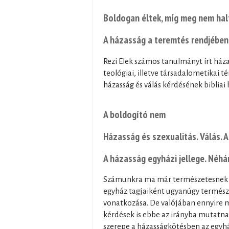
Boldogan éltek, míg meg nem halt
A házasság a teremtés rendjében.
Rezi Elek számos tanulmányt írt háza
teológiai, illetve társadalometikai 
házasság és válás kérdésének bibliai 
A boldogító nem
Házasság és szexualitás. Válás. 
A házasság egyházi jellege. Néhá
Számunkra ma már természetesnek tű
egyház tagjaiként ugyanúgy természe
vonatkozása. De valójában ennyire m
kérdések is ebbe az irányba mutatnak
szerepe a házasságkötésben az egyhá