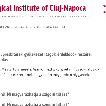
Skip to
ical Institute of Cluj-Napoca
H
main
E
content
, LUTHERAN AND UNITARIAN MINISTERS IN TRANSYLVANIA
R
ADEMIA
RESEARCH
STAFF
ACADEMIC LIFE
 presbiterek, gyülekezeti tagok, érdeklődők részére.
iadás
 Megtartó ismerete. Ajánlom ezt a könyvet mindazoknak, akik
 remélnek és szeretnek, hogy aztán még jobban higgyenek,
sról. Mi magyarázhatja a szigorú tiltást?
sról. Mi magyarázhatja a szigorú tiltást?