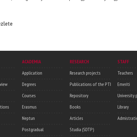
ezlete
ACADEMIA
RESEARCH
STAFF
Application
Research projects
Teachers
rview
Degrees
Publications of the PTI
Emeriti
Courses
Repository
University 
utions
Erasmus
Books
Library
Neptun
Articles
Admistrati
Postgradual
Studia (SDTP)