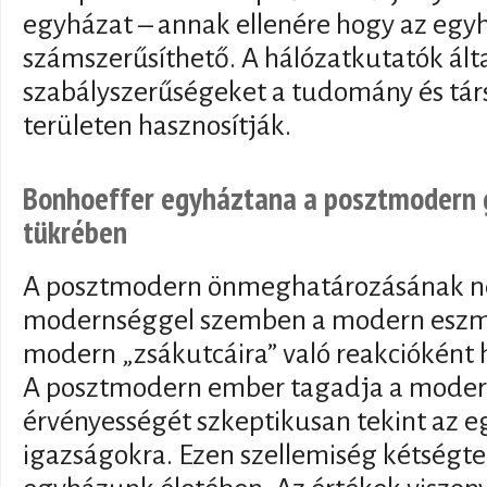
egyházat – annak ellenére hogy az egy
számszerűsíthető. A hálózatkutatók álta
szabályszerűségeket a tudomány és tár
területen hasznosítják.
Bonhoeffer egyháztana a posztmodern g
tükrében
A posztmodern önmeghatározásának neg
modernséggel szemben a modern eszm
modern „zsákutcáira” való reakcióként
A posztmodern ember tagadja a moder
érvényességét szkeptikusan tekint az e
igazságokra. Ezen szellemiség kétségte