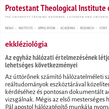
Skip t
Protestant Theological Institute
main
conte
THE UNIVERSITY TRAINING REFORMED, LUTHERAN AND UNITARIA
NEWS
INSTITUTE
APPLICATION
ACADEMIA
RESEARCH
STAFF
Search form
ekkléziológia
Az egyház hálózati értelmezésének létj
lehetséges következményei
Az úttörőnek számító hálózatelméleti 
reáltudományok eszköztárával közelíte
kérdéséhez és pontosan dokumentált 
vizsgálnak. Mégis az első mesterséges h
Pál apostol hálózatépítő munkája nyomá