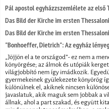
Pál apostol egyházzszemlélete az első 
Das Bild der Kirche im ersten Thessalon
Das Bild der Kirche im ersten Thessalon
"Bonhoeffer, Dietrich": Az egyház lénye
„Jöjjön el a te országod”- ez nem a men
könyörgése; az álmok és utópiák kerg
világjobbító nem így imádkozik. Egyedül
gyermekeinek gyülekezete könyörög így
különülnek el, akiknek nincsen különöse
javaslatuk, akik maguk sem jobbak a vi
állnak, ahol a part szakad, és együtt ki