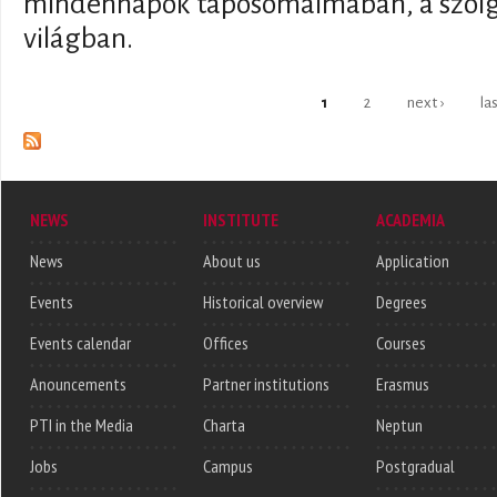
mindennapok taposómalmában, a szolg
világban.
Pages
1
2
next ›
la
NEWS
INSTITUTE
ACADEMIA
News
About us
Application
Events
Historical overview
Degrees
Events calendar
Offices
Courses
Anouncements
Partner institutions
Erasmus
PTI in the Media
Charta
Neptun
Jobs
Campus
Postgradual