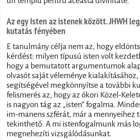
un templu pentru această divinitate.
Az egy Isten az istenek között. JHWH leg
kutatás fényében
E tanulmány célja nem az, hogy eldöntse
kérdést: milyen típusú isten volt ke
hogy a bemutatott argumentumok alap
olvasót saját véleménye kialakításához, i
segítségével megkönnyítse a további kut
felismerés az, hogy az ókori Közel-Kele
is nagyon tág az „isten” fogalma. Mind
im-manens szférát, már a mennyeihez ta
tekinthető. A mi istenfogalmunk más log
megnehezíti vizsgálódásunkat.