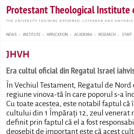
Skip t
Protestant Theological Institute
main
conte
THE UNIVERSITY TRAINING REFORMED, LUTHERAN AND UNITARIA
NEWS
INSTITUTE
APPLICATION
ACADEMIA
RESEARCH
STAFF
Search form
JHVH
Era cultul oficial din Regatul Israel iahvi
În Vechiul Testament, Regatul de Nord 
regiune vinova-tă în care poporul s-a 
Cu toate acestea, este notabil faptul că 
cultului din 1 Împărați 12, zeul venerat 
definit prin faptul că el a fost responsab
deosebit de important este că acest cult 