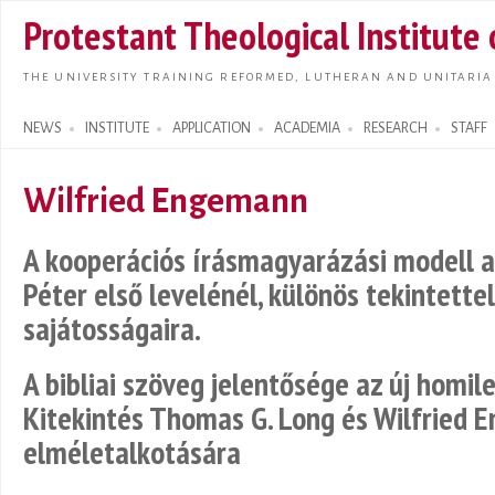
Skip t
Protestant Theological Institute
main
conte
THE UNIVERSITY TRAINING REFORMED, LUTHERAN AND UNITARIA
NEWS
INSTITUTE
APPLICATION
ACADEMIA
RESEARCH
STAFF
Search form
Wilfried Engemann
A kooperációs írásmagyarázási modell a
Péter első levelénél, különös tekintette
sajátosságaira.
A bibliai szöveg jelentősége az új homil
Kitekintés Thomas G. Long és Wilfried
elméletalkotására