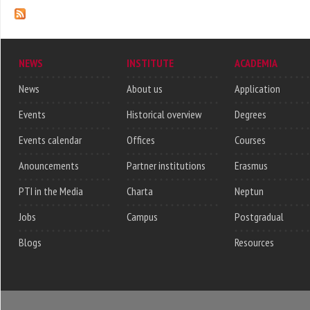
NEWS
INSTITUTE
ACADEMIA
News
About us
Application
Events
Historical overview
Degrees
Events calendar
Offices
Courses
Anouncements
Partner institutions
Erasmus
PTI in the Media
Charta
Neptun
Jobs
Campus
Postgradual
Blogs
Resources