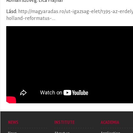
Román szöveg: Lică Hajnal
Lásd:
http://magyaradas.ro/ut-igazsag-elet/1395-az-erdely
holland-reformatus-...
NEWS
INSTITUTE
ACADEMIA
News
About us
Application