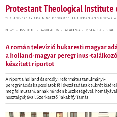
Skip t
Protestant Theological Institute
main
conte
THE UNIVERSITY TRAINING REFORMED, LUTHERAN AND UNITARIA
NEWS
INSTITUTE
APPLICATION
ACADEMIA
RESEARCH
STAFF
Search form
A román televízió bukaresti magyar ad
a holland-magyar peregrinus-találkozó
készített riportot
A riport a holland és erdélyi református tanulmányi-
peregrinációs kapcsolatok fél évszázadának tükrét kísérel
meg felmutatni, annak minden büszkeségével, homályával
nosztalgiájával. Szerkesztő: Jakabffy Tamás.