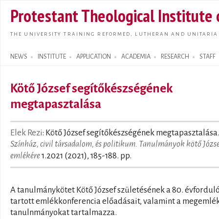
Skip t
Protestant Theological Institute
main
conte
THE UNIVERSITY TRAINING REFORMED, LUTHERAN AND UNITARIA
NEWS
INSTITUTE
APPLICATION
ACADEMIA
RESEARCH
STAFF
Search form
Kötő József segítőkészségének
megtapasztalása
Elek Rezi
: Kötő József segítőkészségének megtapasztalása. 
Színház, civil társadalom, és politikum. Tanulmányok kötő Józs
emlékére
1.2021 (2021), 185-188. pp.
A tanulmánykötet Kötő József születésének a 80. évfordul
tartott emlékkonferencia előadásait, valamint a megemlé
tanulnmányokat tartalmazza.