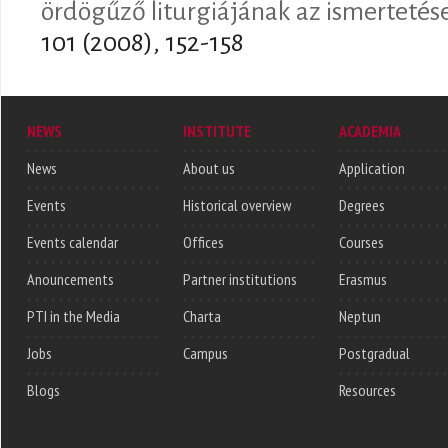
ördögűző liturgiájának az ismertetés
101 (2008), 152-158
NEWS
INSTITUTE
ACADEMIA
News
About us
Application
Events
Historical overview
Degrees
Events calendar
Offices
Courses
Anouncements
Partner institutions
Erasmus
PTI in the Media
Charta
Neptun
Jobs
Campus
Postgradual
Blogs
Resources