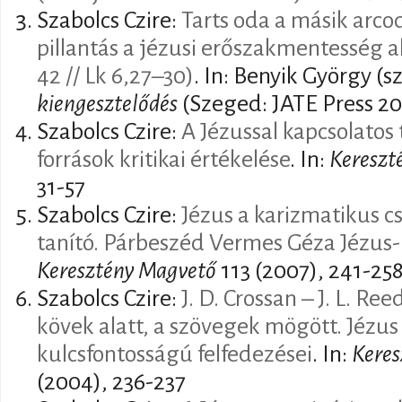
Szabolcs Czire:
Tarts oda a másik arcod
pillantás a jézusi erőszakmentesség a
42 // Lk 6,27–30)
. In: Benyik György (s
kiengesztelődés
(Szeged: JATE Press 20
Szabolcs Czire:
A Jézussal kapcsolatos 
források kritikai értékelése
. In:
Kereszt
31-57
Szabolcs Czire:
Jézus a karizmatikus c
tanító. Párbeszéd Vermes Géza Jézus-
Keresztény Magvető
113 (2007), 241-25
Szabolcs Czire:
J. D. Crossan – J. L. R
kövek alatt, a szövegek mögött. Jézu
kulcsfontosságú felfedezései
. In:
Keres
(2004), 236-237