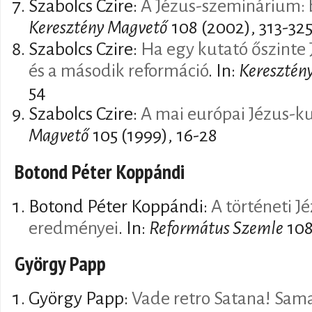
Szabolcs Czire:
A Jézus-szeminárium: 
Keresztény Magvető
108 (2002), 313-32
Szabolcs Czire:
Ha egy kutató őszinte 
és a második reformáció
. In:
Keresztén
54
Szabolcs Czire:
A mai európai Jézus-k
Magvető
105 (1999), 16-28
Botond Péter Koppándi
Botond Péter Koppándi:
A történeti J
eredményei
. In:
Református Szemle
108
György Papp
György Papp:
Vade retro Satana! Sama