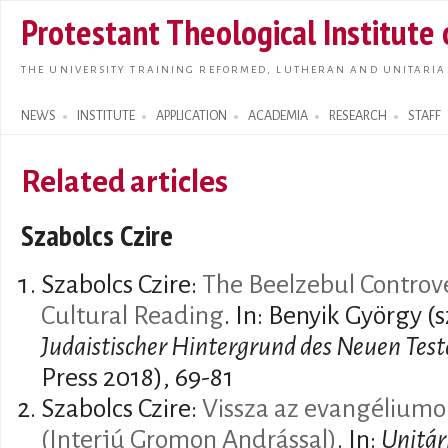
Skip t
Protestant Theological Institute
main
conte
THE UNIVERSITY TRAINING REFORMED, LUTHERAN AND UNITARIA
NEWS
INSTITUTE
APPLICATION
ACADEMIA
RESEARCH
STAFF
Search form
Related articles
Szabolcs Czire
Szabolcs Czire:
The Beelzebul Controv
Cultural Reading
. In: Benyik György (
Judaistischer Hintergrund des Neuen Tes
Press 2018), 69-81
Szabolcs Czire:
Vissza az evangéliumo
(Interjú Gromon Andrással)
. In:
Unitár