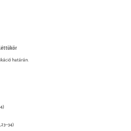
 léttükör
ikáció határán.
4)
,23–34)