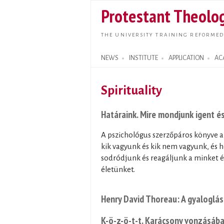
Protestant Theolog
THE UNIVERSITY TRAINING REFORMED
NEWS
INSTITUTE
APPLICATION
AC
Search form
Spirituality
Határaink. Mire mondjunk igent é
A pszichológus szerzőpáros könyve az 
kik vagyunk és kik nem vagyunk, és 
sodródjunk és reagáljunk a minket 
életünket.
Henry David Thoreau: A gyaloglá
K-ö-z-ö-t-t. Karácsony vonzásáb