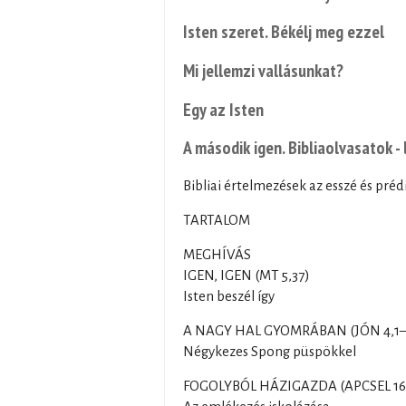
Isten szeret. Békélj meg ezzel
Mi jellemzi vallásunkat?
Egy az Isten
A második igen. Bibliaolvasatok -
Bibliai értelmezések az esszé és préd
TARTALOM
MEGHÍVÁS
IGEN, IGEN (MT 5,37)
Isten beszél így
A NAGY HAL GYOMRÁBAN (JÓN 4,1–
Négykezes Spong püspökkel
FOGOLYBÓL HÁZIGAZDA (APCSEL 16