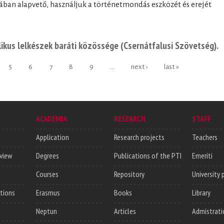
ában alapvető, használjuk a történetmondás eszközét és erejét
likus lelkészek baráti közössége (Csernátfalusi Szövetség).
5
6
7
8
9
…
next ›
last »
ACADEMIA
RESEARCH
STAFF
Application
Research projects
Teachers
rview
Degrees
Publications of the PTI
Emeriti
Courses
Repository
University 
utions
Erasmus
Books
Library
Neptun
Articles
Admistrati