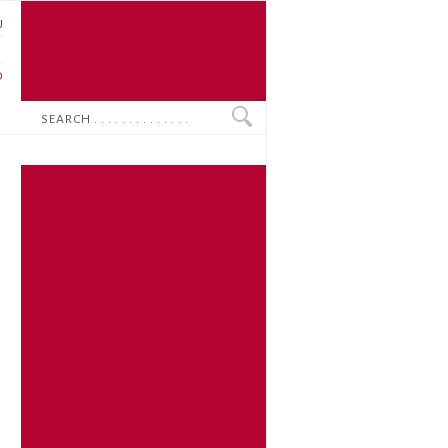
U
N
O
Search