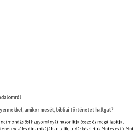
rodalomról
gyermekkel, amikor mesét, bibliai történetet hallgat?
ténetmondás ősi hagyományát hasonlítja össze és megállapítja,
énetmesélés dinamikájában telik, tudáskészletük élni és és túlélni