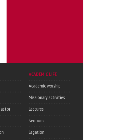
ACADEMIC LIFE
Academic worship
Missionary activities
pastor
Lectures
Sermons
on
Legation