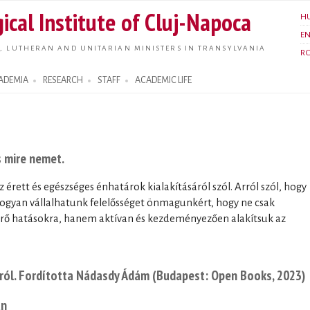
Skip to
ical Institute of Cluj-Napoca
H
main
E
content
, LUTHERAN AND UNITARIAN MINISTERS IN TRANSYLVANIA
R
ADEMIA
RESEARCH
STAFF
ACADEMIC LIFE
s mire nemet.
érett és egészséges énhatárok kialakításáról szól. Arról szól, hogy
hogyan vállalhatunk felelősséget önmagunkért, hogy ne csak
érő hatásokra, hanem aktívan és kezdeményezően alakítsuk az
sról. Fordította Nádasdy Ádám (Budapest: Open Books, 2023)
an