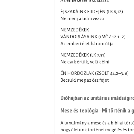
Az emlékezés iskolázása
ÉJSZAKÁINK ERDEJÉN (LK 6,12)
Ne menj aludni vissza
NEMZEDÉKEK
VÁNDORLÁSAINK (1MÓZ 12,1–2)
Az emberi élet három útja
NEMZEDÉKEK (LK 7,31)
Ne csak értük, velük élni
ÉN HORDOZLAK (ZSOLT 42,2–3. 8)
Becsüld meg az ősz fejet
Dióhéjban az unitárius imádsági
Mese és teológia - Mi történik a 
A tanulmány a mese és a bibliai tör
hogy életünk történetmegélés és tört