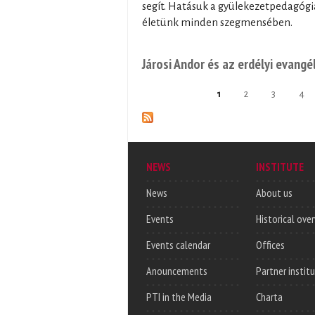
segít. Hatásuk a gyülekezetpedagógi
életünk minden szegmensében.
Járosi Andor és az erdélyi evangé
1
2
3
4
Pages
NEWS
INSTITUTE
News
About us
Events
Historical ove
Events calendar
Offices
Anouncements
Partner instit
PTI in the Media
Charta