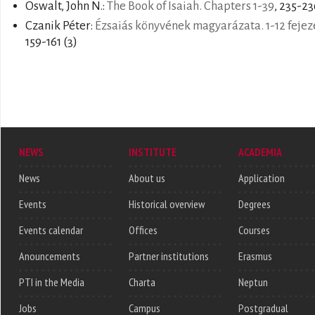
Oswalt, John N.:
The Book of Isaiah. Chapters 1-39
, 235-23
Czanik Péter:
Ézsaiás könyvének magyarázata. 1-12 fejez
159-161 (3)
NEWS
INSTITUTE
ACADEMIA
News
About us
Application
Events
Historical overview
Degrees
Events calendar
Offices
Courses
Anouncements
Partner institutions
Erasmus
PTI in the Media
Charta
Neptun
Jobs
Campus
Postgradual