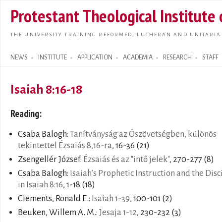
Skip t
Protestant Theological Institute
main
conte
THE UNIVERSITY TRAINING REFORMED, LUTHERAN AND UNITARIA
NEWS
INSTITUTE
APPLICATION
ACADEMIA
RESEARCH
STAFF
Search form
Isaiah 8:16-18
Reading:
Csaba Balogh:
Tanítványság az Ószövetségben, különös
tekintettel Ézsaiás 8,16-ra
, 16-36 (21)
Zsengellér József:
Ézsaiás és az "intő jelek"
, 270-277 (8)
Csaba Balogh:
Isaiah’s Prophetic Instruction and the Disc
in Isaiah 8:16
, 1-18 (18)
Clements, Ronald E.:
Isaiah 1-39
, 100-101 (2)
Beuken, Willem A. M.:
Jesaja 1-12
, 230-232 (3)