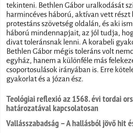
tekinteni. Bethlen Gábor uralkodását szi
harmincéves háború, aktívan vett rész
protestáns szövetség oldalán, és aki is
háború mindennapjait, az jól tudja, ho
divat toleránsnak lenni. A korabeli gya
Bethlen Gábor mégis toleráns volt nemc
egyház, hanem a különféle más felekezet
csoportosulások irányában is. Erre kötele
gyakorlat és a józan ész.
Teológiai reflexió az 1568. évi tordai or
határozatával kapcsolatosan
Vallásszabadság – A hallásból jövő hit 