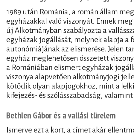
1989 után Románia, a román állam meg
egyházakkal való viszonyát. Ennek megf
új Alkotmányban szabályozta a valláss
egyházak jogállását, melynek alapja a 
autonómiájának az elismerése. Jelen ta
egyház meglehetősen összetett viszony
a Romániában elismert egyházak jogállá
viszonya alapvetően alkotmányjogi jell
kötődik olyan alapjogokhoz, mint a lel
kifejezés- és szólásszabadság, valamint
Bethlen Gábor és a vallási türelem
Ismerve ezt a kort, a címet akár ellent