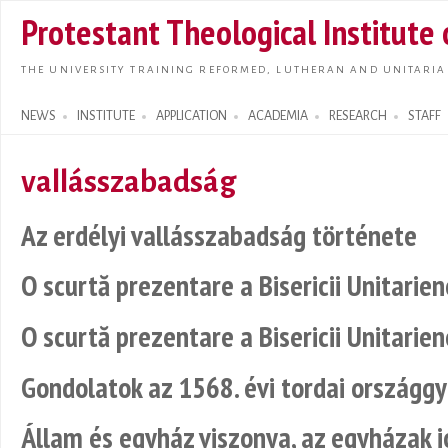
Skip t
Protestant Theological Institute
main
conte
THE UNIVERSITY TRAINING REFORMED, LUTHERAN AND UNITARIA
NEWS
INSTITUTE
APPLICATION
ACADEMIA
RESEARCH
STAFF
Search form
vallásszabadság
Az erdélyi vallásszabadság története
O scurtă prezentare a Bisericii Unitarien
O scurtă prezentare a Bisericii Unitarien
Gondolatok az 1568. évi tordai országgy
Állam és egyház viszonya, az egyházak 