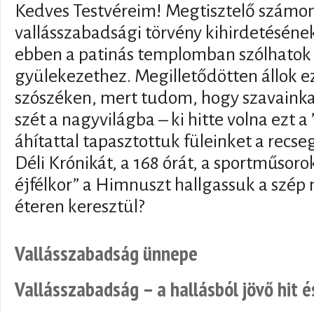
Kedves Testvéreim! Megtisztelő számom
vallásszabadsági törvény kihirdetéséne
ebben a patinás templomban szólhatok
gyülekezethez. Megilletődötten állok e
szószéken, mert tudom, hogy szavainka
szét a nagyvilágba – ki hitte volna ezt 
áhítattal tapasztottuk füleinket a recs
Déli Krónikát, a 168 órát, a sportműso
éjfélkor” a Himnuszt hallgassuk a szép 
éteren keresztül?
Vallásszabadság ünnepe
Vallásszabadság – a hallásból jövő hit 