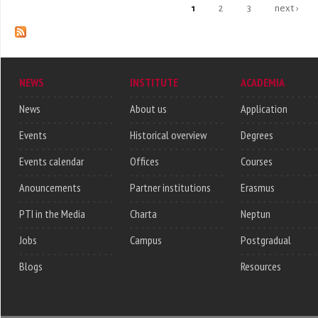
1
2
3
next ›
Pages
NEWS
INSTITUTE
ACADEMIA
News
About us
Application
Events
Historical overview
Degrees
Events calendar
Offices
Courses
Anouncements
Partner institutions
Erasmus
PTI in the Media
Charta
Neptun
Jobs
Campus
Postgradual
Blogs
Resources