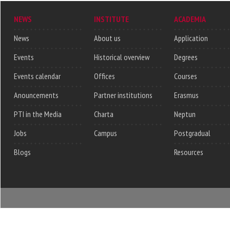
NEWS
INSTITUTE
ACADEMIA
News
About us
Application
Events
Historical overview
Degrees
Events calendar
Offices
Courses
Anouncements
Partner institutions
Erasmus
PTI in the Media
Charta
Neptun
Jobs
Campus
Postgradual
Blogs
Resources