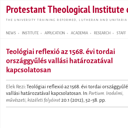
Skip t
Protestant Theological Institute
main
conte
THE UNIVERSITY TRAINING REFORMED, LUTHERAN AND UNITARIA
NEWS
INSTITUTE
APPLICATION
ACADEMIA
RESEARCH
STAFF
Search form
Teológiai reflexió az 1568. évi tordai
országgyűlés vallási határozatával
kapcsolatosan
Elek Rezi
: Teológiai reflexió az 1568. évi tordai országgyűl
vallási határozatával kapcsolatosan. In:
Partium. Irodalmi,
művészeti, közéleti folyóirat
20.1 (2012), 52-58. pp.