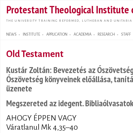
Skip t
Protestant Theological Institute
main
conte
THE UNIVERSITY TRAINING REFORMED, LUTHERAN AND UNITARIA
NEWS
INSTITUTE
APPLICATION
ACADEMIA
RESEARCH
STAFF
Search form
Old Testament
Kustár Zoltán: Bevezetés az Ószövetség
Ószövetség könyveinek előállása, tanít
üzenete
Megszereted az idegent. Bibliaólvasatok 
AHOGY ÉPPEN VAGY
Váratlanul Mk 4,35–40