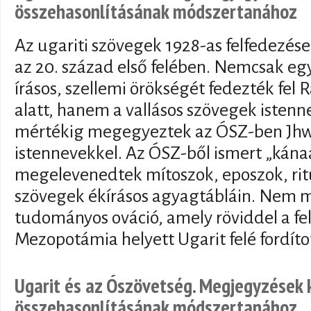
összehasonlításának módszertanához
Az ugariti szövegek 1928-as felfedezése
az 20. század első felében. Nemcsak eg
írásos, szellemi örökségét fedezték fel
alatt, hanem a vallásos szövegek isten
mértékig megegyeztek az ÓSZ-ben Jhwh
istennevekkel. Az ÓSZ-ből ismert „kánaá
megelevenedtek mítoszok, eposzok, rit
szövegek ékírásos agyagtábláin. Nem m
tudományos ováció, amely röviddel a fe
Mezopotámia helyett Ugarit felé fordíto
Ugarit és az Ószövetség. Megjegyzések 
összehasonlításának módszertanához