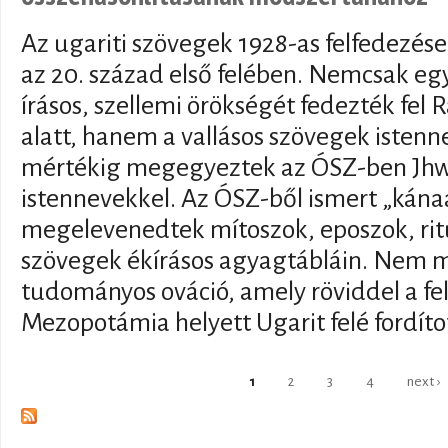
Az ugariti szövegek 1928-as felfedezése
az 20. század első felében. Nemcsak eg
írásos, szellemi örökségét fedezték fel
alatt, hanem a vallásos szövegek isten
mértékig megegyeztek az ÓSZ-ben Jhwh
istennevekkel. Az ÓSZ-ből ismert „kánaá
megelevenedtek mítoszok, eposzok, rit
szövegek ékírásos agyagtábláin. Nem m
tudományos ováció, amely röviddel a fe
Mezopotámia helyett Ugarit felé fordíto
Pages
1
2
3
4
next ›