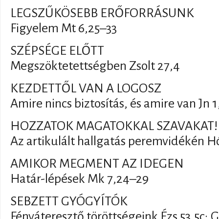
LEGSZŰKÖSEBB ERŐFORRÁSUNK
Figyelem Mt 6,25–33
SZÉPSÉGE ELŐTT
Megszöktetettségben Zsolt 27,4
KEZDETTŐL VAN A LOGOSZ
Amire nincs biztosítás, és amire van Jn 1
HOZZATOK MAGATOKKAL SZAVAKAT!
Az artikulált hallgatás peremvidékén Hó
AMIKOR MEGMENT AZ IDEGEN
Határ-lépések Mk 7,24–29
SEBZETT GYÓGYÍTÓK
Fényáteresztő töröttségeink Ézs 53,5c; G