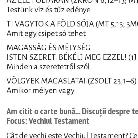
AZ ÉLET OLTÁRÁN (2KRÓN 6,12–13; MT
Testünk víz és tűz edénye
TI VAGYTOK A FÖLD SÓJA (MT 5,13; 3M
Amit egy csipet só tehet
MAGASSÁG ÉS MÉLYSÉG
ISTEN SZERET. BÉKÉLJ MEG EZZEL! (1JN 
Minden a szeretetről szól
VÖLGYEK MAGASLATAI (ZSOLT 23,1–6)
Amikor mélyen vagy
Am citit o carte bună... Discuții despre 
Focus: Vechiul Testament
Cât de vechi este Vechiul Testament? Ce 