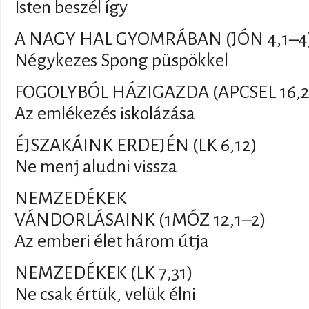
Isten beszél így
A NAGY HAL GYOMRÁBAN (JÓN 4,1–4
Négykezes Spong püspökkel
FOGOLYBÓL HÁZIGAZDA (APCSEL 16,2
Az emlékezés iskolázása
ÉJSZAKÁINK ERDEJÉN (LK 6,12)
Ne menj aludni vissza
NEMZEDÉKEK
VÁNDORLÁSAINK (1MÓZ 12,1–2)
Az emberi élet három útja
NEMZEDÉKEK (LK 7,31)
Ne csak értük, velük élni