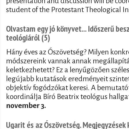
presentation and discussion will be coor
student of the Protestant Theological In
Olvastam egy jó könyvet... Időszerű bes
teológiáról (5)
Hány éves az Ószövetség? Milyen konkr
módszereink vannak annak megállapítá
keletkezhetett? Ez a lenyűgözően széle
legújabb kutatások eredményeit szinteti
objektív fogódzókat keresi. A bemutatót
koordinálja Bíró Beatrix teológus hallga
november 3.
Ugarit és az Ószövetség. Megjegyzések 