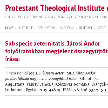
Skip t
Protestant Theological Institute
main
conte
THE UNIVERSITY TRAINING REFORMED, LUTHERAN AND UNITARIA
NEWS
INSTITUTE
APPLICATION
ACADEMIA
RESEARCH
STAFF
Search form
Sub specie aeternitatis. Járosi Andor
folyóiratokban megjelent összegyűjtöt
írásai
Tímea Benkő
(ed.):
Sub specie aeternitatis. Járosi Andor
folyóiratokban megjelent összegyűjtött írásai
. Bibliotheca
Augustana Transsylvanica 5. Kolozsvár: Romániai Evangéli
Lutheránus Egyház 2019. 448 pp. ISBN 978-606-93729-5-1