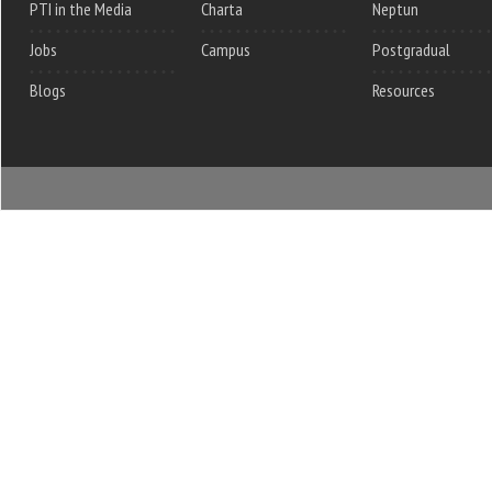
PTI in the Media
Charta
Neptun
Jobs
Campus
Postgradual
Blogs
Resources