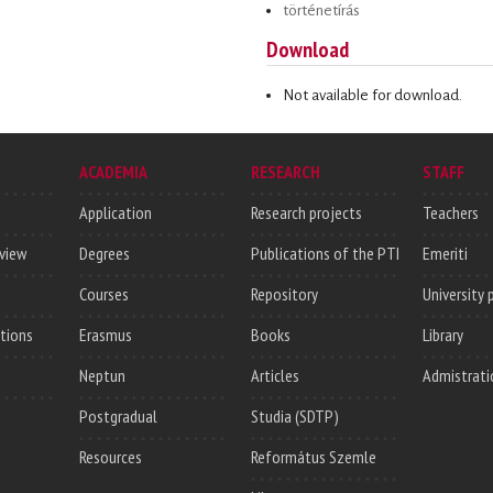
történetírás
Download
Not available for download.
ACADEMIA
RESEARCH
STAFF
Application
Research projects
Teachers
rview
Degrees
Publications of the PTI
Emeriti
Courses
Repository
University 
utions
Erasmus
Books
Library
Neptun
Articles
Admistrati
Postgradual
Studia (SDTP)
Resources
Református Szemle