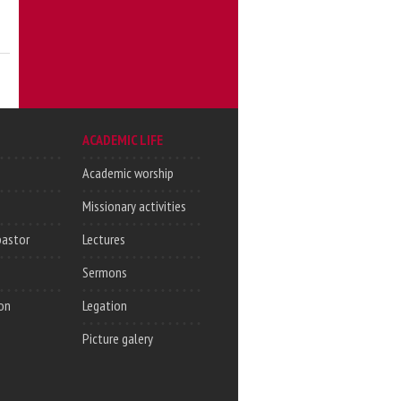
ACADEMIC LIFE
Academic worship
Missionary activities
pastor
Lectures
Sermons
on
Legation
Picture galery