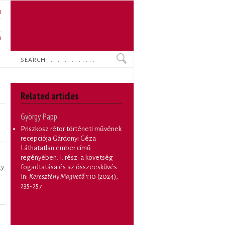
U
N
O
Search
Related articles
György Papp
Priszkosz rétor történeti művének
recepciója Gárdonyi Géza
Láthatatlan ember című
regényében. I. rész: a követség
fogadtatása és az összeesküvés
.
gy
In:
Keresztény Magvető
130 (2024),
235-257