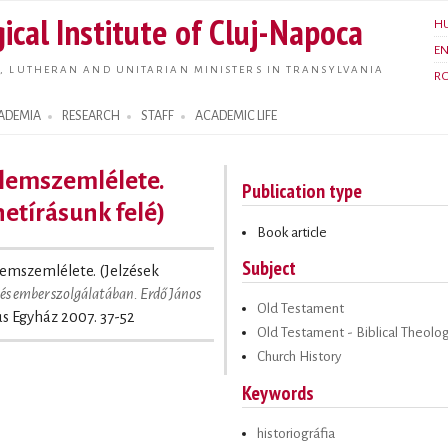
Skip to
ical Institute of Cluj-Napoca
H
main
E
content
, LUTHERAN AND UNITARIAN MINISTERS IN TRANSYLVANIA
R
ADEMIA
RESEARCH
STAFF
ACADEMIC LIFE
elemszemlélete.
Publication type
etírásunk felé)
Book article
Subject
lemszemlélete. (Jelzések
 és ember szolgálatában. Erdő János
Old Testament
ius Egyház 2007. 37-52
Old Testament - Biblical Theolo
Church History
Keywords
historiográfia