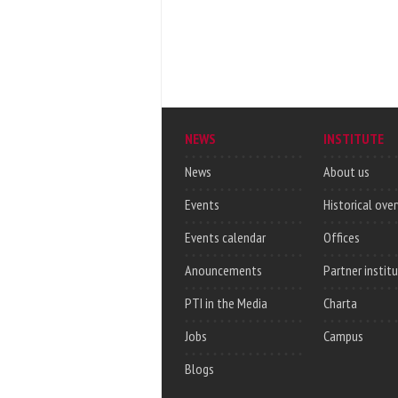
NEWS
INSTITUTE
News
About us
Events
Historical ove
Events calendar
Offices
Anouncements
Partner instit
PTI in the Media
Charta
Jobs
Campus
Blogs