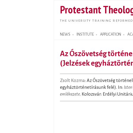
Protestant Theolog
THE UNIVERSITY TRAINING REFORMED
NEWS
INSTITUTE
APPLICATION
AC
Search form
Az Ószövetség történ
(Jelzések egyháztörtén
Zsolt Kozma
: Az Ószövetség történe
egyháztörténetírásunk felé). In:
Isten
emlékezete
. Kolozsvár: Erdélyi Unitár