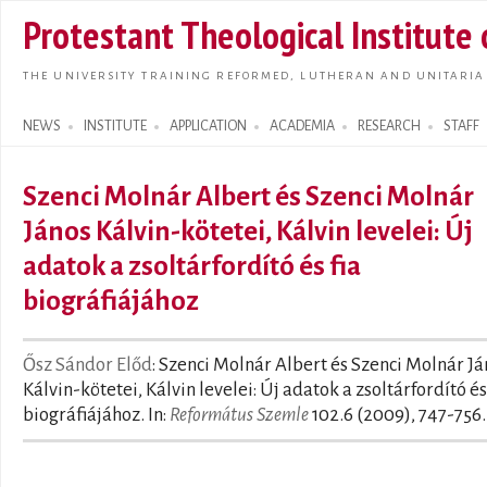
Skip t
Protestant Theological Institute
main
conte
THE UNIVERSITY TRAINING REFORMED, LUTHERAN AND UNITARIA
NEWS
INSTITUTE
APPLICATION
ACADEMIA
RESEARCH
STAFF
Search form
Szenci Molnár Albert és Szenci Molnár
János Kálvin-kötetei, Kálvin levelei: Új
adatok a zsoltárfordító és fia
biográfiájához
Ősz Sándor Előd
: Szenci Molnár Albert és Szenci Molnár Já
Kálvin-kötetei, Kálvin levelei: Új adatok a zsoltárfordító és
biográfiájához. In:
Református Szemle
102.6 (2009), 747-756.