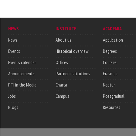
NEWS
INSTITUTE
ACADEMIA
News
About us
Application
Events
Historical overview
Degrees
Events calendar
Offices
Courses
Anouncements
Partner institutions
Erasmus
PTI in the Media
Charta
Neptun
Jobs
Campus
Postgradual
Blogs
Resources