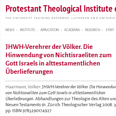
Skip t
Protestant Theological Institute
main
conte
THE UNIVERSITY TRAINING REFORMED, LUTHERAN AND UNITARIA
NEWS
INSTITUTE
APPLICATION
ACADEMIA
RESEARCH
STAFF
Search form
JHWH-Verehrer der Völker. Die
Hinwendung von Nichtisraeliten zum
Gott Israels in alttestamentlichen
Überlieferungen
Haarmann, Volker
:
JHWH-Verehrer der Völker. Die Hinwendu
von Nichtisraeliten zum Gott Israels in alttestamentlichen
Überlieferungen
. Abhandlungen zur Theologie des Alten un
Neuen Testaments 91. Zürich: Theologischer Verlag 2008. 
pp. ISBN 9783290174927