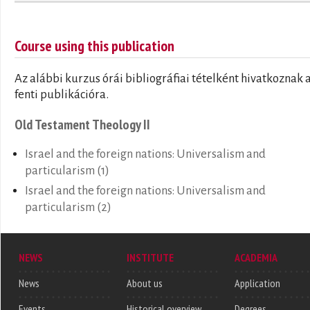
Course using this publication
Az alábbi kurzus órái bibliográfiai tételként hivatkoznak 
fenti publikációra.
Old Testament Theology II
Israel and the foreign nations: Universalism and
particularism (1)
Israel and the foreign nations: Universalism and
particularism (2)
NEWS
INSTITUTE
ACADEMIA
News
About us
Application
Events
Historical overview
Degrees