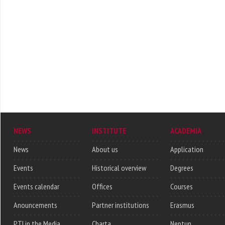
NEWS
INSTITUTE
ACADEMIA
News
About us
Application
Events
Historical overview
Degrees
Events calendar
Offices
Courses
Anouncements
Partner institutions
Erasmus
PTI in the Media
Charta
Neptun