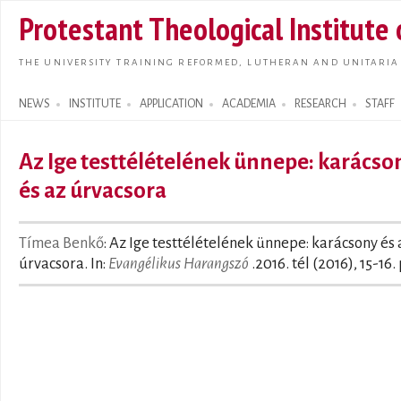
Skip t
Protestant Theological Institute
main
conte
THE UNIVERSITY TRAINING REFORMED, LUTHERAN AND UNITARIA
NEWS
INSTITUTE
APPLICATION
ACADEMIA
RESEARCH
STAFF
Search form
Az Ige testtélételének ünnepe: karácso
és az úrvacsora
Tímea Benkő
: Az Ige testtélételének ünnepe: karácsony és 
úrvacsora. In:
Evangélikus Harangszó
.2016. tél (2016), 15-16.