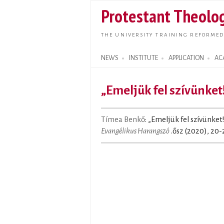
Protestant Theolog
THE UNIVERSITY TRAINING REFORMED
NEWS
INSTITUTE
APPLICATION
AC
Search form
„Emeljük fel szívünket
Tímea Benkő
: „Emeljük fel szívünket
Evangélikus Harangszó
.ősz (2020), 20-2