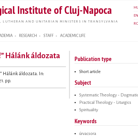
Skip to
ical Institute of Cluj-Napoca
H
main
E
content
, LUTHERAN AND UNITARIAN MINISTERS IN TRANSYLVANIA
R
ADEMIA
RESEARCH
STAFF
ACADEMIC LIFE
!” Hálánk áldozata
Publication type
Short article
!” Hálánk áldozata. In:
1. pp.
Subject
Systematic Theology - Dogmati
Practical Theology - Liturgics
Spirituality
Keywords
úrvacsora