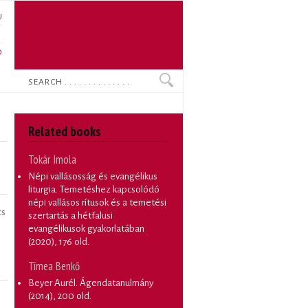
U
N
O
Search
Related books
Tokár Imola
Népi vallásosság és evangélikus
liturgia. Temetéshez kapcsolódó
népi vallásos rítusok és a temetési
cs
szertartás a hétfalusi
evangélikusok gyakorlatában
(2020), 176 old.
Tímea Benkő
Beyer Aurél. Ágendatanulmány
(2014), 200 old.