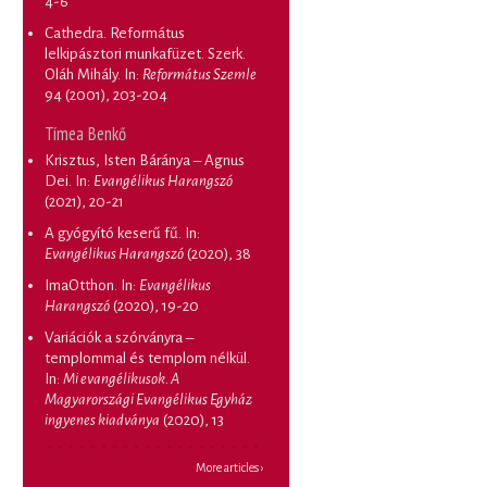
4-6
Cathedra. Református
lelkipásztori munkafüzet. Szerk.
Oláh Mihály
. In:
Református Szemle
94 (2001), 203-204
Tímea Benkő
Krisztus, Isten Báránya – Agnus
Dei
. In:
Evangélikus Harangszó
(2021), 20-21
A gyógyító keserű fű
. In:
Evangélikus Harangszó
(2020), 38
ImaOtthon
. In:
Evangélikus
Harangszó
(2020), 19-20
Variációk a szórványra –
templommal és templom nélkül
.
In:
Mi evangélikusok. A
Magyarországi Evangélikus Egyház
ingyenes kiadványa
(2020), 13
More articles ›