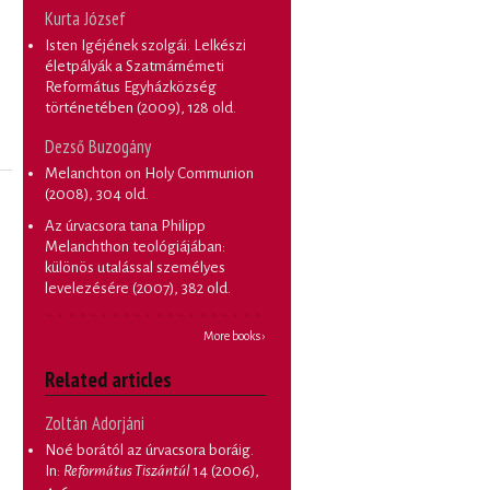
Kurta József
Isten Igéjének szolgái. Lelkészi
életpályák a Szatmárnémeti
Református Egyházközség
történetében
(2009), 128 old.
Dezső Buzogány
Melanchton on Holy Communion
(2008), 304 old.
Az úrvacsora tana Philipp
Melanchthon teológiájában:
különös utalással személyes
levelezésére
(2007), 382 old.
More books ›
Related articles
Zoltán Adorjáni
Noé borától az úrvacsora boráig
.
In:
Református Tiszántúl
14 (2006),