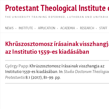
Skip t
Protestant Theological Institute
main
conte
THE UNIVERSITY TRAINING REFORMED, LUTHERAN AND UNITARIA
NEWS
INSTITUTE
APPLICATION
ACADEMIA
RESEARCH
STAFF
Search form
Khrüszosztomosz írásainak visszhangj
az Institutio 1559-es kiadásában
György Papp
: Khrüszosztomosz írásainak visszhangja az
Institutio 1559-es kiadásában. In:
Studia Doctorum Theologia
Protestantis
8.1 (2017), 81-99. pp.