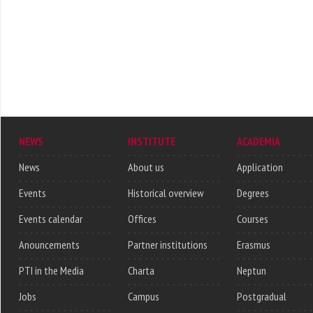
NEWS
INSTITUTE
ACADEMIA
News
About us
Application
Events
Historical overview
Degrees
Events calendar
Offices
Courses
Anouncements
Partner institutions
Erasmus
PTI in the Media
Charta
Neptun
Jobs
Campus
Postgradual