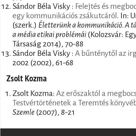
Sándor Béla Visky :
Felejtés és megbo
egy kommunikációs zsákutcáról
. In: 
(szerk.)
Életterünk a kommunikáció. A t
a média etikai problémái
(Kolozsvár: Eg
Társaság 2014), 70-88
Sándor Béla Visky :
A bűnténytől az ir
2002 (2002), 61-68
Zsolt Kozma
Zsolt Kozma:
Az erőszaktól a megbocs
Testvértörténetek a Teremtés könyvé
Szemle
(2007), 8-21