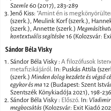
Szemle
60 (2017), 283-289
Jenő Kiss:
"Amint én is megkönyörültem
(szerk.), Meulink Korf (szerk.), Hanne
(szerk.), Annette (szerk.)
Megmásíthatat
kontextuális segítésbe
16 (Kolozsvár: Exi
Sándor Béla Visky
Sándor Béla Visky :
A filozófusok Isten
metafizikájáról
. In: Puskás Attila (sz
(szerk.)
Minden dolog kezdete és végső cé
egykor és ma
12 (Budapest: Szent István
Szentszék Könykiadója 2021), 198-23
Sándor Béla Visky :
Előszó
. In:
Vladimir
megbocsátás
(Kolozsvár: Exit Kiadó 202