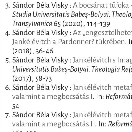
Sándor Béla Visky :
A bocsánat tűfoka
Studia Universitatis Babeș-Bolyai. Theol
Transylvanica
65 (2020), 114-139
Sándor Béla Visky :
Az „engesztelhetet
Jankélévitch a Pardonner? tükrében
. 
(2018), 36-46
Sándor Béla Visky :
Jankélévitch's Ima
Universitatis Babeș-Bolyai. Theologia Re
(2017), 58-73
Sándor Béla Visky :
Jankélévitch meta
valamint a megbocsátás I
. In:
Reformá
54
Sándor Béla Visky :
Jankélévitch meta
valamint a megbocsátás II
. In:
Reformá