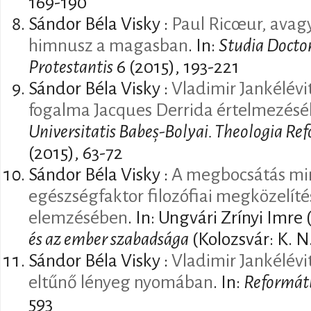
169-190
Sándor Béla Visky :
Paul Ricœur, avag
himnusz a magasban
. In:
Studia Docto
Protestantis
6 (2015), 193-221
Sándor Béla Visky :
Vladimir Jankélév
fogalma Jacques Derrida értelmezés
Universitatis Babeș-Bolyai. Theologia Re
(2015), 63-72
Sándor Béla Visky :
A megbocsátás mint
egészségfaktor filozófiai megközelítés
elemzésében
. In: Ungvári Zrínyi Imre 
és az ember szabadsága
(Kolozsvár: K. N
Sándor Béla Visky :
Vladimir Jankélévit
eltűnő lényeg nyomában
. In:
Reformát
593