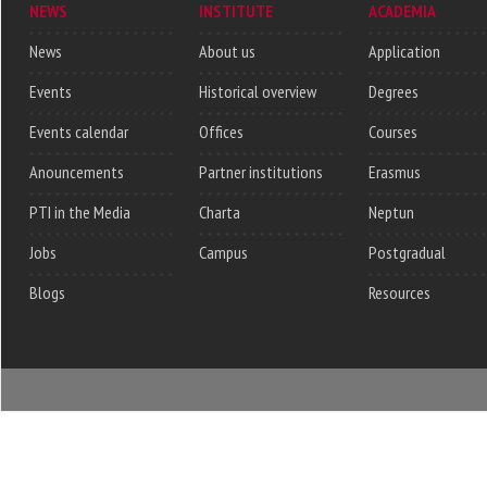
NEWS
INSTITUTE
ACADEMIA
News
About us
Application
Events
Historical overview
Degrees
Events calendar
Offices
Courses
Anouncements
Partner institutions
Erasmus
PTI in the Media
Charta
Neptun
Jobs
Campus
Postgradual
Blogs
Resources