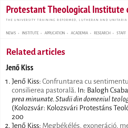
Skip t
Protestant Theological Institute
main
conte
THE UNIVERSITY TRAINING REFORMED, LUTHERAN AND UNITARIA
NEWS
INSTITUTE
APPLICATION
ACADEMIA
RESEARCH
STAFF
Search form
Related articles
Jenő Kiss
Jenő Kiss:
Confruntarea cu sentimentul
consilierea pastorală
. In: Balogh Csaba
prea minunate. Studii din domeniul teolog
(Kolozsvár: Kolozsvári Protestáns Teol
200
Jenő Kiss:
Megbékélés, exoneráció, m