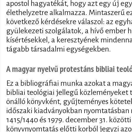
apostol hagyatékát, hogy azt egy új eg
élethelyzetre alkalmazza. Mintaszerű ez 
következő kérdésekre válaszol: az egyh
gyülekezeti szolgálatok, a hívő ember ha
kísértésekkel, a keresztyének mindenna
tágabb társadalmi egységekben.
A magyar nyelvű protestáns bibliai teo
Ez a bibliográfiai munka azokat a magy
bibliai teológiai jellegű közleményeket
önálló könyvként, gyűjteményes kötete
időszaki kiadványokban nyomtatásban m
1415/1440 és 1979. december 31. közötti
könyvnyomtatás előtti korból jegyzi azo