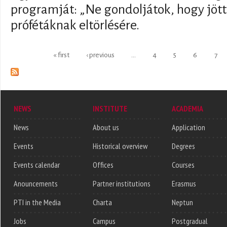
programját: „Ne gondoljátok, hogy jöt
prófétáknak eltörlésére.
Pages
« first
‹ previous
…
4
5
6
7
NEWS
INSTITUTE
ACADEMIA
News
About us
Application
Events
Historical overview
Degrees
Events calendar
Offices
Courses
Anouncements
Partner institutions
Erasmus
PTI in the Media
Charta
Neptun
Jobs
Campus
Postgradual