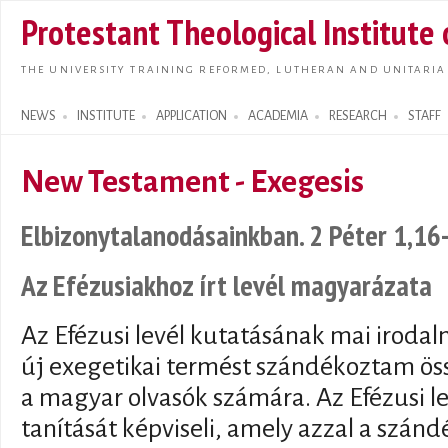
Skip t
Protestant Theological Institute
main
conte
THE UNIVERSITY TRAINING REFORMED, LUTHERAN AND UNITARIA
NEWS
INSTITUTE
APPLICATION
ACADEMIA
RESEARCH
STAFF
Search form
New Testament - Exegesis
Elbizonytalanodásainkban. 2 Péter 1,16
Az Efézusiakhoz írt levél magyarázata
Az Efézusi levél kutatásának mai iroda
új exegetikai termést szándékoztam öss
a magyar olvasók számára. Az Efézusi lev
tanítását képviseli, amely azzal a szándé