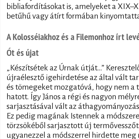
bibliafordításokat is, amelyeket a XIX
betűhű vagy átírt formában kinyomtatt
A Kolosséiakhoz és a Filemonhoz írt le
Ót és újat
„Készítsétek az Úrnak útját…” Keresztelő
újraélesztő igehirdetése az által vált t
és tömegeket mozgatóvá, hogy nem a te
hatott. Így János a régi és nagyon mély
sarjasztásával vált az áthagyományozá
Ez pedig magának Istennek a módszere vo
törzsökéből sarjasztott új termővesszőt
ugyanezzel a módszerrel hirdette meg