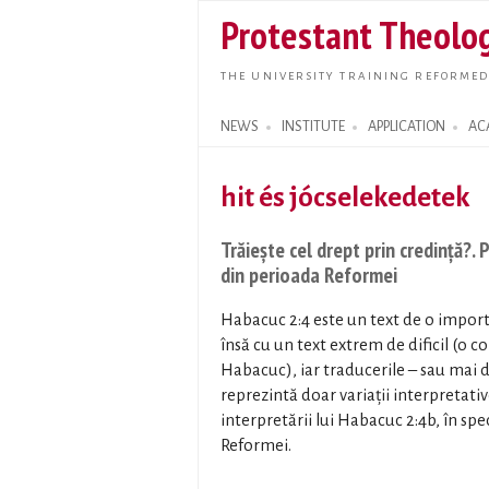
Protestant Theolog
THE UNIVERSITY TRAINING REFORMED
NEWS
INSTITUTE
APPLICATION
AC
Search form
hit és jócselekedetek
Trăiește cel drept prin credință?.
din perioada Reformei
Habacuc 2:4 este un text de o impor
însă cu un text extrem de dificil (o c
Habacuc), iar traducerile – sau mai d
reprezintă doar variații interpretativ
interpretării lui Habacuc 2:4b, în sp
Reformei.