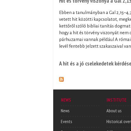
Hit és törvény viszonya a Gal 2,1
Ebben a tanulmányban a Gal 2,15–4,7
vetett hit közötti kapcsolatot, meg
kettőről szóló bibliai tanítás dogmat
hogy a hit és törvény viszonyát nem c
párhuzamai vannak például A rómaiak
levél fentebb jelzett szakaszaival v
A hit és a jó cselekedetek kérdés
NEWS
INSTITUTE
News
About us
Events
Historical ove