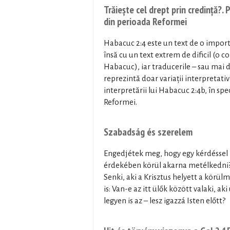
Trăiește cel drept prin credință?.
din perioada Reformei
Habacuc 2:4 este un text de o impor
însă cu un text extrem de dificil (o c
Habacuc), iar traducerile – sau mai d
reprezintă doar variații interpretativ
interpretării lui Habacuc 2:4b, în sp
Reformei.
Szabadság és szerelem
Engedjétek meg, hogy egy kérdéssel k
érdekében körül akarna metélkedni? 
Senki, aki a Krisztus helyett a kör
is: Van-e az itt ülők között valaki, a
legyen is az – lesz igazzá Isten előtt?