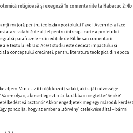
 Polemică religioasă și exegeză în comentariile la Habacuc 2:4b
tanță majoră pentru teologia apostolului Pavel. Avem de-a face
onstatare valabilă de altfel pentru întreaga carte a profetului
egrabă parafrazele – din edițiile de Biblie sau comentarii
e ale textului ebraic. Acest studiu este dedicat impactului și
ecial a conceptului credinței, pentru literatura teologică din epoca
ezdjem. Van-e az itt ülők között valaki, aki saját üdvössége
Van-e olyan, aki esetleg ezt már korábban megtette? Senki?
ülmetélkedést választaná? Akkor engedjetek meg egy második kérdés
ki úgy gondolja, hogy az ember a „törvény” cselekvése által – bármi