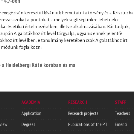
5–4,7-ben
 exegézisén keresztül kívánjuk bemutatni a törvény és a Krisztusba
keresve azokat a pontokat, amelyek segítségünkre lehetnek e
ikai és etikai értelmezésében, illetve alkalmazásában. Bár tudjuk,
supán A galatákhoz írt levél tárgyalja, ugyanis ennek jelentős
hoz írt levélben, e tanulmány keretében csak A galatákhoz írt
an módunk foglalkozni.
e a Heidelbergi Káté korában és ma
ACADEMIA
RESEARCH
STAFF
Application
Research projects
Teachers
rview
Degrees
Publications of the PTI
Emeriti