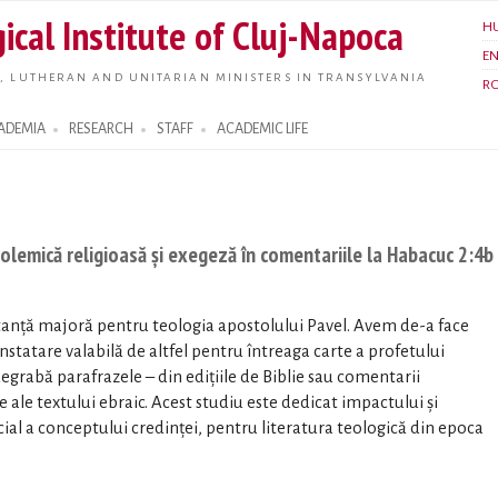
Skip to
ical Institute of Cluj-Napoca
H
main
E
content
, LUTHERAN AND UNITARIAN MINISTERS IN TRANSYLVANIA
R
ADEMIA
RESEARCH
STAFF
ACADEMIC LIFE
 Polemică religioasă și exegeză în comentariile la Habacuc 2:4b
tanță majoră pentru teologia apostolului Pavel. Avem de-a face
onstatare valabilă de altfel pentru întreaga carte a profetului
egrabă parafrazele – din edițiile de Biblie sau comentarii
e ale textului ebraic. Acest studiu este dedicat impactului și
ecial a conceptului credinței, pentru literatura teologică din epoca