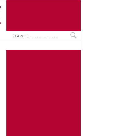
U
N
O
Search