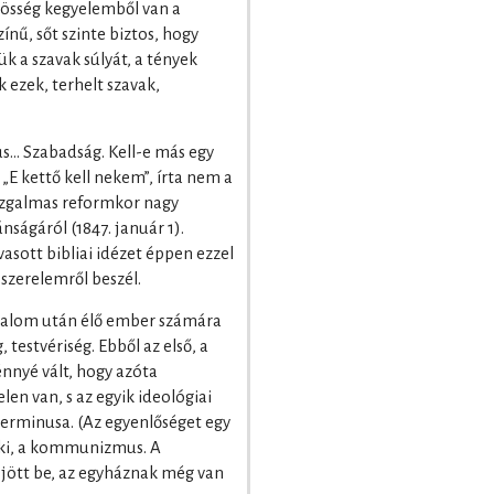
vösség kegyelemből van a
zínű, sőt szinte biztos, hogy
k a szavak súlyát, a tények
k ezek, terhelt szavak,
s… Szabadság. Kell-e más egy
 „E kettő kell nekem”, írta nem a
zgalmas reformkor nagy
ánságáról (1847. január 1).
vasott bibliai idézet éppen ezzel
s szerelemről beszél.
radalom után élő ember számára
testvériség. Ebből az első, a
nnyé vált, hogy azóta
len van, s az egyik ideológiai
terminusa. (Az egyenlőséget egy
a ki, a kommunizmus. A
jött be, az egyháznak még van