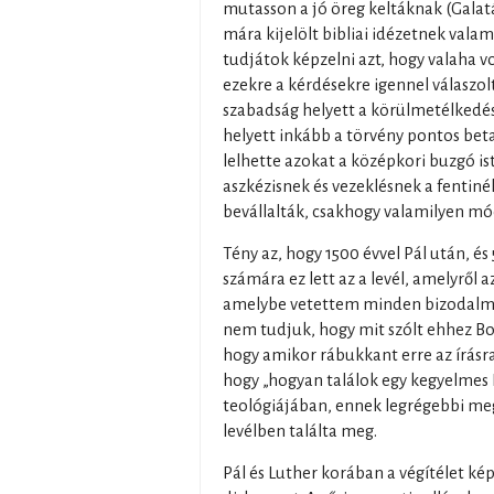
mutasson a jó öreg keltáknak (Galat
mára kijelölt bibliai idézetnek valam
tudjátok képzelni azt, hogy valaha v
ezekre a kérdésekre igennel válaszolt
szabadság helyett a körülmetélkedést
helyett inkább a törvény pontos beta
lelhette azokat a középkori buzgó is
aszkézisnek és vezeklésnek a fentiné
bevállalták, csakhogy valamilyen mó
Tény az, hogy 1500 évvel Pál után, és
számára ez lett az a levél, amelyről 
amelybe vetettem minden bizodalma
nem tudjuk, hogy mit szólt ehhez Bor
hogy amikor rábukkant erre az írásra
hogy „hogyan találok egy kegyelmes Is
teológiájában, ennek legrégebbi me
levélben találta meg.
Pál és Luther korában a végítélet ké