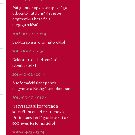
Mit jelent, hogy Isten igazsága
üdvözítő hatalom? Kevésbé
dogmatikus beszéd a
megigazulásról
2018-10-29 - 20:54
Sakkterápia a reformátorokkal
2018-10-21 - 16:56
Galata 5,1-6 - Reformációi
istentisztelet
2017-10-02 - 20:14
A reformáció ünnepének
nagyhete a Kétágú templomban
2017-09-30 - 01:27
Nagyszabású konferencia
keretében emlékezett meg a
Protestáns Teológiai Intézet az
500 éves Reformációról
2017-04-13 - 13:24