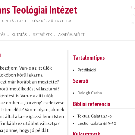
Ugrás a
ns Teológiai Intézet
H
tartalomra
E
S UNITÁRIUS LELKÉSZKÉPZŐ EGYETEME
R
TÁS
KUTATÁS
SZEMÉLYEK
AKADÉMIAI ÉLET
m
Tartalomtípus
kezdjem. Van-e az itt ülők
Prédikáció
rdekében körül akarna
Szerző
g ezt már korábban megtette?
a körülmetélkedést választaná?
Balogh Csaba
dést is: Van-e az itt ülők
Bibliai referencia
y az ember a „törvény” cselekvése
á Isten előtt? Van-e olyan, akinek
Textus: Galata 5:1-6
it által akar-e igazzá lenni Isten
Lectio: Galata 4:19-30
 ő inkább ez utóbbit választja?
na jönnie, hogy jó példát
Kulcsszavak