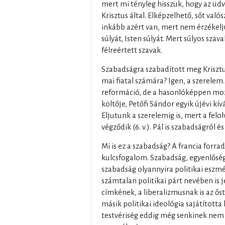
mert mi tényleg hisszük, hogy az üd
Krisztus által. Elképzelhető, sőt valós
inkább azért van, mert nem érzékeljü
súlyát, Isten súlyát. Mert súlyos szava
félreértett szavak.
Szabadságra szabadított meg Krisztu
mai fiatal számára? Igen, a szerelem.
reformáció, de a hasonlóképpen mo
költője, Petőfi Sándor egyik újévi kív
Eljutunk a szerelemig is, mert a felol
végződik (6. v.). Pál is szabadságról é
Mi is ez a szabadság? A francia for
kulcsfogalom. Szabadság, egyenlőség, 
szabadság olyannyira politikai eszmé
számtalan politikai párt nevében is je
címkének, a liberalizmusnak is az ős
másik politikai ideológia sajátított
testvériség eddig még senkinek nem 