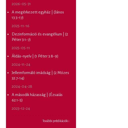
2026-05-31
A megérkezett egyház | (János
13:3-17)
2025-11-16
Dezinformáció és evangélium | (2
Péter 3:1-7)
2025-05-11
Áldás-nyelv | (1 Péter 3:8-9)
2024-11-24
Jellemformáló imádság | (2 Mózes
32:7-14)
2024-04-28
A második házasság | (Ézsaiás
62:1-5)
2023-12-24
További prédikációk ›