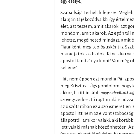
egy esélye.)
Szabadság. Terhelt kifejezés. Megleh
alapján tájékozódva kb. így értelme
élet, azt teszem, amit akarok, azt g
mondom, amit akarok. Az egón túl 
lehetsz, megélheted mindazt, amit é
Fiatalként, meg teológusként is. Sza
maradjatok szabadok! Ki ne akarna e
apostol tanítványa lenni? Van még ol
kellene?
Hát nem éppen ezt mondja Pál apost
meg Krisztus… Úgy gondolom, hogy k
akkor, ha itt inkább
megszabadítottság
szövegszerkesztő rögtön alá is húzza 
az ő szótárában ez a szó ismeretlen. 
apostol. Itt nem az elvont szabadság
állapotról, amikor valaki, aki koráb
lett valaki másnak köszönhetően. Az