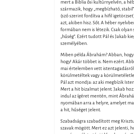
mert a Biblia ősi kultúrnyelvén, a hé
származik, hogy „megbízható, stabil”. 
(szó szerint fordítva a hifil igetörz
azt, akiben hisz. Sőt. A héber nyelvbe
formában nem is létezik. Csak olyan 
„hűség”. Ezért tudott Pál és Jakab k
személyében.
Miben példa Ábrahám? Abban, hogy hi
hogy! Akár többet is. Nem ezért. Abb
mai értelemben vett istentagadásról
körülmetéltek vagy a körülmetéletl
Pál azt mondja: az aki megbízik Ist
Mert a hit bizalmat jelent. Jakab hoz
indul az ígéret mentén, mint Ábrahá
nyomában arra a helyre, amelyet ma
a hit, hűséget jelent.
Szabadságra szabadított meg Krisztu
szavak mögött. Mert ez azt jelenti, 