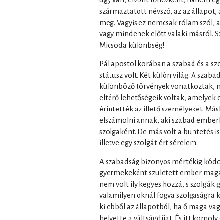
úgy van, elvont főnévként, hanem eg
származtatott névszó, az az állapot, 
meg. Vagyis ez nemcsak rólam szól, 
vagy mindenek előtt valaki másról. 
Micsoda különbség!
Pál apostol korában a szabad és a sz
státusz volt. Két külön világ. A szab
különböző törvények vonatkoztak, má
eltérő lehetőségeik voltak, amelyek
érintették az illető személyeket. Más
elszámolni annak, aki szabad emberk
szolgaként. De más volt a büntetés i
illetve egy szolgát ért sérelem.
A szabadság bizonyos mértékig kódol
gyermekeként született ember maga is
nem volt ily kegyes hozzá, s szolgák
valamilyen oknál fogva szolgaságra k
ki ebből az állapotból, ha ő maga va
helyette a váltságdíjat. És itt komoly