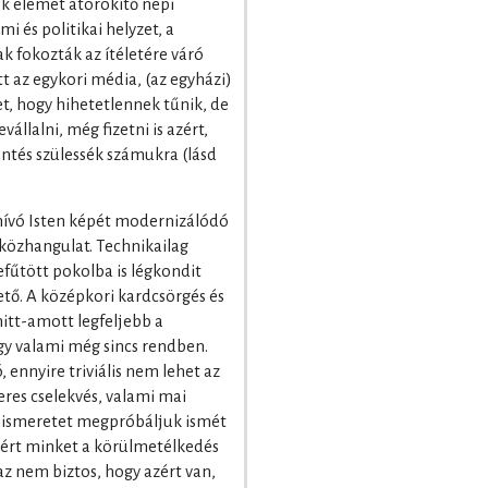
sok elemét átörökítő népi
i és politikai helyzet, a
ak fokozták az ítéletére váró
t az egykori média, (az egyházi)
et, hogy hihetetlennek tűnik, de
llalni, még fizetni is azért,
ntés szülessék számukra (lásd
e hívó Isten képét modernizálódó
közhangulat. Technikailag
befűtött pokolba is légkondit
ető. A középkori kardcsörgés és
mitt-amott legfeljebb a
gy valami még sincs rendben.
, ennyire triviális nem lehet az
eres cselekvés, valami mai
elkiismeretet megpróbáljuk ismét
ért minket a körülmetélkedés
az nem biztos, hogy azért van,