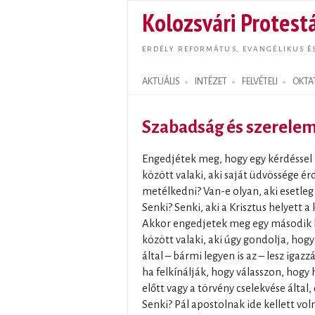
Kolozsvári Protestá
ERDÉLY REFORMÁTUS, EVANGÉLIKUS É
AKTUÁLIS
INTÉZET
FELVÉTELI
OKTA
Search form
Szabadság és szerele
Engedjétek meg, hogy egy kérdéssel 
között valaki, aki saját üdvössége é
metélkedni? Van-e olyan, aki esetle
Senki? Senki, aki a Krisztus helyett 
Akkor engedjetek meg egy második kér
között valaki, aki úgy gondolja, hog
által – bármi legyen is az – lesz igazz
ha felkínálják, hogy válasszon, hogy h
előtt vagy a törvény cselekvése által,
Senki? Pál apostolnak ide kellett vol