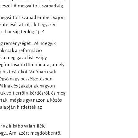
beszél. A megváltott szabadság.
egváltott szabad ember. Vajon
entelését attól, akit egyszer
 szabadság teológiája?
azság reménységét… Mindegyik
nk csak a reformáció
k a megigazulást. Ez így
 legfontosabb tőmondata, amely
 a biztosítékot. Valóban csak
végső nagy beszélgetésben
 Pálnak és Jakabnak nagyon
k volt erről a kérdésről, és meg
rtak, mégis ugyanazon a közös
alapján hirdették az
r az inkább valamiféle
 hogy… Ami azért megdöbbentő,