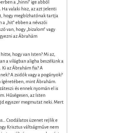
berben a „hinni” ige abból
Ha valaki hisz, az azt jelenti
set), hogy megbízhatónak tartja
n a „hit” ebben a névszói
szó van, hogy „bizalom” vagy
iegyezni az Ábrahám
tte, hogy van Isten? Mi az,
an a világban aligha beszélünk a
. Ki az Ábrahám fia? A
enek? A zsidók vagy a pogányok?
en ígéretében, mint Ábrahám.
záteszi: és ennek nyomán el is
m. Hűségesen, az Isten
jd egyszer megmutat neki. Mert
s… Csodálatos üzenet rejlik e
hogy Krisztus váltságműve nem