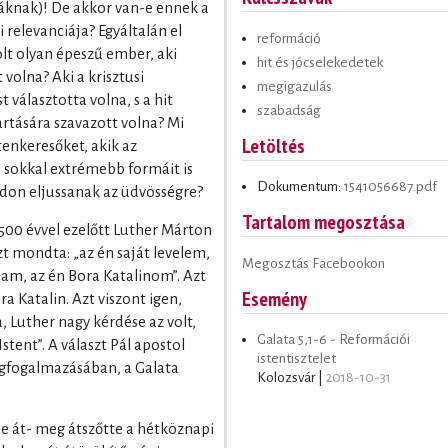
áknak)! De akkor van-e ennek a
i relevanciája? Egyáltalán el
reformáció
olt olyan épeszű ember, aki
hit és jócselekedetek
 volna? Aki a krisztusi
megigazulás
 választotta volna, s a hit
szabadság
rtására szavazott volna? Mi
Letöltés
tenkeresőket, akik az
l sokkal extrémebb formáit is
Dokumentum:
1541056687.pdf
don eljussanak az üdvösségre?
Tartalom megosztása
 500 évvel ezelőtt Luther Márton
azt mondta: „az én saját levelem,
Megosztás Facebookon
m, az én Bora Katalinom”. Azt
Esemény
a Katalin. Azt viszont igen,
, Luther nagy kérdése az volt,
Galata 5,1-6 - Reformációi
tent”. A választ Pál apostol
istentisztelet
gfogalmazásában, a Galata
Kolozsvár |
2018-10-31
pe át- meg átszőtte a hétköznapi