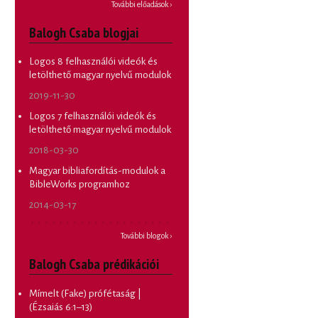
További előadások ›
Balogh Csaba blogjai
Logos 8 felhasználói videók és
letölthető magyar nyelvű modulok
2019-11-30
Logos 7 felhasználói videók és
letölthető magyar nyelvű modulok
2018-03-30
Magyar bibliafordítás-modulok a
BibleWorks programhoz
2014-03-17
További blogok ›
Balogh Csaba prédikációi
Mímelt (Fake) prófétaság |
(Ézsaiás 6:1–13)