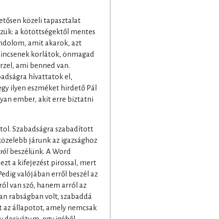
etősen közeli tapasztalat
zzük: a kötöttségektől mentes
ondolom, amit akarok, azt
nincsenek korlátok, önmagad
rzel, ami benned van.
badságra hívattatok el,
gy ilyen eszméket hirdető Pál
yan ember, akit erre biztatni
ol. Szabadságra szabadított
özelebb járunk az igazsághoz
ról
beszélünk. A Word
ezt a kifejezést pirossal, mert
Pedig valójában erről beszél az
ról van szó, hanem arról az
ban rabságban volt, szabaddá
t az állapotot, amely nemcsak