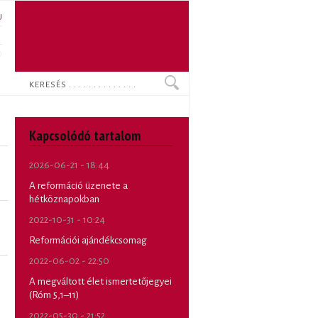
U
N
O
Keresés
Kapcsolódó tartalom
2026-06-21 - 18:44
A reformáció üzenete a
hétköznapokban
2022-10-31 - 10:24
Reformációi ajándékcsomag
2022-06-02 - 22:50
A megváltott élet ismertetőjegyei
(Róm 5,1–11)
2022-05-30 - 21:52