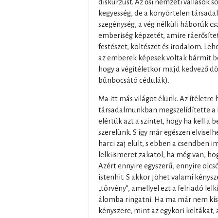
diskurzust. Az ősi nemzeti vallások 
kegyesség, de a könyörtelen társadalm
szegénység, a vég nélküli háborúk cs
emberiség képzetét, amire ráerősítet
festészet, költészet és irodalom. Leh
az emberek képesek voltak bármit bevá
hogy a végítéletkor majd kedvező dö
bűnbocsátó cédulák).
Ma itt más világot élünk. Az ítéletr
társadalmunkban megszelídítette a 
elértük azt a szintet, hogy ha kell a 
szerelünk. S így már egészen elviselh
harci zaj elült, s ebben a csendben i
lelkiismeret zakatol, ha még van, ho
Azért ennyire egyszerű, ennyire olcsó
istenhit. S akkor jöhet valami kénysz
„törvény”, amellyel ezt a felriadó l
álomba ringatni. Ha ma már nem kís
kényszere, mint az egykori keltákat, 