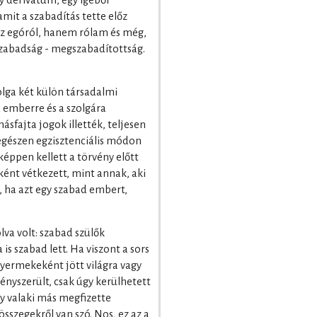
y derivátum, egy igéből
amit a szabadítás tette előz
az egóról, hanem rólam és még,
Szabadság - megszabadítottság.
olga két külön társadalmi
ad emberre és a szolgára
sfajta jogok illették, teljesen
 egészen egzisztenciális módon
képpen kellett a törvény előtt
ént vétkezett, mint annak, aki
s, ha azt egy szabad embert,
va volt: szabad szülők
 szabad lett. Ha viszont a sors
 gyermekeként jött világra vagy
ényszerült, csak úgy kerülhetett
gy valaki más megfizette
 összegekről van szó. Nos, ez az a