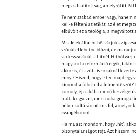
megszabadítottság, amelyről itt Pál 
Te nem szabad ember vagy, hanem m
kell-e félteni az etikát, az élet megsz
elbűvölt ez a teológia, a megváltott
Mi a lélek által hitből várjuk az ig
szónál el lehetne időzni, de maradju
varázsszavánál, a hitnél. Hitből várju
magyarul a reformáció egyik, talán
akkor is, és azóta is sokaknál kiverte
ennyi? Hiszed, hogy Isten majd egy 
kimondja fölötted a felmentő szót?
komoly, éjszakába menő beszélgetésü
tudtak egyezni, mert noha görögül í
héber kultúrán nőttek fel, amelynek 
evangéliumot.
Ha ma azt mondom, hogy „hit”, akko
bizonytalanságot rejt. Azt hiszem,