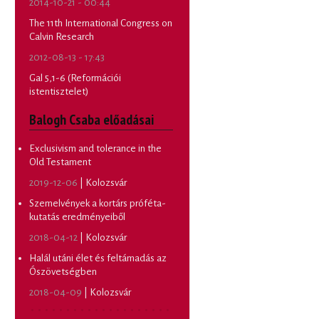
2014-10-21 - 00:44
The 11th International Congress on
Calvin Research
2012-08-13 - 17:43
Gal 5,1-6 (Reformációi
istentisztelet)
Balogh Csaba előadásai
Exclusivism and tolerance in the
Old Testament
2019-12-06
| Kolozsvár
Szemelvények a kortárs próféta-
kutatás eredményeiből
2018-04-12
| Kolozsvár
Halál utáni élet és feltámadás az
Ószövetségben
2018-04-09
| Kolozsvár