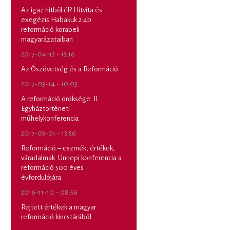
Az igaz hitből él? Hitvita és
exegézis Habakuk 2:4b
reformáció korabeli
magyarázataiban
2017-04-13 - 13:16
Az Ószövetség és a Reformáció
2017-03-14 - 10:05
A reformáció öröksége. II.
Egyháztörténeti
műhelykonferencia
2017-03-01 - 13:56
Reformáció – eszmék, értékek,
váradalmak. Ünnepi konferencia a
reformáció 500 éves
évfordulójára
2016-11-10 - 08:56
Rejtett értékek a magyar
reformáció kincstárából