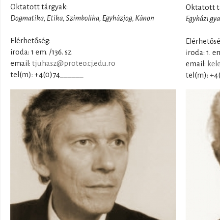
Oktatott tárgyak:
Oktatott t
Dogmatika, Etika, Szimbolika, Egyházjog, Kánon
Egyházi gya
Elérhetőség:
Elérhetősé
iroda: 1 em. /136. sz.
iroda: 1. em
email:
tjuhasz@proteo.cj.edu.ro
email:
kel
tel(m): +4(0)74______
tel(m): +