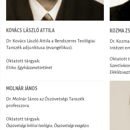
KOVÁCS LÁSZLÓ ATTILA
KOZMA Z
Dr. Kovács László Attila a Rendszeres Teológiai
Dr. Kozma 
Tanszék adjunktusa (evangélikus).
Intézet em
Oktatott t
Oktatott tárgyak:
Szentírásis
Etika, Egyházzenetörténet
Ekkléziaszt
MOLNÁR JÁNOS
Dr. Molnár János az Ószövetségi Tanszék
professzora.
Oktatott tárgyak:
Ószövetségi bibliai teológia, Ószövetségi exegézis