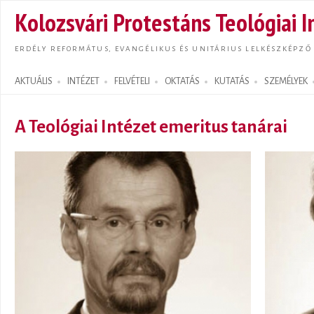
Ugrás
Kolozsvári Protestáns Teológiai I
tarta
ERDÉLY REFORMÁTUS, EVANGÉLIKUS ÉS UNITÁRIUS LELKÉSZKÉPZŐ
AKTUÁLIS
INTÉZET
FELVÉTELI
OKTATÁS
KUTATÁS
SZEMÉLYEK
Search form
A Teológiai Intézet emeritus tanárai