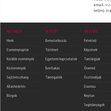
email:
rez
tel(m): (+
AKTUÁLIS
INTÉZET
OKTATÁS
Hírek
Bemutatkozás
Felvételi
Eseménynaptár
Történet
Képzések
Korábbi események
Egyetemi kapcsolatok
Tantárgyak
Közlemények
Bentlakás
Órarend
Sajtóvisszhang
Támogatók
Ösztöndíjak
Álláshirdetés
Erasmus
Blogok
Neptun
Segédanyagok