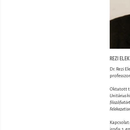
REZI ELEK
Dr. Rezi E
professzor
Oktatott t
Unitárius h
filozófiatör
Felekezetis
Kapcsolat:
iroda: 1. e