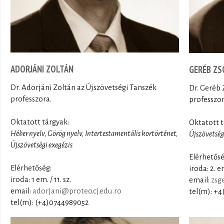
ADORJÁNI ZOLTÁN
GERÉB ZS
Dr. Adorjáni Zoltán az Újszövetségi Tanszék
Dr. Geréb 
professzora.
professzor
Oktatott tárgyak:
Oktatott t
Héber nyelv, Görög nyelv, Intertestamentális kortörténet,
Újszövetségi
Újszövetségi exegézis
Elérhetősé
Elérhetőség:
iroda: 2. em
iroda: 1 em. / 11. sz.
email:
zsg
email:
adorjani@proteo.cj.edu.ro
tel(m): +4
tel(m): (+4)0744989052