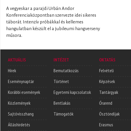
A vegyeskar a parajdi Urbán Andor
Konferenciaközpontban szervezte idei sikeres
táborát. Intenzív próbákkal és kellemes
hangulatban készült el a jubileumi hangverseny
műsora.
AKTUÁLIS
INTÉZET
OKTATÁS
Hírek
Bemutatkozás
Felvételi
Eseménynaptár
Történet
Képzések
Korábbi események
Egyetemi kapcsolatok
Tantárgyak
Közlemények
Bentlakás
Órarend
Sajtóvisszhang
Támogatók
Ösztöndíjak
Álláshirdetés
Erasmus