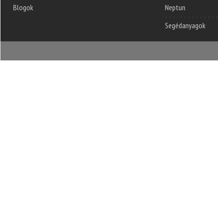
Blogok
Neptun
Segédanyagok