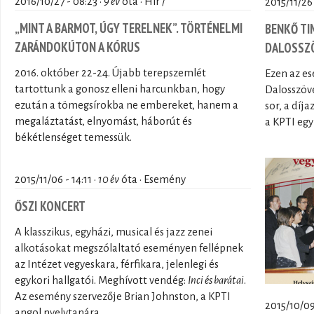
2016/10/27 - 08:23 ·
9 év
óta · Hír /
2015/11/26 
„MINT A BARMOT, ÚGY TERELNEK”. TÖRTÉNELMI
BENKŐ TI
ZARÁNDOKÚTON A KÓRUS
DALOSSZÖ
2016. október 22-24. Újabb terepszemlét
Ezen az e
tartottunk a gonosz elleni harcunkban, hogy
Dalosszöve
ezután a tömegsírokba ne embereket, hanem a
sor, a díj
megaláztatást, elnyomást, háborút és
a KPTI egy
békétlenséget temessük.
2015/11/06 - 14:11 ·
10 év
óta · Esemény
ŐSZI KONCERT
A klasszikus, egyházi, musical és jazz zenei
alkotásokat megszólaltató eseményen fellépnek
az Intézet vegyeskara, férfikara, jelenlegi és
egykori hallgatói. Meghívott vendég:
Inci és barátai
.
Az esemény szervezője Brian Johnston, a KPTI
2015/10/09 
angol nyelvtanára.