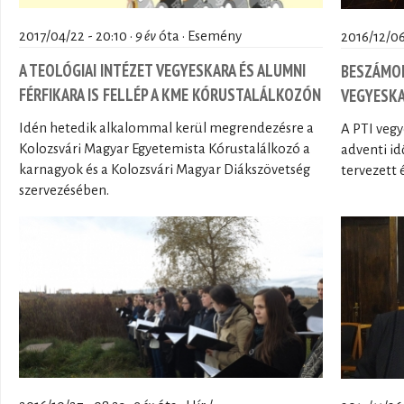
2017/04/22 - 20:10 ·
9 év
óta · Esemény
2016/12/06 
A TEOLÓGIAI INTÉZET VEGYESKARA ÉS ALUMNI
BESZÁMOL
FÉRFIKARA IS FELLÉP A KME KÓRUSTALÁLKOZÓN
VEGYESK
Idén hetedik alkalommal kerül megrendezésre a
A PTI vegy
Kolozsvári Magyar Egyetemista Kórustalálkozó a
adventi i
karnagyok és a Kolozsvári Magyar Diákszövetség
tervezett 
szervezésében.