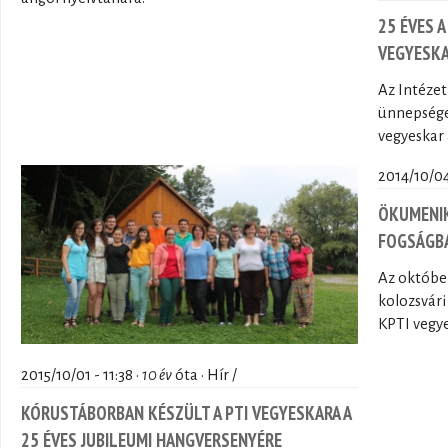
25 ÉVES 
VEGYESK
Az Intézet
ünnepségen
vegyeskar 
2014/10/04
ÖKUMENIK
FOGSÁGB
Az októbe
kolozsvári
KPTI vegy
2015/10/01 - 11:38 ·
10 év
óta · Hír /
KÓRUSTÁBORBAN KÉSZÜLT A PTI VEGYESKARA A
25 ÉVES JUBILEUMI HANGVERSENYÉRE