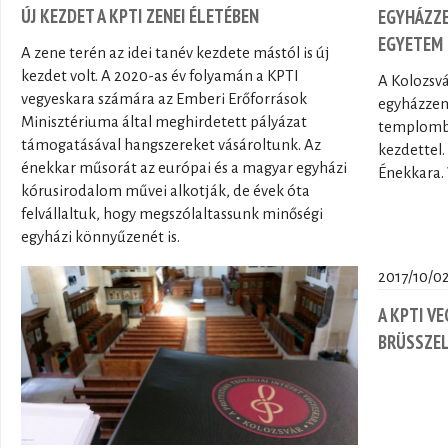
ÚJ KEZDET A KPTI ZENEI ÉLETÉBEN
EGYHÁZZE
EGYETEM 
A zene terén az idei tanév kezdete mástól is új
kezdet volt. A 2020-as év folyamán a KPTI
A Kolozsvá
vegyeskara számára az Emberi Erőforrások
egyházzene
Minisztériuma által meghirdetett pályázat
templomba
támogatásával hangszereket vásároltunk. Az
kezdettel.
énekkar műsorát az európai és a magyar egyházi
Énekkara. 
kórusirodalom művei alkotják, de évek óta
felvállaltuk, hogy megszólaltassunk minőségi
egyházi könnyűzenét is.
2017/10/02
A KPTI V
BRÜSSZE