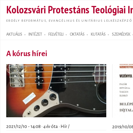
Ugrás
Kolozsvári Protestáns Teológiai I
tarta
ERDÉLY REFORMÁTUS, EVANGÉLIKUS ÉS UNITÁRIUS LELKÉSZKÉPZŐ
AKTUÁLIS
INTÉZET
FELVÉTELI
OKTATÁS
KUTATÁS
SZEMÉLYEK
Search form
A kórus hírei
2021/12/10 - 14:08 ·
4 év
óta · Hír /
2019/10/08 