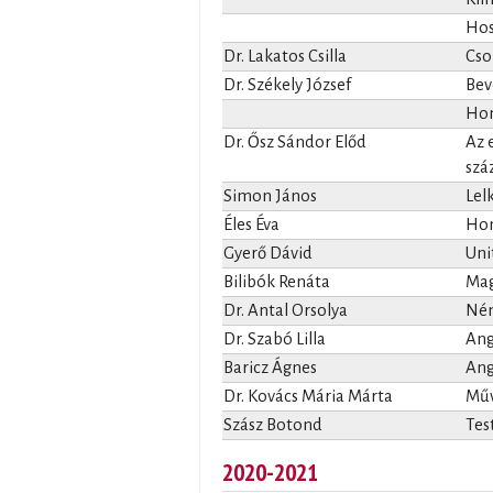
Hos
Dr. Lakatos Csilla
Cso
Dr. Székely József
Bev
Homi
Dr. Ősz Sándor Előd
Az 
szá
Simon János
Lel
Éles Éva
Hom
Gyerő Dávid
Uni
Bilibók Renáta
Mag
Dr. Antal Orsolya
Ném
Dr. Szabó Lilla
Ang
Baricz Ágnes
Ang
Dr. Kovács Mária Márta
Műv
Szász Botond
Tes
2020-2021