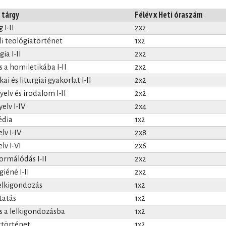
 tárgy
Félév x Heti óraszám
 I-II
2x2
di teológiatörténet
1x2
ia I-II
2x2
 a homiletikába I-II
2x2
ai és liturgiai gyakorlat I-II
2x2
elv és irodalom I-II
2x2
elv I-IV
2x4
édia
1x2
lv I-IV
2x8
lv I-VI
2x6
formálódás I-II
2x2
iéné I-II
2x2
lelkigondozás
1x2
tatás
1x2
s a lelkigondozásba
1x2
történet
1x2