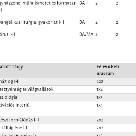
gyházzenei műfajismeret és formatan
BA
2
2
II
vangélikus liturgiai gyakorlat I-II
BA
2
2
órus I-II
BA/MA
2
2
atott tárgy
Félév x Heti
óraszám
házjog I-II
2x2
esztyénség és világvallások
1x2
sziológia
1x3
ivációs interjú
1x4
készi formálódás I-II
2x2
tálhigiéné I-II
2x2
nikai lelkigondozás
1x2