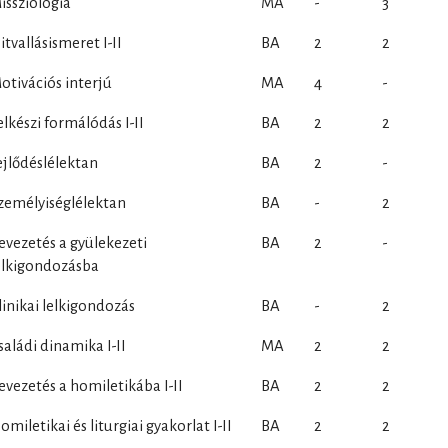
issziológia
MA
-
3
itvallásismeret I-II
BA
2
2
otivációs interjú
MA
4
-
elkészi formálódás I-II
BA
2
2
ejlődéslélektan
BA
2
-
zemélyiséglélektan
BA
-
2
evezetés a gyülekezeti
BA
2
-
elkigondozásba
linikai lelkigondozás
BA
-
2
saládi dinamika I-II
MA
2
2
evezetés a homiletikába I-II
BA
2
2
omiletikai és liturgiai gyakorlat I-II
BA
2
2