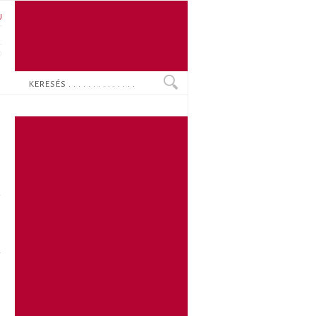
U
N
O
Keresés