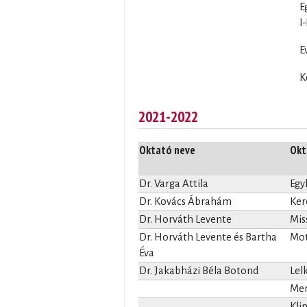
E
I-
E
K
2021-2022
Oktató neve
Okt
Dr. Varga Attila
Egy
Dr. Kovács Ábrahám
Ker
Dr. Horváth Levente
Mis
Dr. Horváth Levente és Bartha
Mot
Éva
Dr. Jakabházi Béla Botond
Lel
Men
Kli