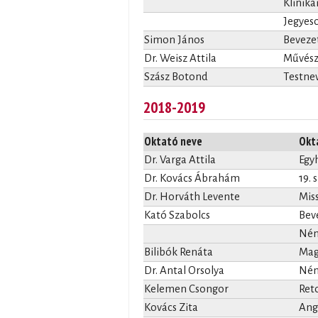
Klinika
Jegyes
Simon János
Beveze
Dr. Weisz Attila
Művész
Szász Botond
Testnev
2018-2019
Oktató neve
Okt
Dr. Varga Attila
Egyh
Dr. Kovács Ábrahám
19. 
Dr. Horváth Levente
Miss
Kató Szabolcs
Bev
Néme
Bilibók Renáta
Magy
Dr. Antal Orsolya
Ném
Kelemen Csongor
Reto
Kovács Zita
Ango