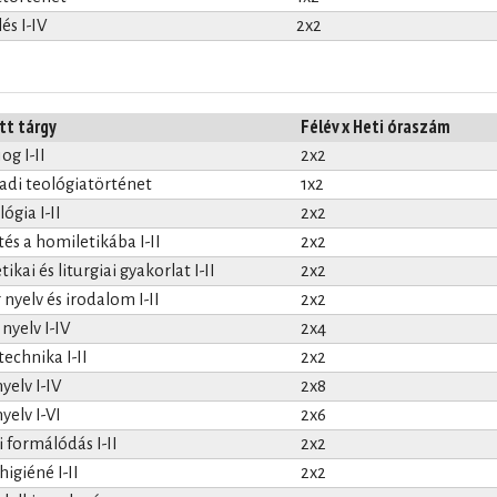
és I-IV
2x2
tt tárgy
Félév x Heti óraszám
og I-II
2x2
zadi teológiatörténet
1x2
ógia I-II
2x2
és a homiletikába I-II
2x2
ikai és liturgiai gyakorlat I-II
2x2
nyelv és irodalom I-II
2x2
yelv I-IV
2x4
echnika I-II
2x2
yelv I-IV
2x8
yelv I-VI
2x6
i formálódás I-II
2x2
igiéné I-II
2x2