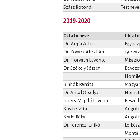
Szász Botond
Testnevel
2019-2020
Oktató neve
Oktato
Dr. Varga Attila
Egyházj
Dr. Kovács Ábrahám
19. szá
Dr. Horváth Levente
Missziol
Dr. Székely József
Bevezet
Homilet
Bilibók Renáta
Magyar 
Dr. Antal Orsolya
Német n
Imecs-Magdó Levente
Beszédt
Kovács Zita
Angol n
Szaló Réka
Angol n
Dr. Ferenczi Enikő
Lelkész
Mentálh