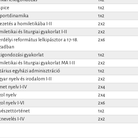
pice
1x2
portdinamika
1x2
ezetés a homiletikába I-II
2x2
letikai és liturgiai gyakorlat I-II
2x2
erdélyi református lelkipásztor a 17-18.
2x6
zadban
kigondozási gyakorlat
1x2
iletikai és liturgiai gyakorlat MA I-II
2x2
tárius egyházi adminisztráció
1x2
yar nyelv és irodalom I-II
2x2
et nyelv I-IV
2x4
ol nyelv
2x4
ol nyelv I-VI
2x6
észettörténet
1x2
tnevelés I-IV
2x2