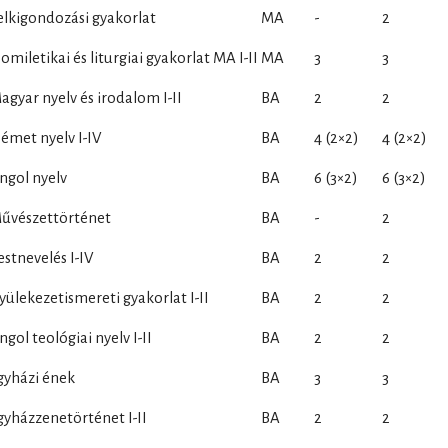
elkigondozási gyakorlat
MA
-
2
omiletikai és liturgiai gyakorlat MA I-II
MA
3
3
agyar nyelv és irodalom I-II
BA
2
2
émet nyelv I-IV
BA
4 (2×2)
4 (2×2)
ngol nyelv
BA
6 (3×2)
6 (3×2)
űvészettörténet
BA
-
2
estnevelés I-IV
BA
2
2
yülekezetismereti gyakorlat I-II
BA
2
2
ngol teológiai nyelv I-II
BA
2
2
gyházi ének
BA
3
3
gyházzenetörténet I-II
BA
2
2