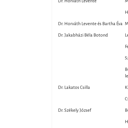
Dr. Horváth Levente
M
H
Dr. Horváth Levente és Bartha Éva
M
Dr. Jakabházi Béla Botond
L
F
S
B
l
Dr. Lakatos Csilla
K
C
Dr. Székely József
B
H