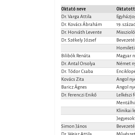
Oktató neve
Oktatott
Dr. Varga Attila
Egyházjog
Dr. Kovács Ábrahám
19. száza
Dr. Horváth Levente
Missziológ
Dr. Székely József
Bevezetés
Homiletik
Bilibók Renáta
Magyar ny
Dr. Antal Orsolya
Német ny
Dr. Tódor Csaba
Enciklop
Kovács Zita
Angol nye
Baricz Ágnes
Angol nye
Dr. Ferenczi Enikő
Lelkészi 
Mentálhig
Klinikai 
Jegyesok
Simon János
Bevezeté
Dr. Weisz Attila
Művészet