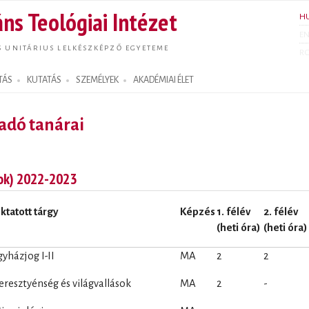
Ugrás a
ns Teológiai Intézet
H
tartalomra
E
S UNITÁRIUS LELKÉSZKÉPZŐ EGYETEME
R
TÁS
KUTATÁS
SZEMÉLYEK
AKADÉMIAI ÉLET
aadó tanárai
rok) 2022-2023
ktatott tárgy
Képzés
1. félév
2. félév
(heti óra)
(heti óra)
gyházjog I-II
MA
2
2
eresztyénség és világvallások
MA
2
-