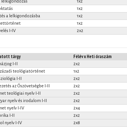
i lelkigondozás
1x2
oktatás
1x2
tés a lelkigondozásba
1x2
ettörténet
1x2
elés I-IV
2x2
atott tárgy
Félév x Heti óraszám
ázjog I-II
2x2
századi teológiatörténet
1x2
ziológia I-II
2x2
ezetés az Ószövetségbe I-II
2x2
t teológiai nyelv I-II
2x2
ar nyelv és irodalom I-II
2x2
et nyelv I-IV
2x4
rika I-II
2x2
l nyelv I-IV
2x8