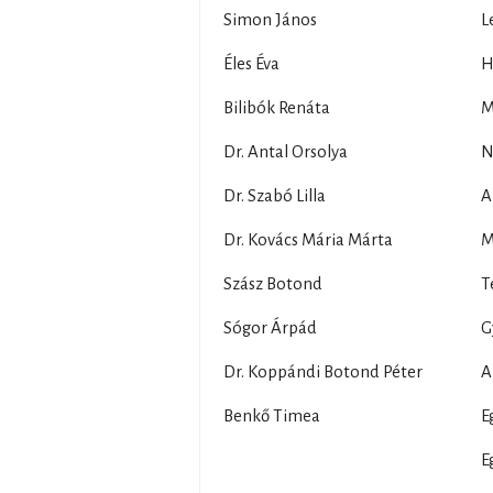
Simon János
L
Éles Éva
H
Bilibók Renáta
M
Dr. Antal Orsolya
N
Dr. Szabó Lilla
A
Dr. Kovács Mária Márta
M
Szász Botond
T
Sógor Árpád
G
Dr. Koppándi Botond Péter
A
Benkő Timea
E
E