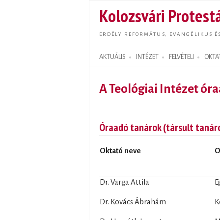
Kolozsvári Protestá
ERDÉLY REFORMÁTUS, EVANGÉLIKUS É
AKTUÁLIS
INTÉZET
FELVÉTELI
OKTA
Search form
A Teológiai Intézet ór
Óraadó tanárok (társult taná
Oktató neve
O
Dr. Varga Attila
E
Dr. Kovács Ábrahám
K