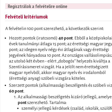
Regisztrálok a felvételire online
Felvételi kritériumok
A felvételin 100 pont szerezhető, a következők szerint:
Hozott pontok (iratcsomó)
40 pont
. Ebből a középiskola
évek tanulmányi átlaga 15 pont; az érettségi magyar jegy
pont; az idegen nyelv négy évi átlagának vagy érettségi
jegyének hányadosa 10 pont. Az országos vallásolimpiás
az utolsó két évben - elért „dobogós” helyezés kiváltja a
Szentírásismeret vizsgát. Ha a jelölt nem érettségizett
magyar nyelvből, akkor magyar nyelv és irodalomból
(érettségi anyag) szóbeli vizsgára köteles.
Szerzett pontok (alkalmassági beszélgetés és szóbeli vi
60 pont
.
Az alkalmassági beszélgetés kizáró jellegű, amely
pont
szerezhető. Tartalma:
személyi jellegű kérdések (család, iskolák, szülőf