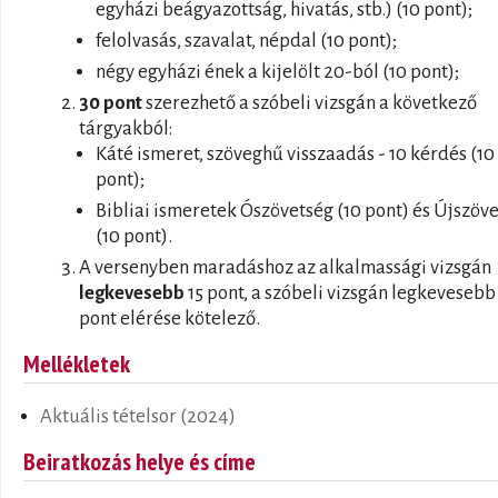
egyházi beágyazottság, hivatás, stb.) (10 pont);
felolvasás, szavalat, népdal (10 pont);
négy egyházi ének a kijelölt 20-ból (10 pont);
30 pont
szerezhető a szóbeli vizsgán a következő
tárgyakból:
Káté ismeret, szöveghű visszaadás - 10 kérdés (10
pont);
Bibliai ismeretek Ószövetség (10 pont) és Újszöv
(10 pont).
A versenyben maradáshoz az alkalmassági vizsgán
legkevesebb
15 pont, a szóbeli vizsgán legkevesebb
pont elérése kötelező.
Mellékletek
Aktuális tételsor (2024)
Beiratkozás helye és címe