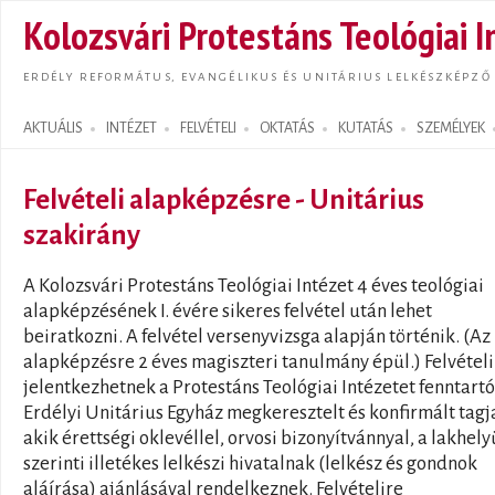
Ugrás
Kolozsvári Protestáns Teológiai I
tarta
ERDÉLY REFORMÁTUS, EVANGÉLIKUS ÉS UNITÁRIUS LELKÉSZKÉPZŐ
AKTUÁLIS
INTÉZET
FELVÉTELI
OKTATÁS
KUTATÁS
SZEMÉLYEK
Search form
Felvételi alapképzésre - Unitárius
szakirány
A Kolozsvári Protestáns Teológiai Intézet 4 éves teológiai
alapképzésének I. évére sikeres felvétel után lehet
beiratkozni. A felvétel versenyvizsga alapján történik. (Az
alapképzésre 2 éves magiszteri tanulmány épül.) Felvétel
jelentkezhetnek a Protestáns Teológiai Intézetet fenntartó
Erdélyi Unitárius Egyház megkeresztelt és konfirmált tagja
akik érettségi oklevéllel, orvosi bizonyítvánnyal, a lakhel
szerinti illetékes lelkészi hivatalnak (lelkész és gondnok
aláírása) ajánlásával rendelkeznek. Felvételire