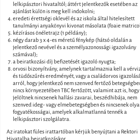
lelkipásztori hivataltól; áttért jelentkezők esetében az
ajánlást külön is meg kell indokolni;
eredeti érettségi oklevél és az iskola által hitelesített
tanulmányi anyakönyvi kivonat másolata (foaie matricol
kézírásos önéletrajz (1 példány);
négy darab 3 x 4-es méretű fénykép (hátsó oldalán a
jelentkező nevével és a személyazonossági igazolvány
számával);
a beiratkozási díj befizetését igazoló nyugta;
orvosi bizonyítvány, amelynek tartalmaznia kell a vérvi
és tüdőszűrés eredményét, vagy a családorvos igazolás
arról, hogy jelentkező nem szenved fertőző betegségbe
nincs környezetében TBC fertőzött, valamint azt is, hogy
jelöltnek nincsenek hallási zavarai, beszédhibája, nem
szenved ideg- vagy elmebetegségben és nincsenek olya
fogyatékosságai, amelyek alkalmatlanná tennék a
lelkipásztori szolgálatra.
Az iratokat füles irattartóban kérjük benyújtani a Rektori
Hivatalba beiratkozáskor.