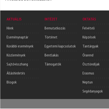
AKTUÁLIS
INTÉZET
OKTATÁS
Hírek
Bemutatkozás
Felvételi
Eseménynaptár
Történet
Képzések
Korábbi események
Egyetemi kapcsolatok
Tantárgyak
Közlemények
Bentlakás
Órarend
Sajtóvisszhang
Támogatók
Ösztöndíjak
Álláshirdetés
Erasmus
Blogok
Neptun
Segédanyagok