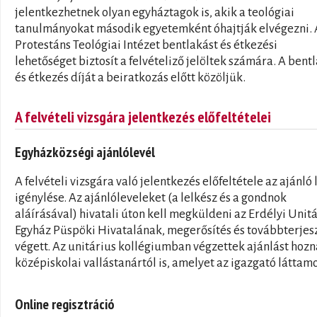
jelentkezhetnek olyan egyháztagok is, akik a teológiai
tanulmányokat második egyetemként óhajtják elvégezni. 
Protestáns Teológiai Intézet bentlakást és étkezési
lehetőséget biztosít a felvételiző jelöltek számára. A bent
és étkezés díját a beiratkozás előtt közöljük.
A felvételi vizsgára jelentkezés előfeltételei
Egyházközségi ajánlólevél
A felvételi vizsgára való jelentkezés előfeltétele az ajánló 
igénylése. Az ajánlóleveleket (a lelkész és a gondnok
aláírásával) hivatali úton kell megküldeni az Erdélyi Unit
Egyház Püspöki Hivatalának, megerősítés és továbbterjes
végett. Az unitárius kollégiumban végzettek ajánlást hozn
középiskolai vallástanártól is, amelyet az igazgató láttam
Online regisztráció