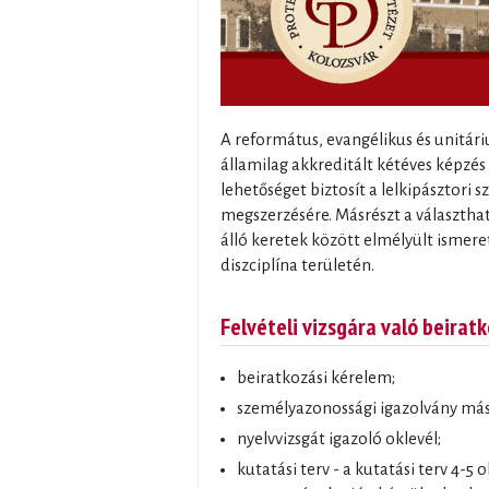
A református, evangélikus és unitári
államilag akkreditált kétéves képzés 
lehetőséget biztosít a lelkipásztori 
megszerzésére. Másrészt a választhat
álló keretek között elmélyült ismere
diszciplína területén.
Felvételi vizsgára való beirat
beiratkozási kérelem;
személyazonossági igazolvány más
nyelvvizsgát igazoló oklevél;
kutatási terv - a kutatási terv 4