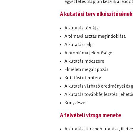
egyeztetés alapján készül; a leado
A kutatási terv elkészítéséne
A kutatás témája
A témaválasztás megindoklása
A kutatás célja
A probléma jelentősége
A kutatás módszere
Elméleti megalapozás
Kutatási ütemterv
A kutatás várható eredményei és g
A kutatás továbbfejlesztési lehető
Könyvészet
A felvételi vizsga menete
A kutatási terv bemutatása, illetv