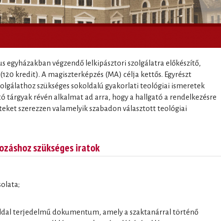
us egyházakban végzendő lelkipásztori szolgálatra előkészítő,
(120 kredit). A magiszterképzés (MA) célja kettős. Egyrészt
szolgálathoz szükséges sokoldalú gyakorlati teológiai ismeretek
ó tárgyak révén alkalmat ad arra, hogy a hallgató a rendelkezésre
teket szerezzen valamelyik szabadon választott teológiai
kozáshoz szükséges iratok
olata;
-5 oldal terjedelmű dokumentum, amely a szaktanárral történő