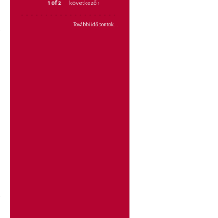
1 of 2
következő ›
További időpontok...