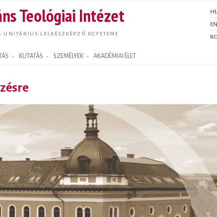
Ugrás a
ns Teológiai Intézet
H
tartalomra
E
S UNITÁRIUS LELKÉSZKÉPZŐ EGYETEME
R
TÁS
KUTATÁS
SZEMÉLYEK
AKADÉMIAI ÉLET
pzésre