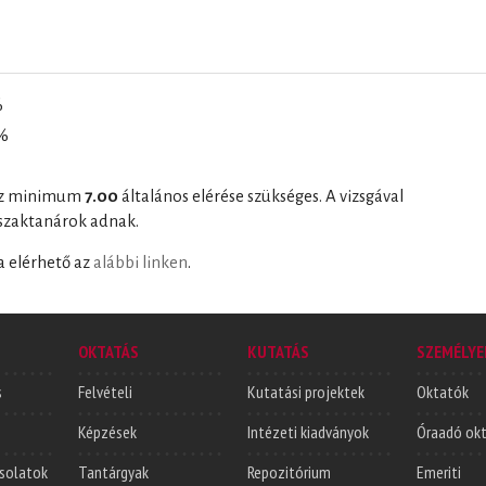
%
0%
hoz minimum
7.00
általános elérése szükséges. A vizsgával
 szaktanárok adnak.
ta elérhető az
alábbi linken
.
OKTATÁS
KUTATÁS
SZEMÉLYE
s
Felvételi
Kutatási projektek
Oktatók
Képzések
Intézeti kiadványok
Óraadó ok
solatok
Tantárgyak
Repozitórium
Emeriti