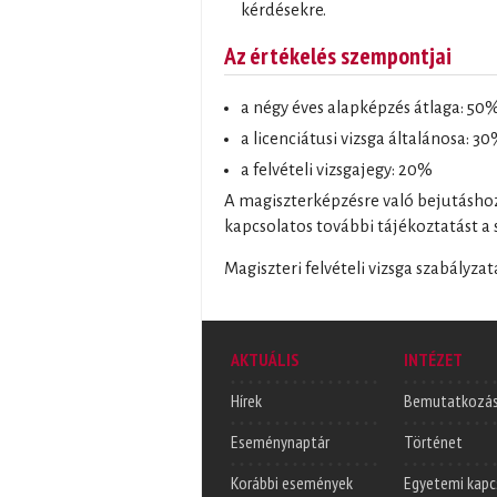
kérdésekre.
Az értékelés szempontjai
a négy éves alapképzés átlaga: 50
a licenciátusi vizsga általánosa: 3
a felvételi vizsgajegy: 20%
A magiszterképzésre való bejutás
kapcsolatos további tájékoztatást a
Magiszteri felvételi vizsga szabályza
AKTUÁLIS
INTÉZET
Hírek
Bemutatkozá
Eseménynaptár
Történet
Korábbi események
Egyetemi kapc