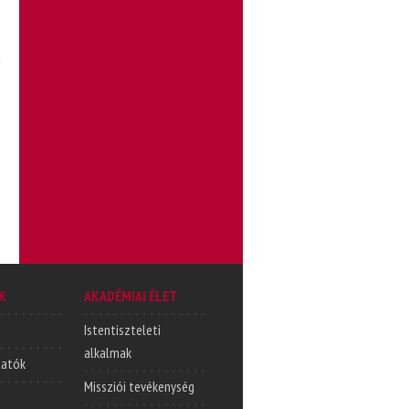
K
AKADÉMIAI ÉLET
Istentiszteleti
alkalmak
tatók
Missziói tevékenység