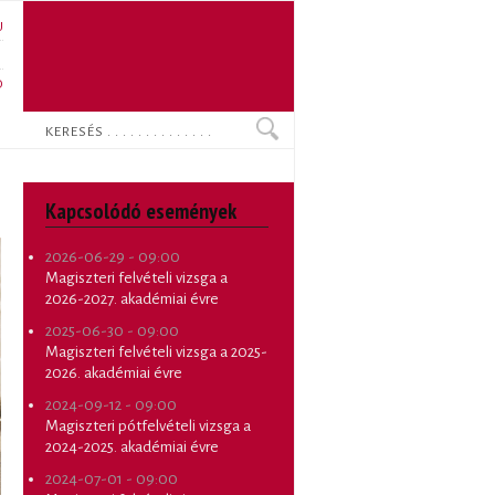
U
N
O
Keresés
Kapcsolódó események
2026-06-29 - 09:00
Magiszteri felvételi vizsga a
2026-2027. akadémiai évre
2025-06-30 - 09:00
Magiszteri felvételi vizsga a 2025-
2026. akadémiai évre
2024-09-12 - 09:00
Magiszteri pótfelvételi vizsga a
2024-2025. akadémiai évre
2024-07-01 - 09:00