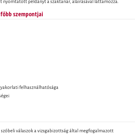
tt nyomtatott példányt a szaktanár, aláírásával láttamozza.
k főbb szempontjai
yakorlati felhasználhatósága
ségei
e szóbeli válaszok a vizsgabizottság által megfogalmazott