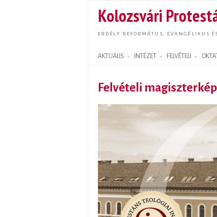
Kolozsvári Protestá
ERDÉLY REFORMÁTUS, EVANGÉLIKUS É
AKTUÁLIS
INTÉZET
FELVÉTELI
OKTA
Search form
Felvételi magiszterké