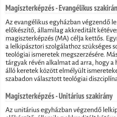
Magiszterképzés - Evangélikus szakirá
Az evangélikus egyházban végzendő lelk
előkészítő, államilag akkreditált kétéve
magiszterképzés (MA) célja kettős. Egyr
a lelkipásztori szolgálathoz szükséges s
teológiai ismeretek megszerzésére. Más
tárgyak révén alkalmat ad arra, hogy a 
álló keretek között elmélyült ismeretek
szabadon választott teológiai diszciplín
Magiszterképzés - Unitárius szakirány
Az unitárius egyházban végzendő lelkip