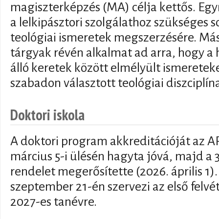
magiszterképzés (MA) célja kettős. Egyr
a lelkipásztori szolgálathoz szükséges s
teológiai ismeretek megszerzésére. Más
tárgyak révén alkalmat ad arra, hogy a 
álló keretek között elmélyült ismeretek
szabadon választott teológiai diszciplín
Doktori iskola
A doktori program akkreditációját az 
március 5-i ülésén hagyta jóvá, majd a 
rendelet megerősítette (2026. április 1).
szeptember 21-én szervezi az első felvé
2027-es tanévre.