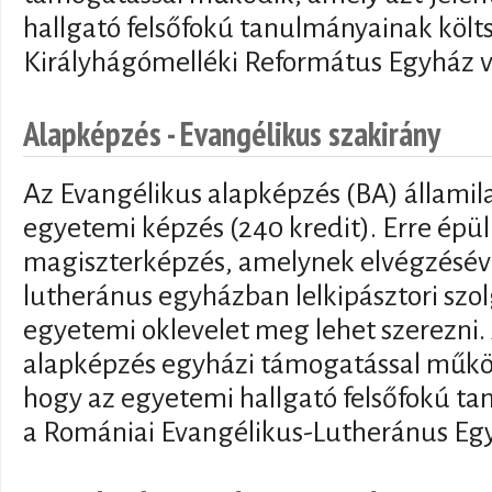
hallgató felsőfokú tanulmányainak költs
Királyhágómelléki Református Egyház vál
Alapképzés - Evangélikus szakirány
Az Evangélikus alapképzés (BA) államil
egyetemi képzés (240 kredit). Erre épül
magiszterképzés, amelynek elvégzéséve
lutheránus egyházban lelkipásztori szo
egyetemi oklevelet meg lehet szerezni.
alapképzés egyházi támogatással működi
hogy az egyetemi hallgató felsőfokú ta
a Romániai Evangélikus-Lutheránus Egyhá