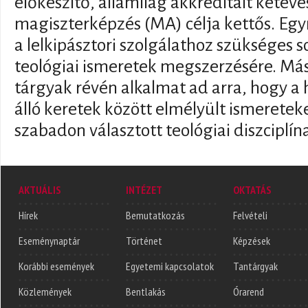
előkészítő, államilag akkreditált kétéve
magiszterképzés (MA) célja kettős. Egyr
a lelkipásztori szolgálathoz szükséges s
teológiai ismeretek megszerzésére. Más
tárgyak révén alkalmat ad arra, hogy a 
álló keretek között elmélyült ismeretek
szabadon választott teológiai diszciplín
AKTUÁLIS
INTÉZET
OKTATÁS
Hírek
Bemutatkozás
Felvételi
Eseménynaptár
Történet
Képzések
Korábbi események
Egyetemi kapcsolatok
Tantárgyak
Közlemények
Bentlakás
Órarend