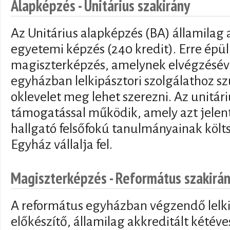
Alapképzés - Unitárius szakirány
Az Unitárius alapképzés (BA) államilag
egyetemi képzés (240 kredit). Erre épül
magiszterképzés, amelynek elvégzéséve
egyházban lelkipásztori szolgálathoz 
oklevelet meg lehet szerezni. Az unitár
támogatással működik, amely azt jelen
hallgató felsőfokú tanulmányainak költ
Egyház vállalja fel.
Magiszterképzés - Református szakirá
A református egyházban végzendő lelkip
előkészítő, államilag akkreditált kétéve