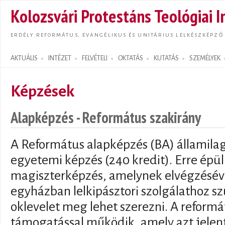
Ugrás
Kolozsvári Protestáns Teológiai I
tarta
ERDÉLY REFORMÁTUS, EVANGÉLIKUS ÉS UNITÁRIUS LELKÉSZKÉPZŐ
AKTUÁLIS
INTÉZET
FELVÉTELI
OKTATÁS
KUTATÁS
SZEMÉLYEK
Search form
Képzések
Alapképzés - Református szakirány
A Református alapképzés (BA) államilag
egyetemi képzés (240 kredit). Erre épül
magiszterképzés, amelynek elvégzéséve
egyházban lelkipásztori szolgálathoz 
oklevelet meg lehet szerezni. A reform
támogatással működik, amely azt jelen