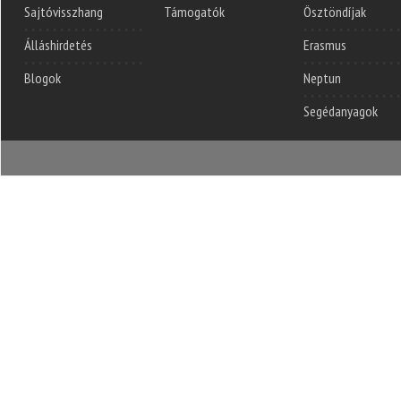
Sajtóvisszhang
Támogatók
Ösztöndíjak
Álláshirdetés
Erasmus
Blogok
Neptun
Segédanyagok