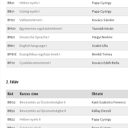
BB21
Héber nyelv I
Papp György
BB71
Görög nyelv I
Papp György
BH51
Vallástörténet I
Kovács Sándor
BH01
Egyetemes egyháztörténet I
Tasnádi István
BN21
Deutsche Sprache I
Hegyi Noémi
BN11
English language I
Szabó Lilla
BP81E
Evangélikus egyházi ének I
Benkő Timea
BP01
Gyülekezetismeret I
Kovács Edith Bella
2. félév
Kód
Kurzus címe
Oktató
BB02
Bevezetés az Ószövetségbe II
Kató Szabolcs Ferencz
BB52
Bevezetés az Újszövetségbe II
Kállay Dezső
BB22
Héber nyelv II
Papp György
BB72
Görög nyelv II
Papp György