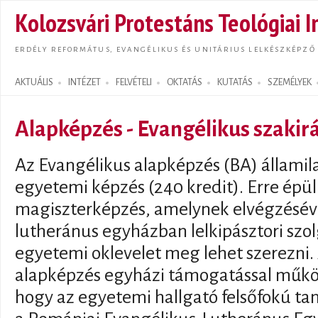
Ugrás
Kolozsvári Protestáns Teológiai I
tarta
ERDÉLY REFORMÁTUS, EVANGÉLIKUS ÉS UNITÁRIUS LELKÉSZKÉPZŐ
AKTUÁLIS
INTÉZET
FELVÉTELI
OKTATÁS
KUTATÁS
SZEMÉLYEK
Search form
Alapképzés - Evangélikus szakir
Az Evangélikus alapképzés (BA) államil
egyetemi képzés (240 kredit). Erre épül
magiszterképzés, amelynek elvégzéséve
lutheránus egyházban lelkipásztori szo
egyetemi oklevelet meg lehet szerezni.
alapképzés egyházi támogatással működi
hogy az egyetemi hallgató felsőfokú ta