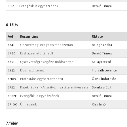
BP81E
Evangélikus egyházi ének I
Benkő Timea
6. félév
Kód
Kurzus címe
Oktató
BB40
Ószövetségi exegézis módszertan
Balogh Csaba
BP90
Egyházzenetörténet II
Benkő Timea
BB90
Újszövetségi exegézis módszertan
Kállay Dezső
BS32
Dogmatörténet II
Horváth Levente
BH09
Protestáns egyháztörténet II
Ősz Sándor Előd
BP22
Katekhétika II - A tanítvánnyá tétel művészete
Somfalvi Edit
BP82E
Evangélikus egyházi ének II
Benkő Timea
BP100
Ünnepeink
Kiss Jenő
7. félév