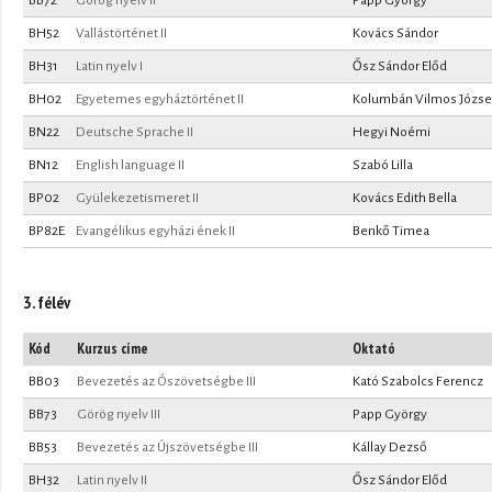
BH52
Vallástörténet II
Kovács Sándor
BH31
Latin nyelv I
Ősz Sándor Előd
BH02
Egyetemes egyháztörténet II
Kolumbán Vilmos Józse
BN22
Deutsche Sprache II
Hegyi Noémi
BN12
English language II
Szabó Lilla
BP02
Gyülekezetismeret II
Kovács Edith Bella
BP82E
Evangélikus egyházi ének II
Benkő Timea
3. félév
Kód
Kurzus címe
Oktató
BB03
Bevezetés az Ószövetségbe III
Kató Szabolcs Ferencz
BB73
Görög nyelv III
Papp György
BB53
Bevezetés az Újszövetségbe III
Kállay Dezső
BH32
Latin nyelv II
Ősz Sándor Előd