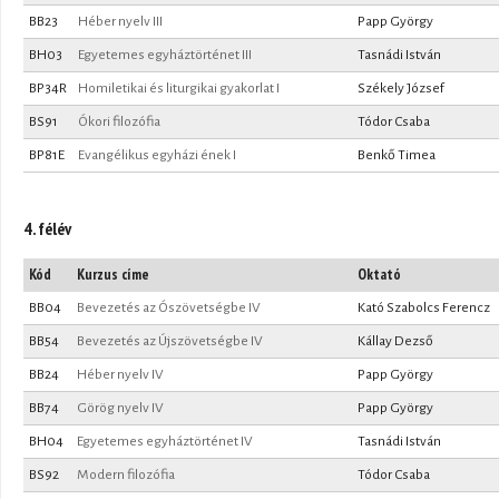
BB23
Héber nyelv III
Papp György
BH03
Egyetemes egyháztörténet III
Tasnádi István
BP34R
Homiletikai és liturgikai gyakorlat I
Székely József
BS91
Ókori filozófia
Tódor Csaba
BP81E
Evangélikus egyházi ének I
Benkő Timea
4. félév
Kód
Kurzus címe
Oktató
BB04
Bevezetés az Ószövetségbe IV
Kató Szabolcs Ferencz
BB54
Bevezetés az Újszövetségbe IV
Kállay Dezső
BB24
Héber nyelv IV
Papp György
BB74
Görög nyelv IV
Papp György
BH04
Egyetemes egyháztörténet IV
Tasnádi István
BS92
Modern filozófia
Tódor Csaba