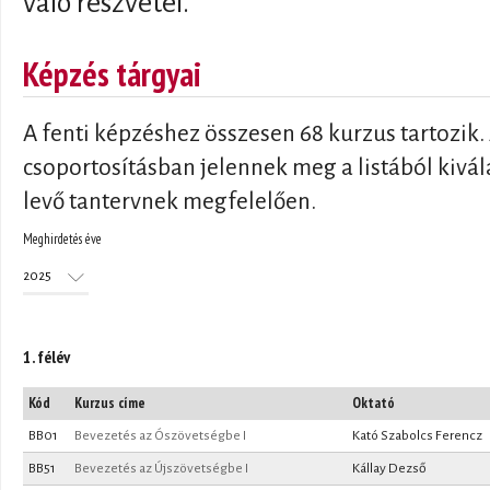
való részvétel.
Képzés tárgyai
A fenti képzéshez összesen 68 kurzus tartozik
csoportosításban jelennek meg a listából kivá
levő tantervnek megfelelően.
Meghirdetés éve
Meghirdetés éve
Év
1. félév
Kód
Kurzus címe
Oktató
BB01
Bevezetés az Ószövetségbe I
Kató Szabolcs Ferencz
BB51
Bevezetés az Újszövetségbe I
Kállay Dezső