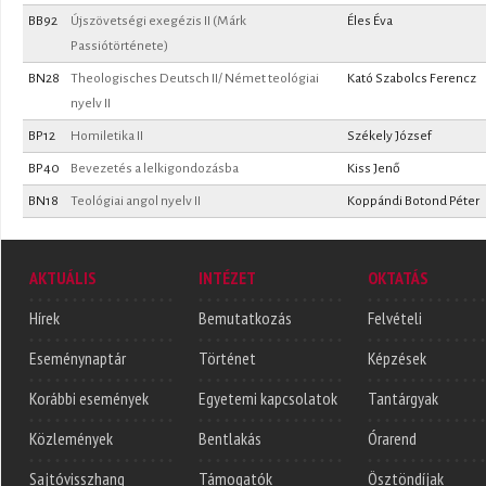
BB92
Újszövetségi exegézis II (Márk
Éles Éva
Passiótörténete)
BN28
Theologisches Deutsch II/ Német teológiai
Kató Szabolcs Ferencz
nyelv II
BP12
Homiletika II
Székely József
BP40
Bevezetés a lelkigondozásba
Kiss Jenő
BN18
Teológiai angol nyelv II
Koppándi Botond Péter
AKTUÁLIS
INTÉZET
OKTATÁS
Hírek
Bemutatkozás
Felvételi
Eseménynaptár
Történet
Képzések
Korábbi események
Egyetemi kapcsolatok
Tantárgyak
Közlemények
Bentlakás
Órarend
Sajtóvisszhang
Támogatók
Ösztöndíjak