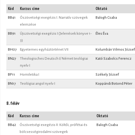
Kód
Kurzus címe
Oktató
BB41
Ószövetségi exegézis I. Narratív szövegek
Balogh Csaba
elemzése
BB91
Újszövetségi exegézis I (Jelenések könyve 1-
Éles Éva
3)
BH07
Egyetemes egyháztörténet VII
Kolumbán Vilmos József
BN27
Theologisches Deutsch I/ Német teológiai
Kató Szabolcs Ferencz
nyelv I
BP11
Homiletika I
Székely József
BN17
Teológiai angol nyelv I
Koppándi Botond Péter
8. félév
Kód
Kurzus címe
Oktató
BB42
Ószövetségi exegézis II: Költői, prófétai és
Balogh Csaba
bölcsességirodalmi szövegek