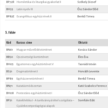
BP72R
Homiletikai és liturgikai gyakorlat II
Székely József
BH33
Latin nyelv III
Ősz Sándor Előd
BP82E
Evangélikus egyházi ének II
Benkő Timea
5. félév
Kód
Kurzus címe
Oktató
BN61
Magyar művelődéstörténet
Kovács Sándor
BB50
Újszövetségi kortörténet
Éles Éva
BH05
Egyetemes egyháztörténet V
Tasnádi István
BS31
Dogmatörténet I
Horváth Levente
BP89
Egyházzenetörténet I
Benkő Timea
BN71
Kutatásmódszertan
Kató Szabolcs Ferencz
BH08
Protestáns egyháztörténet I
Ősz Sándor Előd
BP21
Katekhétika I - A tanítvánnyá tétel szolgálata –
Somfalvi Edit
Gyülekezetpedagógiai alapok