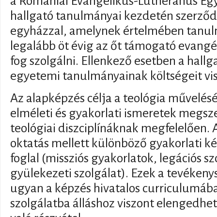
a Romániai Evangélikus-Lutheránus Egyhá
hallgató tanulmányai kezdetén szerződ
egyházzal, amelynek értelmében tanul
legalább öt évig az őt támogató evang
fog szolgálni. Ellenkező esetben a hallga
egyetemi tanulmányainak költségeit viss
Az alapképzés célja a teológia művelés
elméleti és gyakorlati ismeretek megsz
teológiai diszciplínáknak megfelelően. 
oktatás mellett különböző gyakorlati 
foglal (missziós gyakorlatok, legációs sz
gyülekezeti szolgálat). Ezek a tevéken
ugyan a képzés hivatalos curriculumába
szolgálatba álláshoz viszont elengedhet