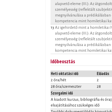
alapvető eleme (III.): Az átgondol
személyesség (reflektált szubjekti
megnyilvánulása a prédikálásban -
kompetencia mint homiletikai ka
13
Az igehirdető mint a homiletikai 
alapvető eleme (III.): Az átgondol
személyesség (reflektált szubjekti
megnyilvánulása a prédikálásban
kompetencia mint homiletikai ka
Időbeosztás
Heti oktatási idő
Előadás
2 óra/hét
2
28 óra/szemeszter
28
Szorgalmi idő
A kiadott kurzus, bibliográfia és óra
elsajátításához szükséges idő
További dokumentálódás könyvtárba