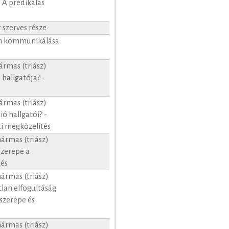
): A prédikálás
 szerves része
um kommunikálása
ármas (triász)
 hallgatója? -
ármas (triász)
ió hallgatói? -
ai megközelítés
hármas (triász)
szerepe a
dés
hármas (triász)
tlan elfogultáság
 szerepe és
hármas (triász)