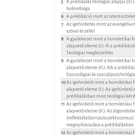
5
A prédikálás teológiai alapjai (III.
bolondsága
6
A prédikáció mint az istentisztelet
7
Az igehirdetés mint az evangéli
szóval és jellel
8
A gyülekezet mint a homiletikai h
alapvető eleme (I.): Ki a prédikáció
Teológiai megközelítés
9
A gyülekezet mint a homiletikai h
alapvető eleme (II.): Kik a prédikác
Szociológiai és szociálpszichológi
10
Az igehirdető mint a homiletikai 
alapvető eleme (I.): Az igehirdető 
prédikálásban mint teológiai kér
11
Az igehirdető mint a homiletikai 
alapvető eleme (II.): Az átgondola
(reflektálatlan szubujektivizmus)
megnyilvánulása a prédikálásban
12
Az igehirdető mint a homiletikai 