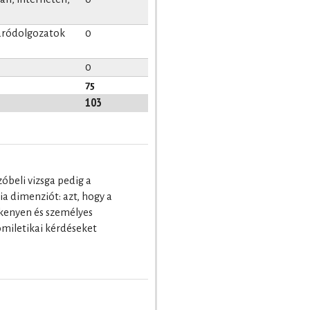
záródolgozatok
0
0
75
103
zóbeli vizsga pedig a
a dimenziót: azt, hogy a
ékenyen és személyes
miletikai kérdéseket