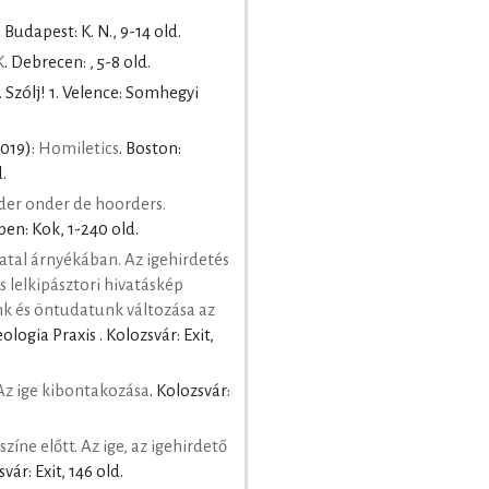
. Budapest: K. N., 9-14 old.
K
. Debrecen: , 5-8 old.
. Szólj! 1. Velence: Somhegyi
2019):
Homiletics
. Boston:
.
der onder de hoorders.
pen: Kok, 1-240 old.
vatal árnyékában. Az igehirdetés
 lelkipásztori hivatáskép
nk és öntudatunk változása az
eologia Praxis . Kolozsvár: Exit,
Az ige kibontakozása
. Kolozsvár:
íne előtt. Az ige, az igehirdető
svár: Exit, 146 old.