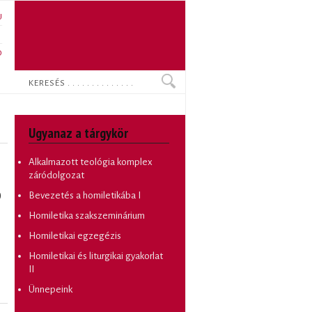
U
N
O
Keresés
Ugyanaz a tárgykör
Alkalmazott teológia komplex
záródolgozat
)
Bevezetés a homiletikába I
Homiletika szakszeminárium
Homiletikai egzegézis
Homiletikai és liturgikai gyakorlat
II
Ünnepeink