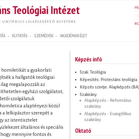
Ugrás a
ns Teológiai Intézet
H
tartalomra
E
S UNITÁRIUS LELKÉSZKÉPZŐ EGYETEME
R
TÁS
KUTATÁS
SZEMÉLYEK
AKADÉMIAI ÉLET
Képzés infó
a homiletikát a gyakorlati
Szak: Teológia
tsék a hallgatók teológiai
Képesítés: Protestáns teológia
ailag megalapozzák az
Képzés szintje: Alapképzés (BA
íthetetlen egyházi szolgálatot,
Szakirány:
detői szolgálatuk
Alapképzés - Református
 homiletica alaptényezi közül
szakirány
s a lelkipásztor szerepét a
Alapképzés - Evangélikus
szakirány
 az istentisztelet
ülekezet általános és speciális
Oktató
, hogy mennyire fontos és