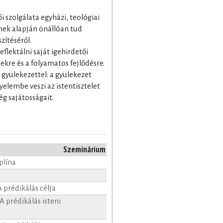
i szolgálata egyházi, teológiai
nnek alapján önállóan tud
zítéséről.
lektálni saját igehirdetői
sekre és a folyamatos fejlődésre.
 a gyülekezettel: a gyülekezet
gyelembe veszi az istentisztelet
ég sajátosságait.
Szeminárium
plína
 A prédikálás célja
 A prédikálás isteni