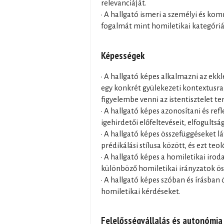
relevanciáját.
• A hallgató ismeri a személyi és k
fogalmát mint homiletikai kategóriá
Képességek
• A hallgató képes alkalmazni az ekk
egy konkrét gyülekezeti kontextusra
figyelembe venni az istentisztelet t
• A hallgató képes azonosítani és ref
igehirdetői előfeltevéseit, elfogultsá
• A hallgató képes összefüggéseket lá
prédikálási stílusa között, és ezt teo
• A hallgató képes a homiletikai irod
különböző homiletikai irányzatok ös
• A hallgató képes szóban és írásban 
homiletikai kérdéseket.
Felelősségvállalás és autonómia