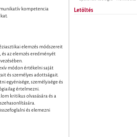
Letöltés
ommunikatív kompetencia
kat.
léziasztikai elemzés módszereit
, és az elemzés eredményét
ervezésében.
lexív módon értékelni saját
gait és személyes adottságait.
tni egyénisége, személyisége és
lógiailag értelmezni.
alom kritikus olvasására és a
szehasonlítására.
összefoglalni és elemezni