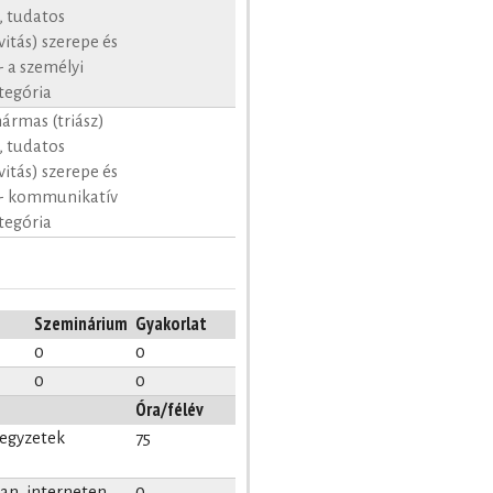
t, tudatos
vitás) szerepe és
 a személyi
tegória
hármas (triász)
t, tudatos
vitás) szerepe és
 - kommunikatív
tegória
Szeminárium
Gyakorlat
0
0
0
0
Óra/félév
jegyzetek
75
n, interneten,
0