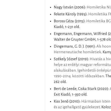
Nagy István
(2006):
Homiletika NI
Fekete Károly
(1993):
Homiletika F
Boross Géza
(2015):
Homiletika BG
Kiadó, 1-231 old.
Engemann, Engemann, Wilfried
(
Walter de Gruyter GmbH, 1-578 old
Dingemans, G. D. J.
(1991):
Als hoor
Hermeneutische homiletiek
. Kam
Székely József
(2019):
Hivatás a hi
helye az erdélyi magyar református
alakulásában. Igehirdetői önképü
1990-2014. közötti időszakban
. Th
262 old.
Bert de Leede, Ciska Stark
(2020):
Exit Kiadó, 1-350 old.
Kiss Jenő
(2010):
Hármasban Isten sz
és az igehallgató gyülekezet
. Koloz