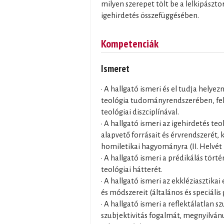
milyen szerepet tölt be a lelkipászto
igehirdetés összefüggésében.
Kompetenciák
Ismeret
• A hallgató ismeri és el tudja helyez
teológia tudományrendszerében, feli
teológiai diszciplínával.
• A hallgató ismeri az igehirdetés t
alapvető forrásait és érvrendszerét,
homiletikai hagyományra (II. Helvét H
• A hallgató ismeri a prédikálás tört
teológiai hátterét.
• A hallgató ismeri az ekkléziasztik
és módszereit (általános és speciáli
• A hallgató ismeri a reflektálatlan s
szubjektivitás fogalmát, megnyilvánu