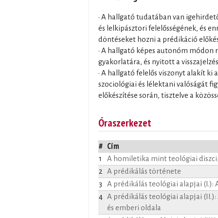
• A hallgató tudatában van igehirdető
és lelkipásztori felelősségének, és e
döntéseket hozni a prédikáció előkés
• A hallgató képes autonóm módon ref
gyakorlatára, és nyitott a visszajelzé
• A hallgató felelős viszonyt alakít ki
szociológiai és lélektani valóságát fi
előkészítése során, tisztelve a közöss
Óraszerkezet
#
Cím
1
A homiletika mint teológiai diszci
2
A prédikálás története
3
A prédikálás teológiai alapjai (I.):
4
A prédikálás teológiai alapjai (II.):
és emberi oldala