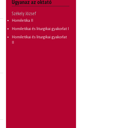
Ugyanaz az oktató
Székely József
Homiletika II
Homiletikai és liturgikai gyakorlat I
Homiletikai és liturgikai gyakorlat
II