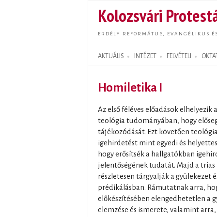
Kolozsvári Protestá
ERDÉLY REFORMÁTUS, EVANGÉLIKUS É
AKTUÁLIS
INTÉZET
FELVÉTELI
OKTA
Search form
Homiletika I
Az első féléves előadások elhelyezik 
teológia tudományában, hogy elősegí
tájékozódását. Ezt követően teológi
igehirdetést mint egyedi és helyettes
hogy erősítsék a hallgatókban igehir
jelentőségének tudatát. Majd a trias
részletesen tárgyalják a gyülekezet é
prédikálásban. Rámutatnak arra, hogy
előkészítésében elengedhetetlen a gy
elemzése és ismerete, valamint arra