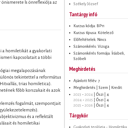
r önismerete ls önreflexiója az
Székely József
Tantárgy infó
Kurzus kódja: BP11
Kurzus típusa: Kötelező
Előfeltételek: Nincs
Számonkérés: Vizsga
ni a homiletikát a gyakorlati
Számonkérés formája: Írásbeli,
smeri kapcsolatait a többi
Szóbeli
Meghirdetés
eológiai megalapozásának
 különös tekintettel a református
Ajánlott félév: 7
itvallás, trias homiletica).
Meghirdetés | Szem | Kredit:
énetének főbb korszakait és azok
2023
-
2024
| Őszi | 4
2024
-
2025
| Őszi | 4
ai elemzés fogalmát, szempontjait
2025
-
2026
| Őszi | 4
s gyülekezetelemzés).
Tárgykör
zubjektivizmus és a reflektált
lásait és homiletikai
Gyakorlati teológia - Homiletika