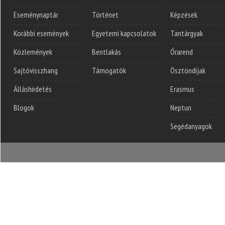
Eseménynaptár
Történet
Képzések
Korábbi események
Egyetemi kapcsolatok
Tantárgyak
Közlemények
Bentlakás
Órarend
Sajtóvisszhang
Támogatók
Ösztöndíjak
Álláshirdetés
Erasmus
Blogok
Neptun
Segédanyagok