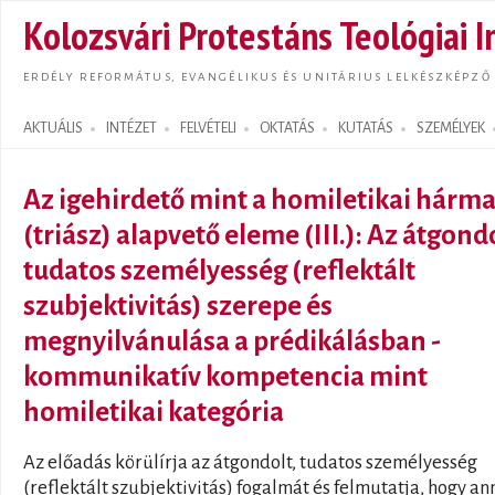
Ugrás
Kolozsvári Protestáns Teológiai I
tarta
ERDÉLY REFORMÁTUS, EVANGÉLIKUS ÉS UNITÁRIUS LELKÉSZKÉPZŐ
AKTUÁLIS
INTÉZET
FELVÉTELI
OKTATÁS
KUTATÁS
SZEMÉLYEK
Search form
Az igehirdető mint a homiletikai hárm
(triász) alapvető eleme (III.): Az átgondo
tudatos személyesség (reflektált
szubjektivitás) szerepe és
megnyilvánulása a prédikálásban -
kommunikatív kompetencia mint
homiletikai kategória
Az előadás körülírja az átgondolt, tudatos személyesség
(reflektált szubjektivitás) fogalmát és felmutatja, hogy a