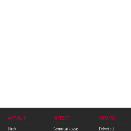
AKTUÁLIS
INTÉZET
OKTATÁS
Hírek
Bemutatkozás
Felvételi