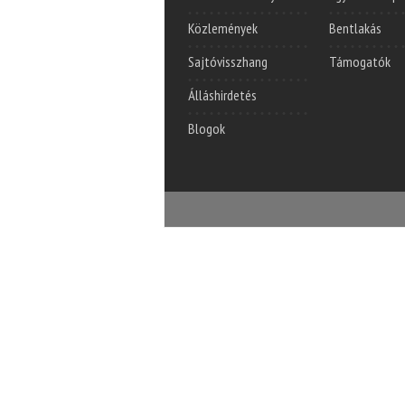
Közlemények
Bentlakás
Sajtóvisszhang
Támogatók
Álláshirdetés
Blogok