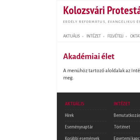
Kolozsvári Protestá
ERDÉLY REFORMÁTUS, EVANGÉLIKUS É
AKTUÁLIS
INTÉZET
FELVÉTELI
OKTA
Search form
Akadémiai élet
A menühöz tartozó aloldalak az Inté
meg.
AKTUÁLIS
INTÉZET
Hírek
Bemutatkozá
Eseménynaptár
Történet
Korábbi események
Egyetemi kapc