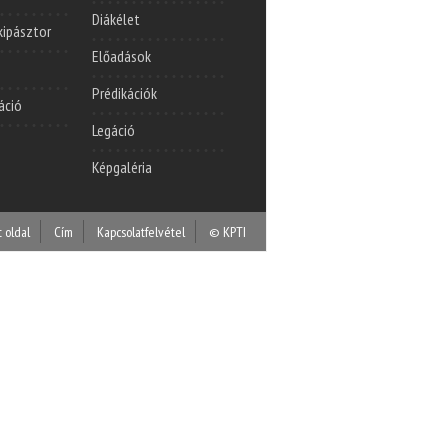
Diákélet
lkipásztor
Előadások
Prédikációk
áció
Legáció
Képgaléria
t oldal
Cím
Kapcsolatfelvétel
© KPTI