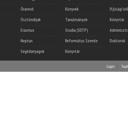
Órarend
Könyvek
Ifjúsági le
Ösztöndíjak
Tanulmányok
Könyvtár
Erasmus
Studia (SDTP)
Adminisztr
Neptun
Református Szemle
Doktorok
Segédanyagok
Könyvtár
Login
Sajá