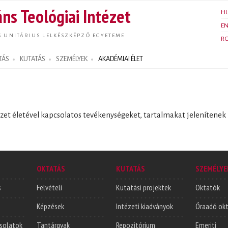
Ugrás a
ns Teológiai Intézet
H
tartalomra
E
S UNITÁRIUS LELKÉSZKÉPZŐ EGYETEME
R
TÁS
KUTATÁS
SZEMÉLYEK
AKADÉMIAI ÉLET
zet életével kapcsolatos tevékenységeket, tartalmakat jelenítenek
OKTATÁS
KUTATÁS
SZEMÉLYE
s
Felvételi
Kutatási projektek
Oktatók
Képzések
Intézeti kiadványok
Óraadó ok
solatok
Tantárgyak
Repozitórium
Emeriti