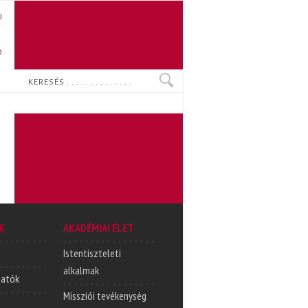
U
N
O
Keresés
K
AKADÉMIAI ÉLET
Istentiszteleti
alkalmak
tatók
Missziói tevékenység