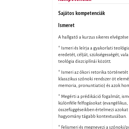
Sajátos kompetenciák
Ismeret
A hallgató a kurzus sikeres elvégzése
* Ismeri és leírja a gyakorlati teológ
eredetét, célját, szükségességét, val
teológia diszciplínái között.
* Ismeri az ókori retorika történetét 
klasszikus szónoki rendszer öt elemét 
memoria, pronuntiatio) és azok hom
* Megérti a prédikáció fogalmát, isme
különféle felfogásokat (evangélikus, 
összefüggéseikben értelmezi azokat 
hagyomány tágabb kontextusában.
* Felismeri és megnevezi a szónoki/p