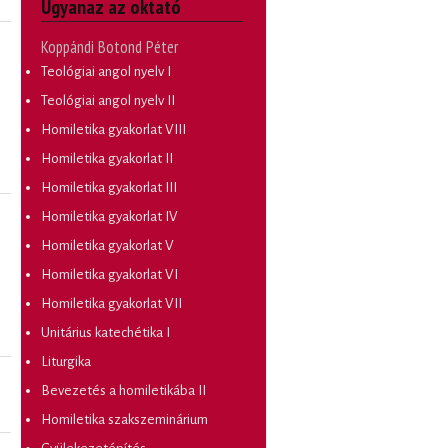
Ugyanaz az oktató
Koppándi Botond Péter
Teológiai angol nyelv I
Teológiai angol nyelv II
Homiletika gyakorlat VIII
Homiletika gyakorlat II
Homiletika gyakorlat III
Homiletika gyakorlat IV
Homiletika gyakorlat V
Homiletika gyakorlat VI
Homiletika gyakorlat VII
Unitárius katechétika I
Liturgika
Bevezetés a homiletikába II
Homiletika szakszeminárium