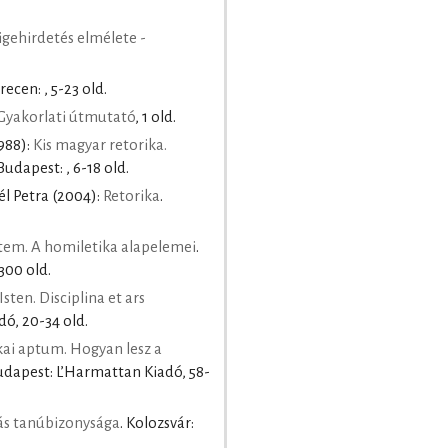
igehirdetés elmélete -
recen: , 5-23 old.
 Gyakorlati útmutató
, 1 old.
988):
Kis magyar retorika.
 Budapest: , 6-18 old.
l Petra
(2004):
Retorika
.
tem. A homiletika alapelemei
.
300 old.
Isten. Disciplina et ars
dó, 20-34 old.
kai aptum. Hogyan lesz a
Budapest: L’Harmattan Kiadó, 58-
ás tanúbizonysága
. Kolozsvár: