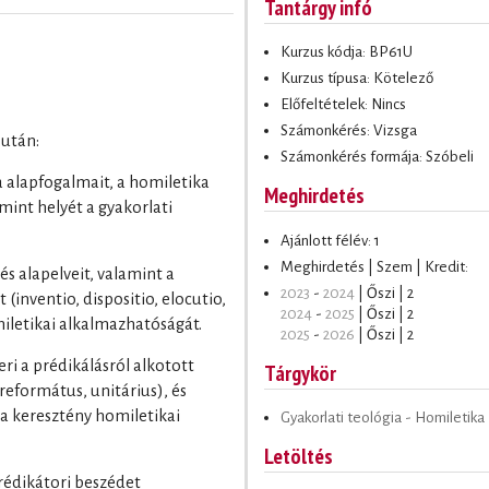
Tantárgy infó
Kurzus kódja: BP61U
Kurzus típusa: Kötelező
Előfeltételek: Nincs
Számonkérés: Vizsga
 után:
Számonkérés formája: Szóbeli
ia alapfogalmait, a homiletika
Meghirdetés
amint helyét a gyakorlati
Ajánlott félév: 1
Meghirdetés | Szem | Kredit:
és alapelveit, valamint a
2023
-
2024
| Őszi | 2
(inventio, dispositio, elocutio,
2024
-
2025
| Őszi | 2
iletikai alkalmazhatóságát.
2025
-
2026
| Őszi | 2
ri a prédikálásról alkotott
Tárgykör
református, unitárius), és
a keresztény homiletikai
Gyakorlati teológia - Homiletika
Letöltés
rédikátori beszédet