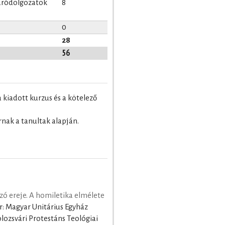
záródolgozatok
8
0
28
56
 kiadott kurzus és a kötelező
nak a tanultak alapján.
szó ereje. A homiletika elmélete
r: Magyar Unitárius Egyház
lozsvári Protestáns Teológiai