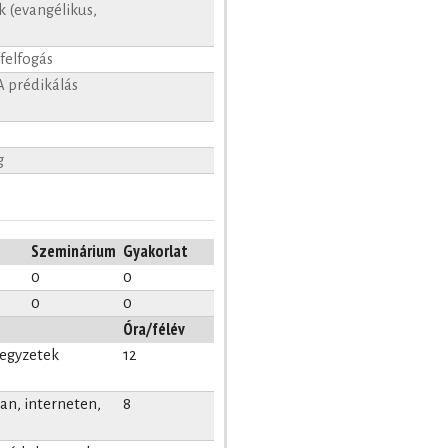
k (evangélikus,
 felfogás
A prédikálás
g
Szeminárium
Gyakorlat
0
0
0
0
Óra/félév
jegyzetek
12
n, interneten,
8