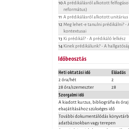
10
A prédikálásról alkotott felfogáso
református)
11
A prédikálásról alkotott unitárius
12
Meg lehet-e tanulni prédikálni? - 
kontextusai
13
Ki prédikál? - A prédikáló lelkész
14
Kinek prédikálunk? - A hallgatósá
Időbeosztás
Heti oktatási idő
Előadás
2 óra/hét
2
28 óra/szemeszter
28
Szorgalmi idő
A kiadott kurzus, bibliográfia és óra
elsajátításához szükséges idő
További dokumentálódás könyvtárba
adatbázisokban vagy terepen