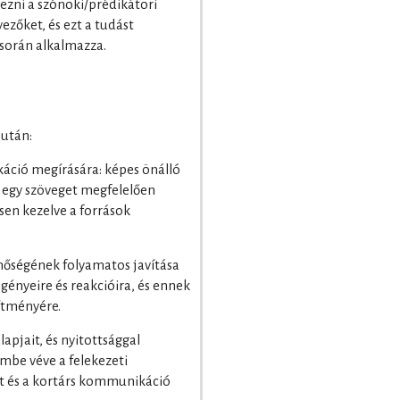
mezni a szónoki/prédikátori
zőket, és ezt a tudást
 során alkalmazza.
 után:
ikáció megírására: képes önálló
s egy szöveget megfelelően
esen kezelve a források
inőségének folyamatos javítása
igényeire és reakcióira, és ennek
sítményére.
lapjait, és nyitottsággal
embe véve a felekezeti
t és a kortárs kommunikáció