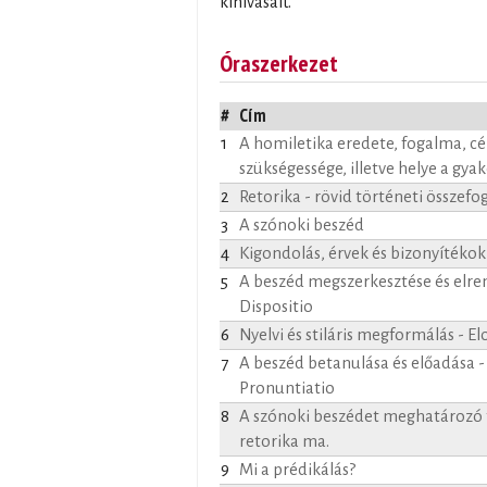
kihívásait.
Óraszerkezet
#
Cím
1
A homiletika eredete, fogalma, cél
szükségessége, illetve helye a gya
2
Retorika - rövid történeti összefo
3
A szónoki beszéd
4
Kigondolás, érvek és bizonyítékok
5
A beszéd megszerkesztése és elre
Dispositio
6
Nyelvi és stiláris megformálás - El
7
A beszéd betanulása és előadása 
Pronuntiatio
8
A szónoki beszédet meghatározó 
retorika ma.
9
Mi a prédikálás?