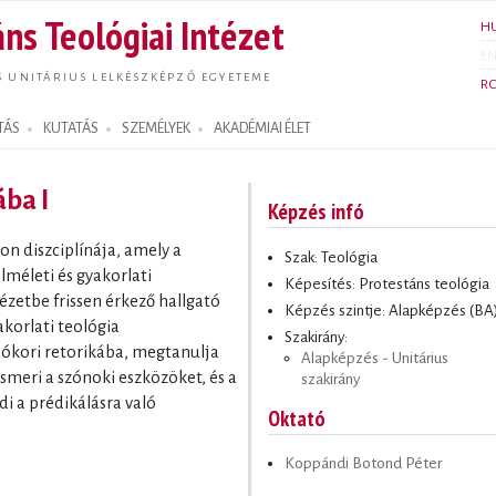
Ugrás a
ns Teológiai Intézet
H
tartalomra
E
S UNITÁRIUS LELKÉSZKÉPZŐ EGYETEME
R
TÁS
KUTATÁS
SZEMÉLYEK
AKADÉMIAI ÉLET
ába I
Képzés infó
on diszciplínája, amely a
Szak: Teológia
lméleti és gyakorlati
Képesítés: Protestáns teológia
tézetbe frissen érkező hallgató
Képzés szintje: Alapképzés (BA
korlati teológia
Szakirány:
 ókori retorikába, megtanulja
Alapképzés - Unitárius
meri a szónoki eszközöket, és a
szakirány
di a prédikálásra való
Oktató
Koppándi Botond Péter