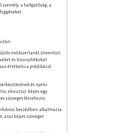
 személy, a hallgatóság, a
függéseket.
 után:
jtés módszertanát (inventio):
rveket és bizonyítékokat
san értékelni a prédikáció
erkesztésének és nyelvi
io, elocutio): képes egy
yes szöveget létrehozni.
yilvános beszédben: alkalmazza
t, azaz képes szöveget