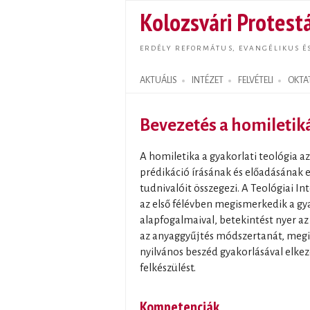
Kolozsvári Protestá
ERDÉLY REFORMÁTUS, EVANGÉLIKUS É
AKTUÁLIS
INTÉZET
FELVÉTELI
OKTA
Search form
Bevezetés a homiletik
A homiletika a gyakorlati teológia az
prédikáció írásának és előadásának e
tudnivalóit összegezi. A Teológiai In
az első félévben megismerkedik a gya
alapfogalmaival, betekintést nyer az
az anyaggyűjtés módszertanát, megis
nyilvános beszéd gyakorlásával elkez
felkészülést.
Kompetenciák