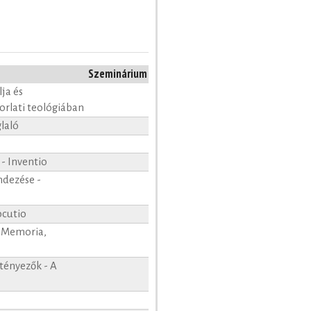
Szeminárium
ja és
korlati teológiában
glaló
 - Inventio
ndezése -
ocutio
- Memoria,
tényezők - A