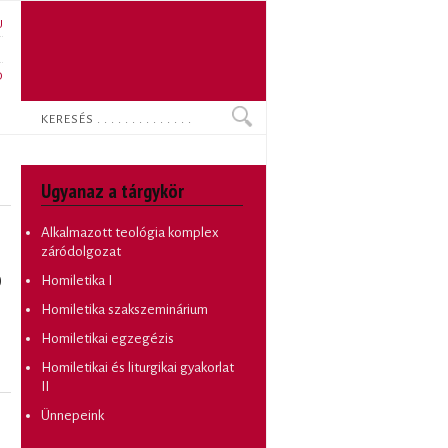
U
N
O
Keresés
Ugyanaz a tárgykör
Alkalmazott teológia komplex
záródolgozat
)
Homiletika I
Homiletika szakszeminárium
Homiletikai egzegézis
Homiletikai és liturgikai gyakorlat
II
Ünnepeink