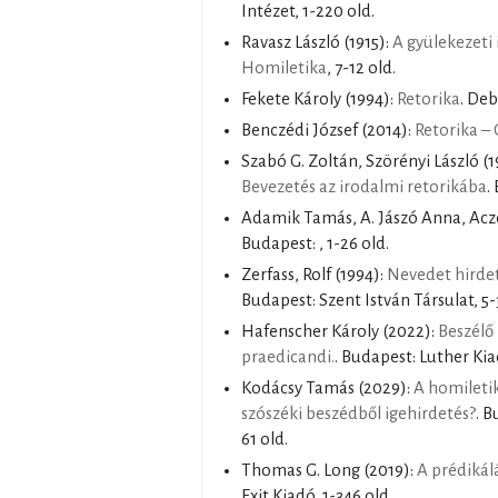
Intézet, 1-220 old.
Ravasz László
(1915):
A gyülekezeti 
Homiletika
, 7-12 old.
Fekete Károly
(1994):
Retorika
. Deb
Benczédi József
(2014):
Retorika –
Szabó G. Zoltán, Szörényi László
(1
Bevezetés az irodalmi retorikába
.
Adamik Tamás, A. Jászó Anna, Aczé
Budapest: , 1-26 old.
Zerfass, Rolf
(1994):
Nevedet hirde
Budapest: Szent István Társulat, 5-
Hafenscher Károly
(2022):
Beszélő 
praedicandi.
. Budapest: Luther Kia
Kodácsy Tamás
(2029):
A homileti
szószéki beszédből igehirdetés?
. 
61 old.
Thomas G. Long
(2019):
A prédikál
Exit Kiadó, 1-346 old.