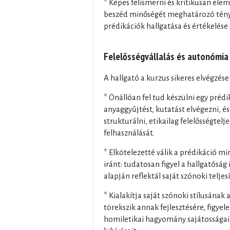
* Képes felismerni és kritikusan ele
beszéd minőségét meghatározó ténye
prédikációk hallgatása és értékelése
Felelősségvállalás és autonómia
A hallgató a kurzus sikeres elvégzése
* Önállóan fel tud készülni egy préd
anyaggyűjtést, kutatást elvégezni, é
strukturálni, etikailag felelősségtelj
felhasználását.
* Elkötelezetté válik a prédikáció m
iránt: tudatosan figyel a hallgatóság 
alapján reflektál saját szónoki telje
* Kialakítja saját szónoki stílusának a
törekszik annak fejlesztésére, figyel
homiletikai hagyomány sajátosságai