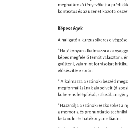
meghatározó tényezőket: a prédikáló
kontextus és az üzenet közötti össze
Képességek
A hallgató a kurzus sikeres elvégzése
*Hatékonyan alkalmazza az anyaggyű
képes megfelelő témát választani, é
gyűjteni, valamint forrásokat kritiku
előkészítése során.
* Alkalmazza a szónoki beszéd megsz
megformálásának alapelveit (disposit
koherens felépítésű, stílusában igén
*Használja a szónoki eszközöket a n
a memoria és pronuntiatio technikái
betanulni és hatékonyan előadni.