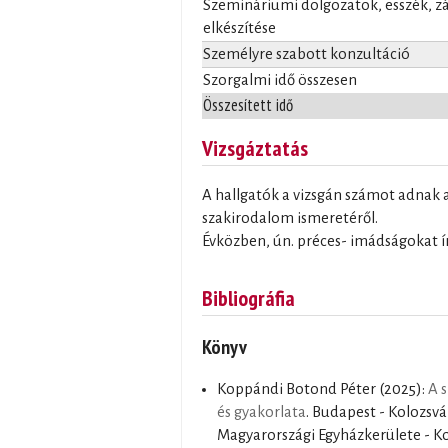
Szemináriumi dolgozatok, esszék, 
elkészítése
Személyre szabott konzultáció
Szorgalmi idő összesen
Összesített idő
Vizsgáztatás
A hallgatók a vizsgán számot adnak a
szakirodalom ismeretéről.
Évközben, ún. préces- imádságokat ír
Bibliográfia
Könyv
Koppándi Botond Péter
(2025):
A 
és gyakorlata
. Budapest - Kolozsvá
Magyarországi Egyházkerülete - Ko