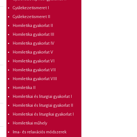
Gyülekezetismeret I
Gyülekezetismeret II
Homiletika gyakorlat II
Homiletika gyakorlat III
Homiletika gyakorlat IV
Homiletika gyakorlat V
Homiletika gyakorlat VI
Homiletika gyakorlat VII
Homiletika gyakorlat VIII
Homiletika II
Homiletikai és liturgiai gyakorlat I
Homiletikai és liturgiai gyakorlat II
Homiletikai és liturgikai gyakorlat I
Homiletikai műhely
Ima- és relaxációs módszerek