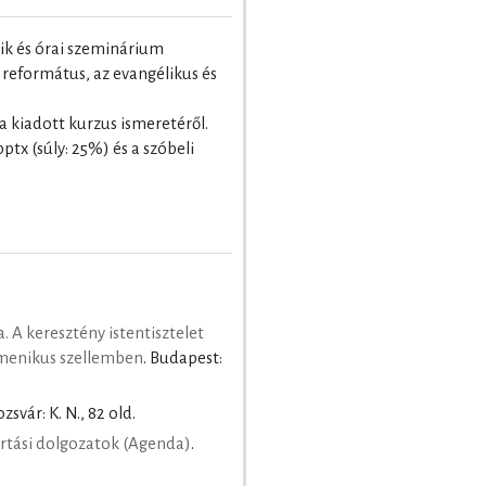
tik és órai szeminárium
 református, az evangélikus és
 a kiadott kurzus ismeretéről.
ptx (súly: 25%) és a szóbeli
a. A keresztény istentisztelet
menikus szellemben
. Budapest:
ozsvár: K. N., 82 old.
rtási dolgozatok (Agenda)
.