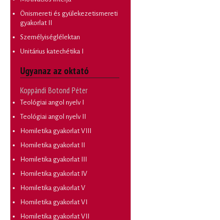
Önismereti és gyülekezetismereti
gyakorlat II
Személyiséglélektan
Unitárius katechétika I
Ugyanaz az oktató
Koppándi Botond Péter
Teológiai angol nyelv I
Teológiai angol nyelv II
Homiletika gyakorlat VIII
Homiletika gyakorlat II
Homiletika gyakorlat III
Homiletika gyakorlat IV
Homiletika gyakorlat V
Homiletika gyakorlat VI
Homiletika gyakorlat VII