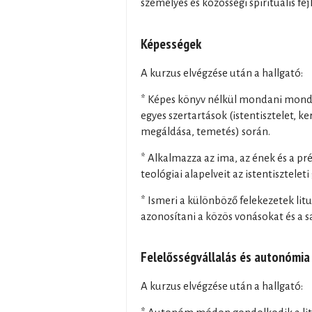
személyes és közösségi spirituális f
Képességek
A kurzus elvégzése után a hallgató:
* Képes könyv nélkül mondani mondan
egyes szertartások (istentisztelet, k
megáldása, temetés) során.
* Alkalmazza az ima, az ének és a pr
teológiai alapelveit az istentisztelet
* Ismeri a különböző felekezetek litu
azonosítani a közös vonásokat és a s
Felelősségvállalás és autonómia
A kurzus elvégzése után a hallgató: