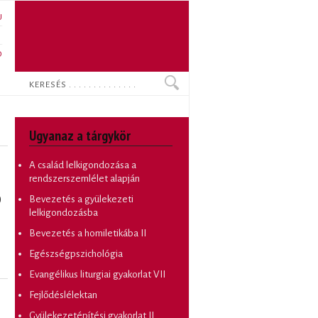
U
N
O
Keresés
Ugyanaz a tárgykör
A család lelkigondozása a
rendszerszemlélet alapján
)
Bevezetés a gyülekezeti
lelkigondozásba
Bevezetés a homiletikába II
Egészségpszichológia
Evangélikus liturgiai gyakorlat VII
Fejlődéslélektan
Gyülekezetépítési gyakorlat II