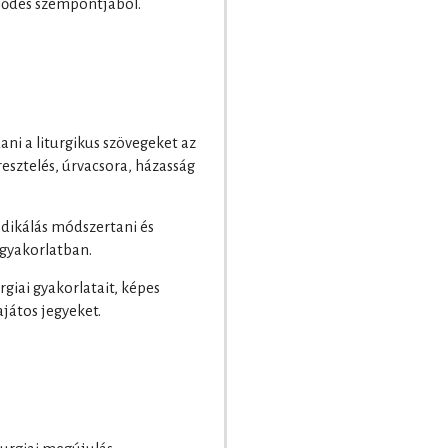
ejlődés szempontjából.
i a liturgikus szövegeket az
eresztelés, úrvacsora, házasság
édikálás módszertani és
i gyakorlatban.
rgiai gyakorlatait, képes
ajátos jegyeket.