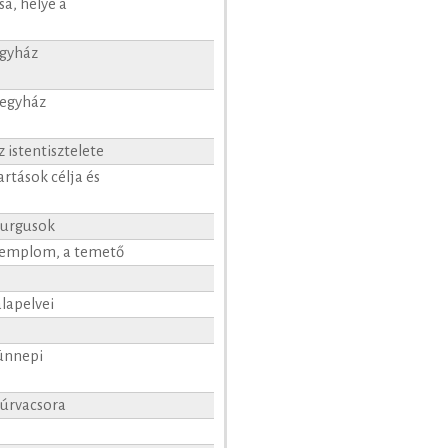
sa, helye a
egyház
 egyház
 istentisztelete
artások célja és
iturgusok
 templom, a temető
alapelvei
 ünnepi
z úrvacsora