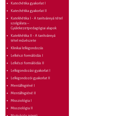
Katechétika gyakorlat I
Katechétika gyakorlat II
Katekhétika I - A tanítvánnyá tétel
szolgálata –
Gyülekezetpedagógiai alapok
Katekhétika II - A tanítvánnyá
tétel művészete
Klinikai lelkigondozás
Lelkészi formálódás I
Lelkészi formálódás II
Lelkigondozási gyakorlat I
Lelkigondozói gyakorlat II
Mentálhigiéné I
Mentálhigiéné II
Missziológia I
Missziológia II
Motivációs interjú