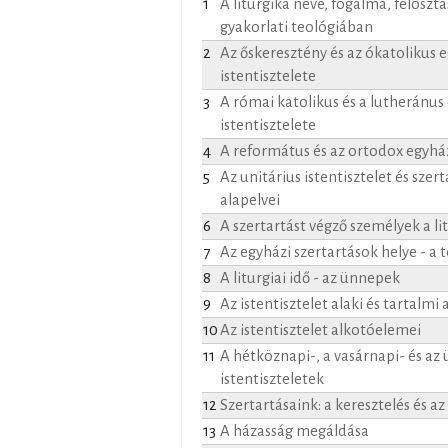
1
A liturgika neve, fogalma, felosztá
gyakorlati teológiában
2
Az őskeresztény és az ókatolikus 
istentisztelete
3
A római katolikus és a lutheránus
istentisztelete
4
A református és az ortodox egyház
5
Az unitárius istentisztelet és szert
alapelvei
6
A szertartást végző személyek a l
7
Az egyházi szertartások helye - a
8
A liturgiai idő - az ünnepek
9
Az istentisztelet alaki és tartalmi 
10
Az istentisztelet alkotóelemei
11
A hétköznapi-, a vasárnapi- és az
istentiszteletek
12
Szertartásaink: a keresztelés és a
13
A házasság megáldása