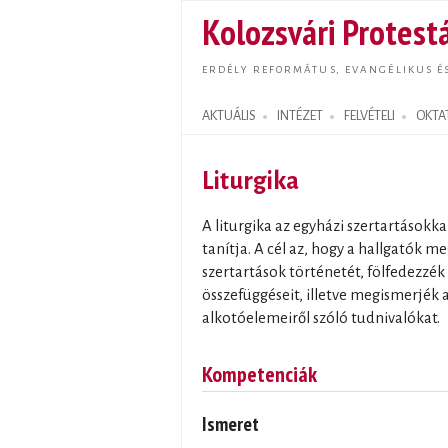
Kolozsvári Protestá
ERDÉLY REFORMÁTUS, EVANGÉLIKUS É
AKTUÁLIS
INTÉZET
FELVÉTELI
OKTA
Search form
Liturgika
A liturgika az egyházi szertartásokk
tanítja. A cél az, hogy a hallgatók 
szertartások történetét, fölfedezzék 
összefüggéseit, illetve megismerjék a
alkotóelemeiről szóló tudnivalókat.
Kompetenciák
Ismeret