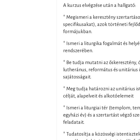
A kurzus elvégzése után a hallgató:
* Megismeri a keresztény szertartáso
specifikusakat), azok történeti fejlő
formájukban.
* Ismeri a liturgika fogalmát és helyé
rendszerében.
* Be tudja mutatni az őskeresztény, 
lutheránus, református és unitárius i
sajátosságait.
* Meg tudja határozni az unitárius is
célját, alapelveit és alkotóelemeit
* Ismeri a liturgiai tér (templom, tem
egyházi év) és a szertartást végző sz
feladatait.
* Tudatosítja a közösségi istentisztel