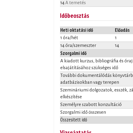
14
A temetés
Időbeosztás
Heti oktatási idő
Előadás
1 óra/hét
1
14 óra/szemeszter
14
Szorgalmi idő
A kiadott kurzus, bibliográfia és óra
elsajátításához szükséges idő
További dokumentálódás könyvtárba
adatbázisokban vagy terepen
Szemináriumi dolgozatok, esszék, 
elkészítése
Személyre szabott konzultáció
Szorgalmi idő összesen
Összesített idő
Vizsgáztatás