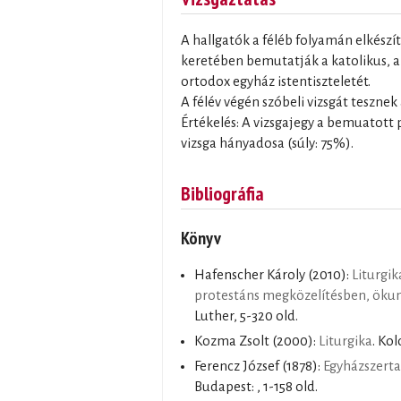
A hallgatók a féléb folyamán elkészí
keretében bemutatják a katolikus, a
ortodox egyház istentiszteletét.
A félév végén szóbeli vizsgát tesznek
Értékelés: A vizsgajegy a bemuatott p
vizsga hányadosa (súly: 75%).
Bibliográfia
Könyv
Hafenscher Károly
(2010):
Liturgik
protestáns megközelítésben, öku
Luther, 5-320 old.
Kozma Zsolt
(2000):
Liturgika
. Kol
Ferencz József
(1878):
Egyházszerta
Budapest: , 1-158 old.