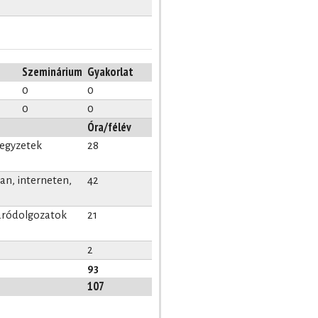
Szeminárium
Gyakorlat
0
0
0
0
Óra/félév
jegyzetek
28
n, interneten,
42
záródolgozatok
21
2
93
107