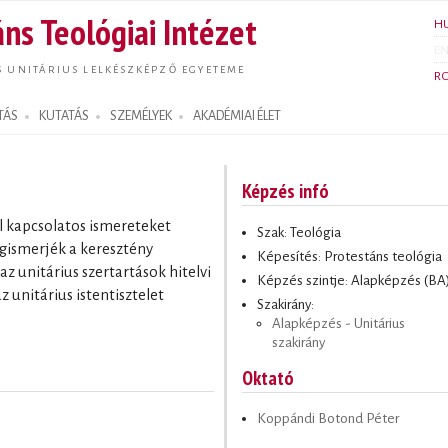
Ugrás a
ns Teológiai Intézet
H
tartalomra
E
S UNITÁRIUS LELKÉSZKÉPZŐ EGYETEME
R
TÁS
KUTATÁS
SZEMÉLYEK
AKADÉMIAI ÉLET
Képzés infó
al kapcsolatos ismereteket
Szak: Teológia
megismerjék a keresztény
Képesítés: Protestáns teológia
az unitárius szertartások hitelvi
Képzés szintje: Alapképzés (BA
z unitárius istentisztelet
Szakirány:
Alapképzés - Unitárius
szakirány
Oktató
Koppándi Botond Péter