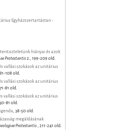
tárius Egyházszertartástan -
tentiszteletünk hiányai és azok
ae Protestantis
2., 199-209 old.
s vallási szokások az unitárius
 81-108 old.
s vallási szokások az unitárius
71-81 old.
s vallási szokások az unitárius
 30-81 old.
 ágenda
, 38-50 old.
ázasság megáldásának
eologiae Protestantis
, 211-241 old.