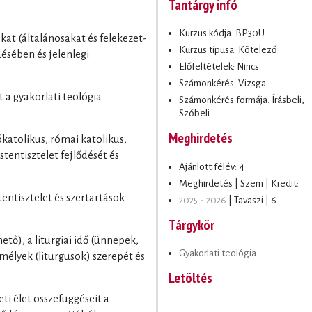
Tantárgy infó
Kurzus kódja: BP30U
kat (általánosakat és felekezet-
Kurzus típusa: Kötelező
désében és jelenlegi
Előfeltételek: Nincs
Számonkérés: Vizsga
t a gyakorlati teológia
Számonkérés formája: Írásbeli,
Szóbeli
Meghirdetés
ókatolikus, római katolikus,
stentisztelet fejlődését és
Ajánlott félév: 4
Meghirdetés | Szem | Kredit:
tentisztelet és szertartások
2025
-
2026
| Tavaszi | 6
Tárgykör
ető), a liturgiai idő (ünnepek,
Gyakorlati teológia
emélyek (liturgusok) szerepét és
Letöltés
eti élet összefüggéseit a