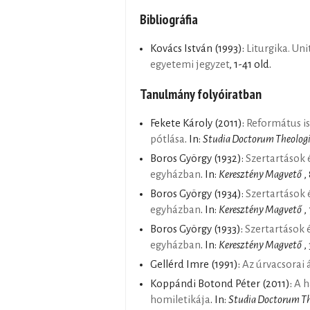
Bibliográfia
Kovács István
(1993):
Liturgika. Uni
egyetemi jegyzet
, 1-41 old.
Tanulmány folyóiratban
Fekete Károly
(2011):
Református is
pótlása
. In:
Studia Doctorum Theologi
Boros György
(1932):
Szertartások é
egyházban
. In:
Keresztény Magvető
,
Boros György
(1934):
Szertartások é
egyházban
. In:
Keresztény Magvető
, 
Boros György
(1933):
Szertartások é
egyházban
. In:
Keresztény Magvető
,
Gellérd Imre
(1991):
Az úrvacsorai
Koppándi Botond Péter
(2011):
A h
homiletikája
. In:
Studia Doctorum Th