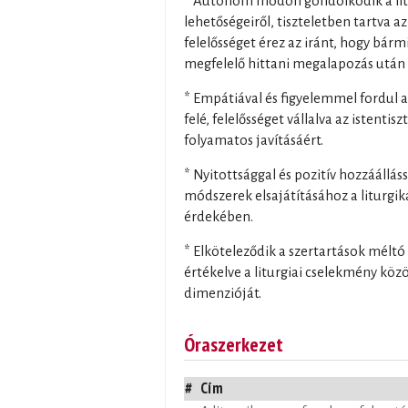
* Autonóm módon gondolkodik a lit
lehetőségeiről, tiszteletben tartva 
felelősséget érez az iránt, hogy bárm
megfelelő hittani megalapozás után 
* Empátiával és figyelemmel fordul a
felé, felelősséget vállalva az istenti
folyamatos javításáért.
* Nyitottsággal és pozitív hozzáálláss
módszerek elsajátításához a liturgika
érdekében.
* Elköteleződik a szertartások méltó 
értékelve a liturgiai cselekmény közö
dimenzióját.
Óraszerkezet
#
Cím