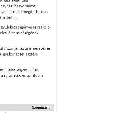
urgiai megújulás
az egyházi hagyományt,
ilyen liturgiai megújulás csak
történhet.
 gyülekezet igényei és reakciói
szteleti élet minőségének
al viszonyul az új ismeretek és
i gyakorlat fejlesztése
és hiteles végzése iránt,
sségformáló és spirituális
Szeminárium