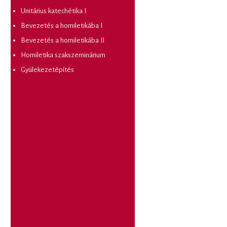
Unitárius katechétika I
Bevezetés a homiletikába I
Bevezetés a homiletikába II
Homiletika szakszeminárium
Gyülekezetépítés