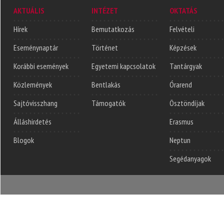
AKTUÁLIS
INTÉZET
OKTATÁS
Hírek
Bemutatkozás
Felvételi
Eseménynaptár
Történet
Képzések
Korábbi események
Egyetemi kapcsolatok
Tantárgyak
Közlemények
Bentlakás
Órarend
Sajtóvisszhang
Támogatók
Ösztöndíjak
Álláshirdetés
Erasmus
Blogok
Neptun
Segédanyagok