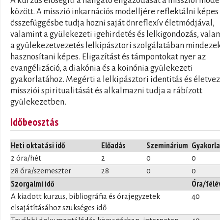
A kurzus elősegíti a hallgató eligazodását a missziói mode
között. A misszió inkarnációs modelljére reflektálni képes
összefüggésbe tudja hozni saját önreflexív életmódjával,
valamint a gyülekezeti igehirdetés és lelkigondozás, vala
a gyülekezetvezetés lelkipásztori szolgálatában mindeze
hasznosítani képes. Eligazítást és támpontokat nyer az
evangélizáció, a diakónia és a koinónia gyülekezeti
gyakorlatához. Megérti a lelkipásztori identitás és életve
missziói spiritualitását és alkalmazni tudja a rábízott
gyülekezetben.
Időbeosztás
Heti oktatási idő
Előadás
Szeminárium
Gyakorla
2 óra/hét
2
0
0
28 óra/szemeszter
28
0
0
Szorgalmi idő
Óra/félé
A kiadott kurzus, bibliográfia és órajegyzetek
40
elsajátításához szükséges idő