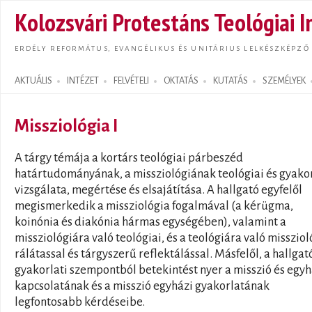
Ugrás
Kolozsvári Protestáns Teológiai I
tarta
ERDÉLY REFORMÁTUS, EVANGÉLIKUS ÉS UNITÁRIUS LELKÉSZKÉPZŐ
AKTUÁLIS
INTÉZET
FELVÉTELI
OKTATÁS
KUTATÁS
SZEMÉLYEK
Search form
Missziológia I
A tárgy témája a kortárs teológiai párbeszéd
határtudományának, a missziológiának teológiai és gyakor
vizsgálata, megértése és elsajátítása. A hallgató egyfelől
megismerkedik a missziológia fogalmával (a kérügma,
koinónia és diakónia hármas egységében), valamint a
missziológiára való teológiai, és a teológiára való missziol
rálátassal és tárgyszerű reflektálással. Másfelől, a hallgat
gyakorlati szempontból betekintést nyer a misszió és egy
kapcsolatának és a misszió egyházi gyakorlatának
legfontosabb kérdéseibe.