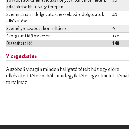
További dokumentálódás könyvtárban, interneten,
40
adatbázisokban vagy terepen
Szemináriumi dolgozatok, esszék, záródolgozatok
40
elkészítése
Személyre szabott konzultáció
0
Szorgalmi idő összesen
120
Összesített idő
148
Vizsgáztatás
A szóbeli vizsgán minden hallgató tételt húz egy előre
elkészített tételsorból, mindegyik tétel egy elméleti témá
tartalmaz.