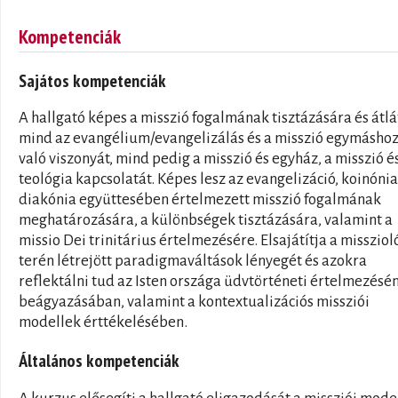
Kompetenciák
Sajátos kompetenciák
A hallgató képes a misszió fogalmának tisztázására és átlá
mind az evangélium/evangelizálás és a misszió egymásho
való viszonyát, mind pedig a misszió és egyház, a misszió é
teológia kapcsolatát. Képes lesz az evangelizáció, koinónia
diakónia együttesében értelmezett misszió fogalmának
meghatározására, a különbségek tisztázására, valamint a
missio Dei trinitárius értelmezésére. Elsajátítja a missziol
terén létrejött paradigmaváltások lényegét és azokra
reflektálni tud az Isten országa üdvtörténeti értelmezésé
beágyazásában, valamint a kontextualizációs missziói
modellek érttékelésében.
Általános kompetenciák