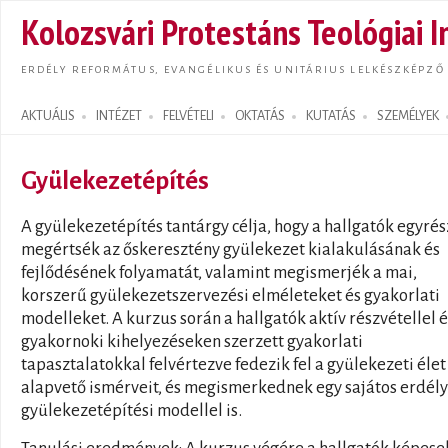
Ugrás
Kolozsvári Protestáns Teológiai I
tarta
ERDÉLY REFORMÁTUS, EVANGÉLIKUS ÉS UNITÁRIUS LELKÉSZKÉPZŐ
AKTUÁLIS
INTÉZET
FELVÉTELI
OKTATÁS
KUTATÁS
SZEMÉLYEK
Search form
Gyülekezetépítés
A gyülekezetépítés tantárgy célja, hogy a hallgatók egyrés
megértsék az őskeresztény gyülekezet kialakulásának és
fejlődésének folyamatát, valamint megismerjék a mai,
korszerű gyülekezetszervezési elméleteket és gyakorlati
modelleket. A kurzus során a hallgatók aktív részvétellel é
gyakornoki kihelyezéseken szerzett gyakorlati
tapasztalatokkal felvértezve fedezik fel a gyülekezeti élet
alapvető ismérveit, és megismerkednek egy sajátos erdély
gyülekezetépítési modellel is.