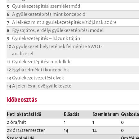
5
Gyülekezetépítési szemléletmód
6
A gyülekezetépítés mint koncepció
7
A lelkész mint a gyülekezetépítés víziójának az őre
8
Egy sajátos, erdélyi gyülekezetépítési modell
9
Gyülekezetépítés – házunk táján
10
A gyülekezet helyzetének felmérése SWOT-
analízissel
11
Gyülekezetépítési modellek
12
Egyházelméleti koncepciók
13
Gyülekezetvezetési elvek
14
A jelen és a jövő gyülekezete
Időbeosztás
Heti oktatási idő
Előadás
Szeminárium
Gyakorla
2 óra/hét
1
1
0
28 óra/szemeszter
14
14
0
Szorgalmi idő
Óra/félé