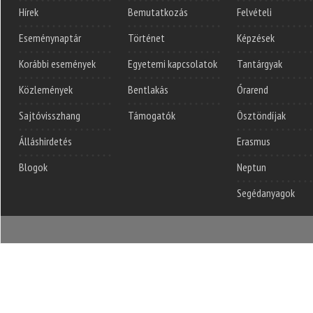
Hírek
Bemutatkozás
Felvételi
Eseménynaptár
Történet
Képzések
Korábbi események
Egyetemi kapcsolatok
Tantárgyak
Közlemények
Bentlakás
Órarend
Sajtóvisszhang
Támogatók
Ösztöndíjak
Álláshirdetés
Erasmus
Blogok
Neptun
Segédanyagok