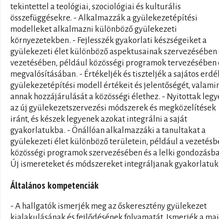
tekintettel a teológiai, szociológiai és kulturális
összefüggésekre. - Alkalmazzák a gyülekezetépítési
modelleket alkalmazni különböző gyülekezeti
környezetekben. - Fejlesszék gyakorlati készségeiket a
gyülekezeti élet különböző aspektusainak szervezésében 
vezetésében, például közösségi programok tervezésében 
megvalósításában. - Értékeljék és tiszteljék a sajátos erdé
gyülekezetépítési modell értékeit és jelentőségét, valami
annak hozzájárulását a közösségi élethez. - Nyitottak leg
az új gyülekezetszervezési módszerek és megközelítések
iránt, és készek legyenek azokat integrálni a saját
gyakorlatukba. - Önállóan alkalmazzáki a tanultakat a
gyülekezeti élet különböző területein, például a vezetésb
közösségi programok szervezésében és a lelki gondozásba
Új ismereteket és módszereket integráljanak gyakorlatuk
Általános kompetenciák
- A hallgatók ismerjék meg az őskeresztény gyülekezet
kialakulásának és fejlődésének folyamatát. Ismerjék a mai