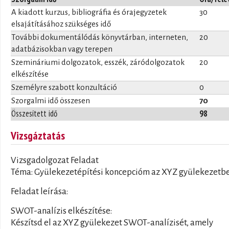
A kiadott kurzus, bibliográfia és órajegyzetek
30
elsajátításához szükséges idő
További dokumentálódás könyvtárban, interneten,
20
adatbázisokban vagy terepen
Szemináriumi dolgozatok, esszék, záródolgozatok
20
elkészítése
Személyre szabott konzultáció
0
Szorgalmi idő összesen
70
Összesített idő
98
Vizsgáztatás
Vizsgadolgozat Feladat
Téma: Gyülekezetépítési koncepcióm az XYZ gyülekezetb
Feladat leírása:
SWOT-analízis elkészítése:
Készítsd el az XYZ gyülekezet SWOT-analízisét, amely