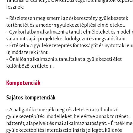
Tanulási eredmények: A kurzus végére a hallgatók képese
lesznek:
- Részletesen megismerni az őskeresztény gyülekezetek
történetét és a modern gyülekezetépítési elméleteket.
- Gyakorlatban alkalmazni a tanult elméleteket és modell
valamint saját projekteket kidolgozni és megvalósítani.
- Értékelni a gyülekezetépítés fontosságát és nyitottak len
új módszerek iránt.
- Önállóan alkalmazni a tanultakat a gyülekezeti élet
különböző területein.
Kompetenciák
Sajátos kompetenciák
- A hallgatók ismerjék meg részletesen a különböző
gyülekezetépítési modelleket, beleértve annak történeti
hátterét, alapelveit és mai alkalmazhatóságát. - Értsék me
gyülekezetépítés interdiszciplináris jellegét, különös