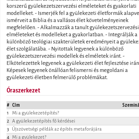
korszerű gyülekezetszervezési elméleteket és gyakorlati
modelleket. - Ismerjék fel a gyülekezeti életformák alapv
ismérveit a Biblia és a vallásos élet követelményeinek
megfelelően. - Alkalmazzák a tanult gyülekezetszervezési
elméleteket és modelleket a gyakorlatban. - Integrálják a
különböző teológiai szakterületek eredményeit a gyüleke
élet szolgálatába. - Nyitottak legyenek a különböző
gyülekezetszervezési modellek és elméletek iránt. -
Elkötelezettek legyenek a gyülekezeti élet fejlesztése iránt
Képesek legyenek önállóan felismerni és megoldani a
gyülekezeti életben felmerülő problémákat.
Óraszerkezet
#
Cím
Szemin
1
Mi a gyülekezetépítés?
2
A gyülekezetépítés fő kérdései
3
Újszövetségi példák az építés metaforájára
4
Mi a gyülekezet?