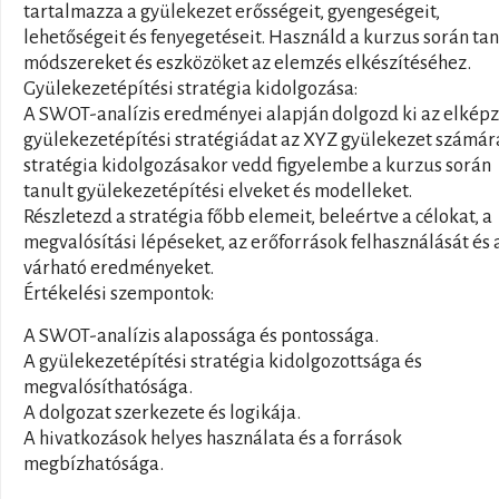
tartalmazza a gyülekezet erősségeit, gyengeségeit,
lehetőségeit és fenyegetéseit. Használd a kurzus során tan
módszereket és eszközöket az elemzés elkészítéséhez.
Gyülekezetépítési stratégia kidolgozása:
A SWOT-analízis eredményei alapján dolgozd ki az elképz
gyülekezetépítési stratégiádat az XYZ gyülekezet számár
stratégia kidolgozásakor vedd figyelembe a kurzus során
tanult gyülekezetépítési elveket és modelleket.
Részletezd a stratégia főbb elemeit, beleértve a célokat, a
megvalósítási lépéseket, az erőforrások felhasználását és 
várható eredményeket.
Értékelési szempontok:
A SWOT-analízis alapossága és pontossága.
A gyülekezetépítési stratégia kidolgozottsága és
megvalósíthatósága.
A dolgozat szerkezete és logikája.
A hivatkozások helyes használata és a források
megbízhatósága.