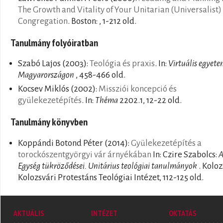
The Growth and Vitality of Your Unitarian (Universalist)
Congregation
. Boston: , 1-212 old.
Tanulmány folyóiratban
Szabó Lajos
(2003):
Teológia és praxis
. In:
Virtuális egyet
Magyarországon
, 458-466 old.
Kocsev Miklós
(2002):
Missziói koncepció és
gyülekezetépítés
. In:
Théma
2202.1, 12-22 old.
Tanulmány könyvben
Koppándi Botond Péter
(2014):
Gyülekezetépítés a
torockószentgyörgyi vár árnyékában
In: Czire Szabolcs:
A
Egység tükröződései. Unitárius teológiai tanulmányok
. Koloz
Kolozsvári Protestáns Teológiai Intézet, 112-125 old.
AKTUÁLIS
INTÉZET
OKTATÁS