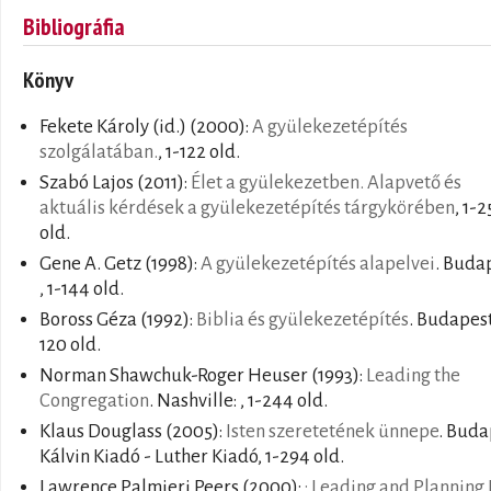
Bibliográfia
Könyv
Fekete Károly (id.)
(2000):
A gyülekezetépítés
szolgálatában.
, 1-122 old.
Szabó Lajos
(2011):
Élet a gyülekezetben. Alapvető és
aktuális kérdések a gyülekezetépítés tárgykörében
, 1-2
old.
Gene A. Getz
(1998):
A gyülekezetépítés alapelvei
. Buda
, 1-144 old.
Boross Géza
(1992):
Biblia és gyülekezetépítés
. Budapest:
120 old.
Norman Shawchuk-Roger Heuser
(1993):
Leading the
Congregation
. Nashville: , 1-244 old.
Klaus Douglass
(2005):
Isten szeretetének ünnepe
. Buda
Kálvin Kiadó - Luther Kiadó, 1-294 old.
Lawrence Palmieri Peers
(2000):
: Leading and Planning 