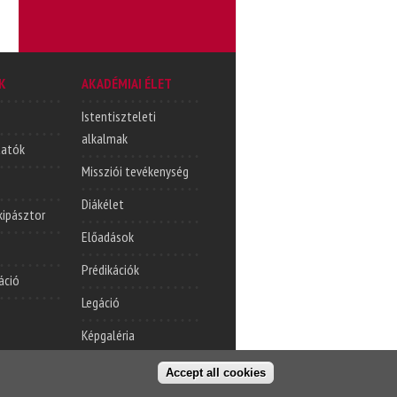
K
AKADÉMIAI ÉLET
Istentiszteleti
alkalmak
tatók
Missziói tevékenység
Diákélet
lkipásztor
Előadások
Prédikációk
áció
Legáció
Képgaléria
Accept all cookies
t oldal
Cím
Kapcsolatfelvétel
© KPTI