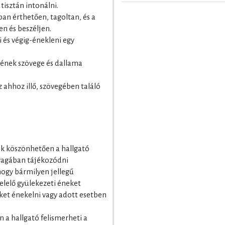
tisztán intonálni.
ában érthetően, tagoltan, és a
n és beszéljen.
i és végig-énekleni egy
y ének szövege és dallama
z ahhoz illő, szövegében találó
ek köszönhetően a hallgató
yagában tájékozódni
 hogy bármilyen jellegű
elelő gyülekezeti éneket
eket énekelni vagy adott esetben
 a hallgató felismerheti a