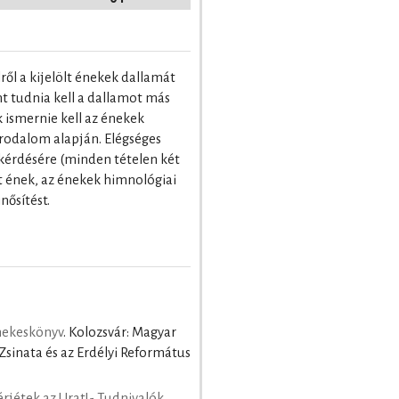
lről a kijelölt énekek dallamát
nt tudnia kell a dallamot más
k ismernie kell az énekek
irodalom alapján. Elégséges
kérdésére (minden tételen két
t ének, az énekek himnológiai
nősítést.
nekeskönyv
. Kolozsvár: Magyar
sinata és az Erdélyi Református
érjétek az Urat!- Tudnivalók