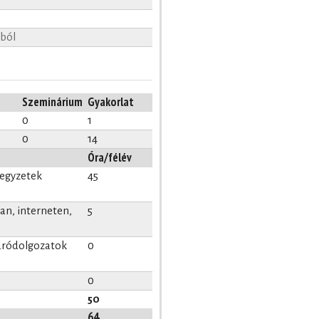
ából
Szeminárium
Gyakorlat
0
1
0
14
Óra/félév
jegyzetek
45
n, interneten,
5
záródolgozatok
0
0
50
64