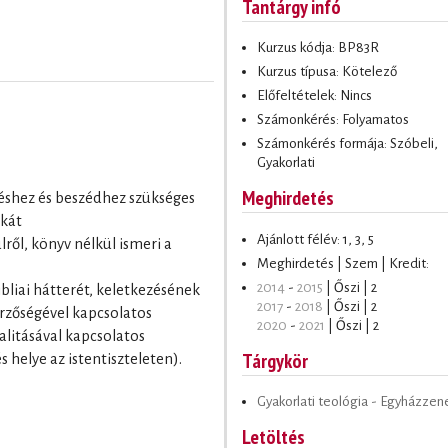
Tantárgy infó
Kurzus kódja: BP83R
Kurzus típusa: Kötelező
Előfeltételek: Nincs
Számonkérés: Folyamatos
Számonkérés formája: Szóbeli,
Gyakorlati
Meghirdetés
kléshez és beszédhez szükséges
ikát
Ajánlott félév: 1, 3, 5
ről, könyv nélkül ismeri a
Meghirdetés | Szem | Kredit:
2014
-
2015
| Őszi | 2
ibliai hátterét, keletkezésének
2017
-
2018
| Őszi | 2
erzőségével kapcsolatos
2020
-
2021
| Őszi | 2
alitásával kapcsolatos
Tárgykör
 helye az istentiszteleten).
Gyakorlati teológia - Egyházzen
Letöltés