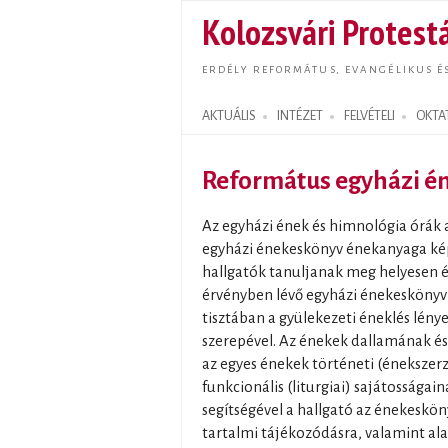
Kolozsvári Protestá
ERDÉLY REFORMÁTUS, EVANGÉLIKUS É
AKTUÁLIS
INTÉZET
FELVÉTELI
OKTA
Search form
Református egyházi én
Az egyházi ének és himnológia órák 
egyházi énekeskönyv énekanyaga képe
hallgatók tanuljanak meg helyesen én
érvényben lévő egyházi énekeskönyv
tisztában a gyülekezeti éneklés lénye
szerepével. Az énekek dallamának és
az egyes énekek történeti (énekszerzők
funkcionális (liturgiai) sajátosság
segítségével a hallgató az énekeskön
tartalmi tájékozódásra, valamint al