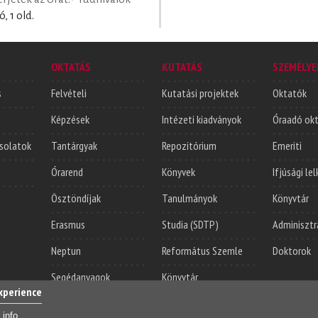
, 1 old.
OKTATÁS
KUTATÁS
SZEMÉLYE
s
Felvételi
Kutatási projektek
Oktatók
Képzések
Intézeti kiadványok
Óraadó ok
solatok
Tantárgyak
Repozitórium
Emeriti
Órarend
Könyvek
Ifjúsági le
Ösztöndíjak
Tanulmányok
Könyvtár
Erasmus
Studia (SDTP)
Adminisztr
Neptun
Református Szemle
Doktorok
Segédanyagok
Könyvtár
experience
Login
Sajá
 info