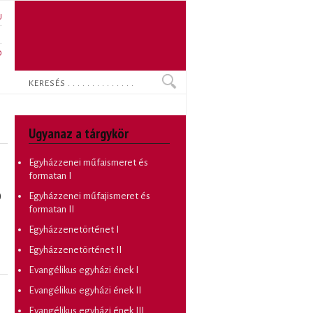
U
N
O
Keresés
Ugyanaz a tárgykör
Egyházzenei műfaismeret és
formatan I
)
Egyházzenei műfajismeret és
formatan II
Egyházzenetörténet I
Egyházzenetörténet II
Evangélikus egyházi ének I
Evangélikus egyházi ének II
Evangélikus egyházi ének III