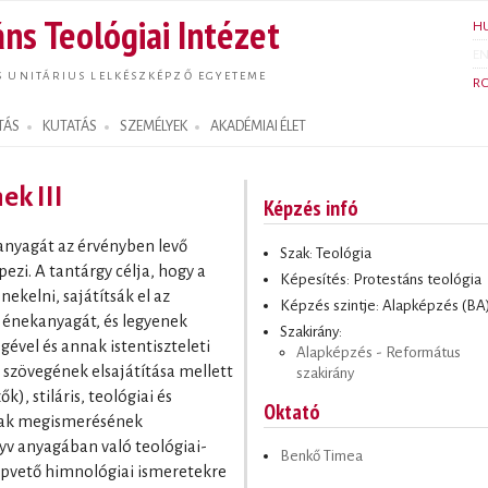
Ugrás a
ns Teológiai Intézet
H
tartalomra
E
S UNITÁRIUS LELKÉSZKÉPZŐ EGYETEME
R
TÁS
KUTATÁS
SZEMÉLYEK
AKADÉMIAI ÉLET
ek III
Képzés infó
anyagát az érvényben levő
Szak: Teológia
zi. A tantárgy célja, hogy a
Képesítés: Protestáns teológia
ekelni, sajátítsák el az
Képzés szintje: Alapképzés (BA
 énekanyagát, és legyenek
Szakirány:
gével és annak istentiszteleti
Alapképzés - Református
 szövegének elsajátítása mellett
szakirány
), stiláris, teológiai és
Oktató
ainak megismerésének
yv anyagában való teológiai-
Benkő Timea
apvető himnológiai ismeretekre