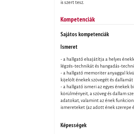
is szert tesz.
Kompetenciák
Sajátos kompetenciák
Ismeret
- a hallgató elsajátítja a helyes éne
légzés-technikát és hangadás-techn
- a hallgató memoriter anyaggal kívül
kijelölt énekek szövegét és dallamát
- a hallgató ismeri az egyes énekek b
körülményeit, a szöveg és dallam sz
adatokat, valamint az ének funkcion
ismereteket (az adott ének szerepe és
Képességek