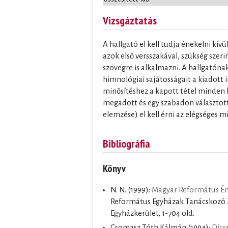
Vizsgáztatás
A hallgató el kell tudja énekelni kívü
azok első versszakával, szükség szeri
szövegre is alkalmazni. A hallgatóna
himnológiai sajátosságait a kiadott 
minősítéshez a kapott tétel minden 
megadott és egy szabadon választot
elemzése) el kell érni az elégséges mi
Bibliográfia
Könyv
N. N.
(1999):
Magyar Református É
Református Egyházak Tanácskozó Z
Egyházkerület, 1-704 old.
Csomasz Tóth Kálmán
(1994):
Dics