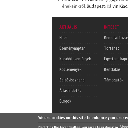
énekeinkről
. Budapest: Kálvin Kiadó
AKTUÁLIS
INTÉZET
Hírek
Bemutatkozá
Eseménynaptár
Történet
Korábbi események
Egyetemi kapc
Közlemények
Bentlakás
Sajtóvisszhang
Támogatók
Álláshirdetés
Blogok
We use cookies on this site to enhance your user 
More
By clicking the Accept button, you agree to us doing so.