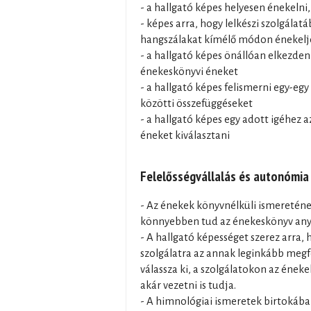
- a hallgató képes helyesen énekelni, 
- képes arra, hogy lelkészi szolgálat
hangszálakat kímélő módon énekelje
- a hallgató képes önállóan elkezden
énekeskönyvi éneket
- a hallgató képes felismerni egy-eg
közötti összefüggéseket
- a hallgató képes egy adott igéhez a
éneket kiválasztani
Felelősségvállalás és autonómia
- Az énekek könyvnélküli ismeretén
könnyebben tud az énekeskönyv an
- A hallgató képességet szerez arra,
szolgálatra az annak leginkább megf
válassza ki, a szolgálatokon az ének
akár vezetni is tudja.
- A himnológiai ismeretek birtokában