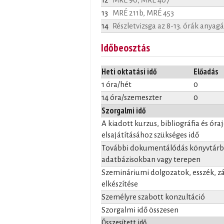
13
MRÉ 211b, MRÉ 453
14
Részletvizsga az 8-13. órák anyag
Időbeosztás
Heti oktatási idő
Előadás
1 óra/hét
0
14 óra/szemeszter
0
Szorgalmi idő
A kiadott kurzus, bibliográfia és óra
elsajátításához szükséges idő
További dokumentálódás könyvtárba
adatbázisokban vagy terepen
Szemináriumi dolgozatok, esszék, 
elkészítése
Személyre szabott konzultáció
Szorgalmi idő összesen
Összesített idő