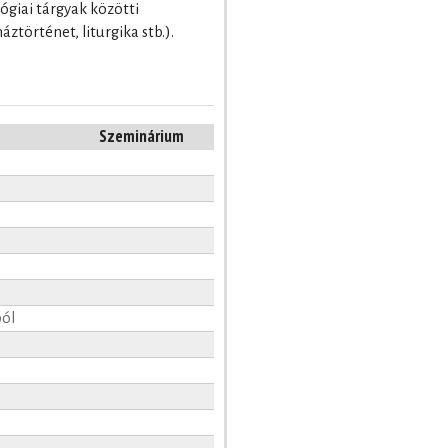
ógiai tárgyak közötti
ztörténet, liturgika stb.).
Szeminárium
ból