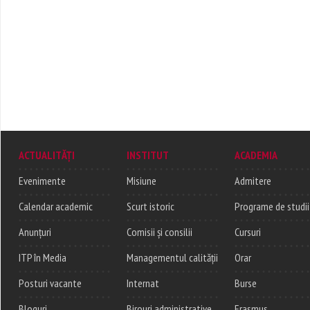
ACTUALITĂȚI
INSTITUT
ACADEMIA
Evenimente
Misiune
Admitere
Calendar academic
Scurt istoric
Programe de studii
Anunțuri
Comisii și consilii
Cursuri
ITP în Media
Managementul calității
Orar
Posturi vacante
Internat
Burse
Bloguri
Birouri administrative
Erasmus