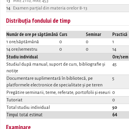
13
MRÉ 211b, MRÉ 453
14
Examen parțial din materia orelor 8-13
Distribuția fondului de timp
Număr de ore pe săptămână
Curs
Seminar
Practică
1 ore/săptămână
0
0
1
14 ore/semestru
0
0
14
Studiu individual
Ore/sem
Studiul după manual, suport de curs, bibliografie și
45
notițe
Documentare suplimentară în bibliotecă, pe
5
platformele electronice de specialitate și pe teren
Pregătire seminarii, teme, referate, portofolii și eseuri
0
Tutoriat
0
Total studiu individual
50
Timpul total estimat
64
Examinare