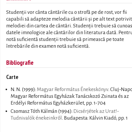
Studenții vor cânta cântările cu o strofă pe de rost, vor fii
capabili să adapteze melodia cântării și pe alt text potrivit
melodiei din cartea de cântări. Studenții trebuie să cunoa
datele imnologice ale cântărilor din literatura dată. Pentr
notă suficientă studenții trebuie să primească pe toate
întrebările din examen notă suficientă.
Bibliografie
Carte
N. N.
(1999):
Magyar Református Énekeskönyv
. Cluj-Napo
Magyar Református Egyházak Tanácskozó Zsinata és az
Erdélyi Református Egyházkerület, pp. 1-704
Csomasz Tóth Kálmán
(1994):
Dicsérjétek az Urat!-
Tudnivalók énekeinkről
. Budapesta: Kálvin Kiadó, pp. 1