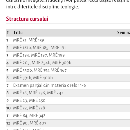
cântările învăţate, studenții vor putea recunoaște relațiile
intre diferitele discipline teologie.
Structura cursului
#
Titlu
Semin
1
MRÉ 51, MRÉ 159
2
MRÉ 181b, MRÉ 185, MRÉ 191
3
MRÉ 194, MRÉ 197, MRÉ 199
4
MRÉ 203, MRÉ 254b, MRÉ 309b
5
MRÉ 330b, MRÉ 354 MRÉ 367
6
MRÉ 391b, MRÉ 400b
7
Examen parțial din materia orelor 1-6
8
MRÉ 16, MRÉ 236, MRÉ 242
9
MRÉ 23, MRÉ 250
10
MRÉ 32, MRÉ 338
11
MRÉ 84, MRÉ 342
12
MRÉ 90, MRÉ 407