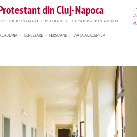
Skip to
 Protestant din Cluj-Napoca
H
main
E
content
OȚILOR REFORMAȚI, LUTHERANI ȘI UNITARIENI DIN ARDEAL
R
ACADEMIA
CERCETARE
PERSOANE
VIAȚA ACADEMICĂ