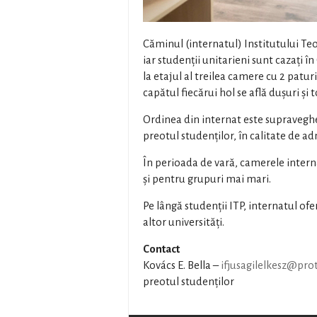
Căminul (internatul) Institutului Teo
iar studenții unitarieni sunt cazați î
la etajul al treilea camere cu 2 paturi
capătul fiecărui hol se află dușuri și t
Ordinea din internat este supraveghe
preotul studenților, în calitate de a
În perioada de vară, camerele internat
și pentru grupuri mai mari.
Pe lângă studenții ITP, internatul ofe
altor universități.
Contact
Kovács E. Bella –
ifjusagilelkesz@pro
preotul studenților