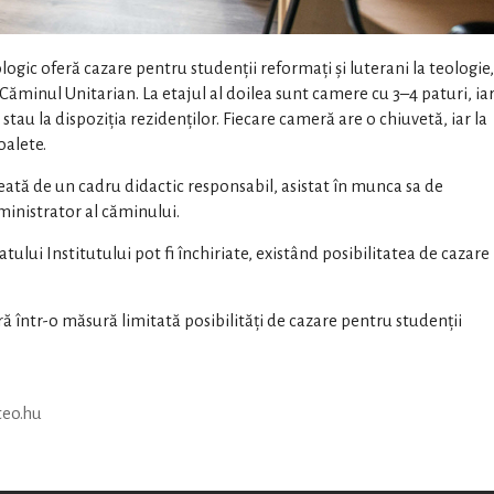
logic oferă cazare pentru studenții reformați și luterani la teologie,
n Căminul Unitarian. La etajul al doilea sunt camere cu 3–4 paturi, ia
 stau la dispoziția rezidenților. Fiecare cameră are o chiuvetă, iar la
oalete.
ată de un cadru didactic responsabil, asistat în munca sa de
dministrator al căminului.
ului Institutului pot fi închiriate, existând posibilitatea de cazare
ră într-o măsură limitată posibilități de cazare pentru studenții
teo.hu