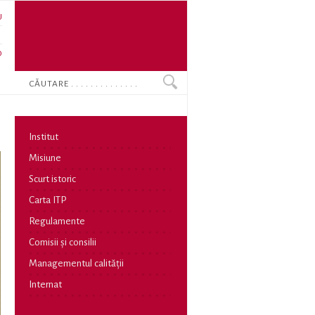
U
N
O
Search
Institut
Misiune
Scurt istoric
Carta ITP
Regulamente
Comisii și consilii
Managementul calității
Internat