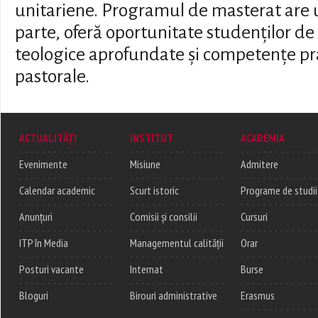
unitariene. Programul de masterat are 
parte, oferă oportunitate studenților d
teologice aprofundate și competențe pra
pastorale.
ACTUALITĂȚI
INSTITUT
ACADEMIA
Evenimente
Misiune
Admitere
Calendar academic
Scurt istoric
Programe de studii
Anunțuri
Comisii și consilii
Cursuri
ITP în Media
Managementul calității
Orar
Posturi vacante
Internat
Burse
Bloguri
Birouri administrative
Erasmus