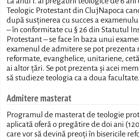
La anul I. al pregătirii teologice de 6 ani
Teologic Protestant din ClujNapoca candi
după susţinerea cu succes a examenulu
– în conformitate cu § 26 din Statutul In
Protestant – se face în baza unui exame
examenul de admitere se pot prezenta m
reformate, evanghelice, unitariene, cet
ai altor ţări. Se pot prezenta şi acei memb
să studieze teologia ca a doua facultate
Admitere masterat
Programul de masterat de teologie prot
aplicată oferă o pregătire de doi ani (12
care vor să devină preoți în bisericile re