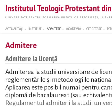
Skip t
Institutul Teologic Protestant di
main
conte
UNIVERSITATE PENTRU FORMAREA PREOȚILOR REFORMAȚI, LUTHER
ACTUALITĂȚI
INSTITUT
ADMITERE
ACADEMIA
CERCETARE
PE
Search form
Admitere
Admitere la licență
Admiterea la studii universitare de lic
reglementările și metodologiile naționale
Aplicarea este posibil numai pentru can
diplomă de bacalaureat (sau echivalentu
Regulamentul admiterii la studii univers