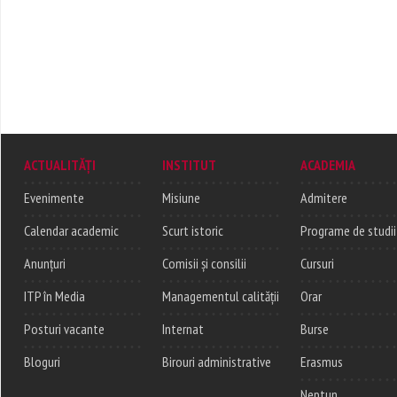
ACTUALITĂȚI
INSTITUT
ACADEMIA
Evenimente
Misiune
Admitere
Calendar academic
Scurt istoric
Programe de studii
Anunțuri
Comisii și consilii
Cursuri
ITP în Media
Managementul calității
Orar
Posturi vacante
Internat
Burse
Bloguri
Birouri administrative
Erasmus
Neptun