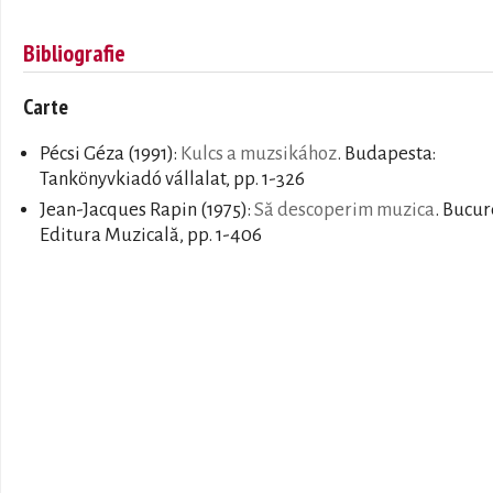
Bibliografie
Carte
Pécsi Géza
(1991):
Kulcs a muzsikához
. Budapesta:
Tankönyvkiadó vállalat, pp. 1-326
Jean-Jacques Rapin
(1975):
Să descoperim muzica
. Bucur
Editura Muzicală, pp. 1-406