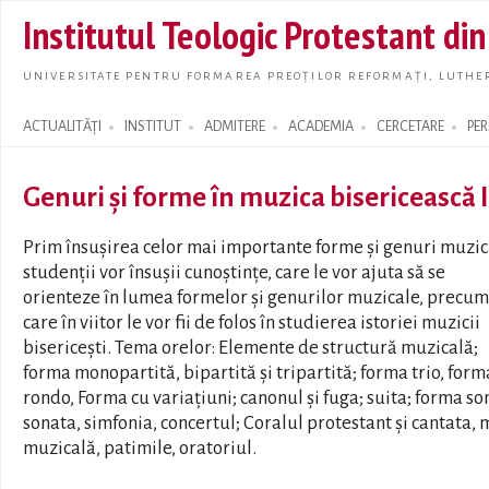
Skip t
Institutul Teologic Protestant di
main
conte
UNIVERSITATE PENTRU FORMAREA PREOȚILOR REFORMAȚI, LUTHER
ACTUALITĂȚI
INSTITUT
ADMITERE
ACADEMIA
CERCETARE
PE
Search form
Genuri și forme în muzica bisericească I
Prim însușirea celor mai importante forme și genuri muzic
studenții vor însușii cunoștințe, care le vor ajuta să se
orienteze în lumea formelor și genurilor muzicale, precum
care în viitor le vor fii de folos în studierea istoriei muzicii
bisericești. Tema orelor: Elemente de structură muzicală;
forma monopartită, bipartită și tripartită; forma trio, form
rondo, Forma cu variaţiuni; canonul și fuga; suita; forma so
sonata, simfonia, concertul; Coralul protestant şi cantata, 
muzicală, patimile, oratoriul.