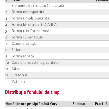
1
Elemente de structură muzicală
2
Forma monopartită
3
Forma simplă bipartită
4
Forma bi- şi tripartită A-B-A
5
Forma trio. Forma rondo.
6
Forma cu variaţiuni
7
Canonul şi fuga.
8
Suita
9
Forma sonată
10
Coralul protestant şi cantata
11
Missa
12
Oratoriul
13
Patimile
Distribuția fondului de timp
Număr de ore pe săptămână
Curs
Seminar
Practică