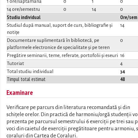
1 ore/săptămână
0
1
0
14 ore/semestru
0
14
0
Studiu individual
Ore/sem
Studiul după manual, suport de curs, bibliografie și
14
notițe
Documentare suplimentară în bibliotecă, pe
0
platformele electronice de specialitate și pe teren
Pregătire seminarii, teme, referate, portofolii și eseuri
16
Tutoriat
4
Total studiu individual
34
Timpul total estimat
48
Examinare
Verificare pe parcurs din literatura recomandată și din
schiţele orelor. Din practică de harmoniu/orgă studenţii vo
prezenta pe parcursul semestrului 6 exerciţii pe trei sau 
voci din caietul de exerciţii pregătitoare pentru armoniu, 
coraluri din Cartea de Coraluri.