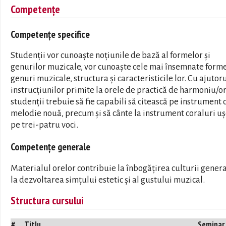
Competențe
Competențe specifice
Studenții vor cunoaște noţiunile de bază al formelor și
genurilor muzicale, vor cunoaşte cele mai însemnate forme
genuri muzicale, structura și caracteristicile lor. Cu ajutor
instrucţiunilor primite la orele de practică de harmoniu/o
studenţii trebuie să fie capabili să citească pe instrument 
melodie nouă, precum și să cânte la instrument coraluri u
pe trei-patru voci.
Competențe generale
Materialul orelor contribuie la înbogățirea culturii genera
la dezvoltarea simțului estetic și al gustului muzical.
Structura cursului
#
Titlu
Seminar