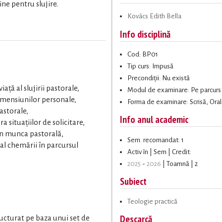
ne pentru slujire.
Kovács Edith Bella
Info disciplină
Cod: BP01
Tip curs: Impusă
Precondiții: Nu există
viață al slujirii pastorale,
Modul de examinare: Pe parcurs
imensiunilor personale,
Forma de examinare: Scrisă, Ora
astorale,
Info anul academic
 situațiilor de solicitare,
 în munca pastorală,
Sem. recomandat: 1
și al chemării în parcursul
Activ în | Sem | Credit:
2025
-
2026
| Toamnă | 2
Subiect
Teologie practică
Descarcă
ructurat pe baza unui set de