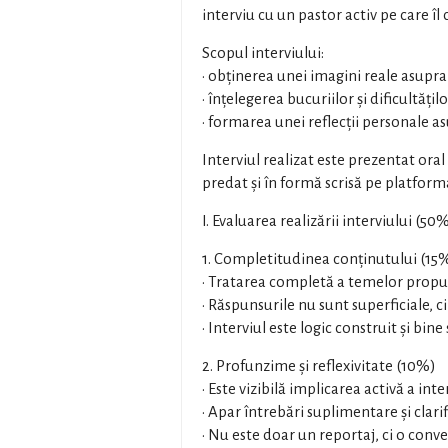
interviu cu un pastor activ pe care î
Scopul interviului:
• obținerea unei imagini reale asupra 
• înțelegerea bucuriilor și dificultăților
• formarea unei reflecții personale as
Interviul realizat este prezentat oral
predat și în formă scrisă pe platfor
I. Evaluarea realizării interviului (50
1. Completitudinea conținutului (15
• Tratarea completă a temelor propus
• Răspunsurile nu sunt superficiale, c
• Interviul este logic construit și bine
2. Profunzime și reflexivitate (10%)
• Este vizibilă implicarea activă a int
• Apar întrebări suplimentare și clarif
• Nu este doar un reportaj, ci o conve