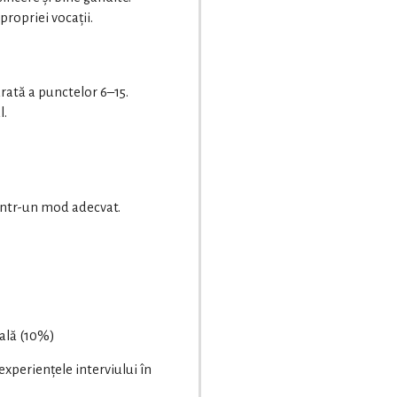
propriei vocații.
.
urată a punctelor 6–15.
l.
într-un mod adecvat.
nală (10%)
experiențele interviului în