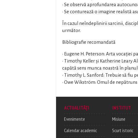
• Se observă aprofundarea autocunoa
• Se conturează o imagine realistă as
În cazul neîndeplinirii sarcinii, disci
următor.
Bibliografie recomandată
• Eugene H. Peterson: Arta vocației p
• Timothy Keller și Katherine Leary A
capătă sens munca noastră în planu
• Timothy L. Sanford: Trebuie să fiu p
• Owe Wikström: Omul de nepătruns
ACTUALITĂȚI
INSTITUT
Evenimente
Misiune
Calendar academic
Scurt istoric