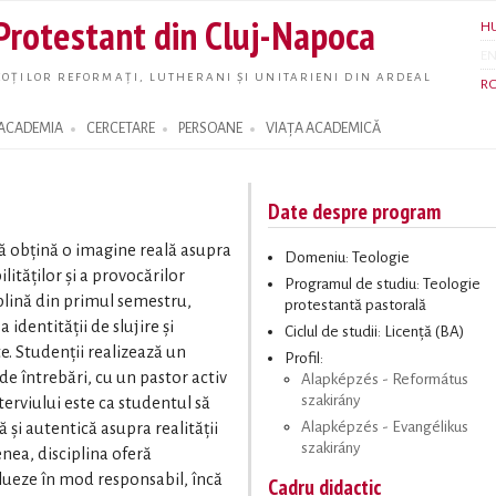
Skip to
 Protestant din Cluj-Napoca
H
main
E
content
OȚILOR REFORMAȚI, LUTHERANI ȘI UNITARIENI DIN ARDEAL
R
ACADEMIA
CERCETARE
PERSOANE
VIAȚA ACADEMICĂ
Date despre program
să obțină o imagine reală asupra
Domeniu: Teologie
ilităților și a provocărilor
Programul de studiu: Teologie
iplină din primul semestru,
protestantă pastorală
 identității de slujire și
Ciclul de studii: Licență (BA)
e. Studenții realizează un
Profil:
 de întrebări, cu un pastor activ
Alapképzés - Református
szakirány
terviului este ca studentul să
Alapképzés - Evangélikus
și autentică asupra realității
szakirány
enea, disciplina oferă
alueze în mod responsabil, încă
Cadru didactic