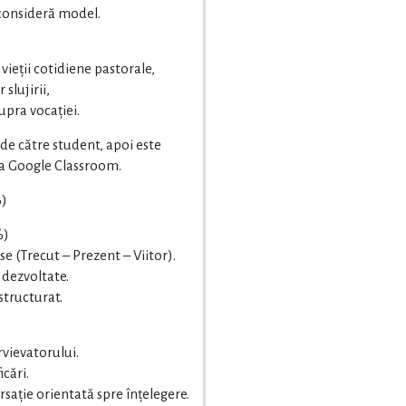
l consideră model.
vieții cotidiene pastorale,
 slujirii,
upra vocației.
 de către student, apoi este
ma Google Classroom.
%)
%)
e (Trecut – Prezent – Viitor).
i dezvoltate.
 structurat.
ervievatorului.
icări.
rsație orientată spre înțelegere.