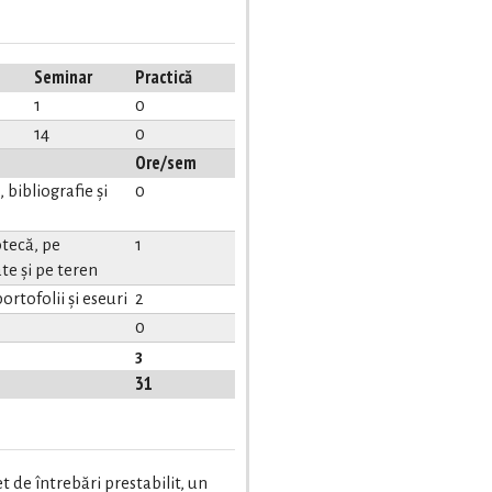
Seminar
Practică
1
0
14
0
Ore/sem
bibliografie și
0
tecă, pe
1
te și pe teren
ortofolii și eseuri
2
0
3
31
t de întrebări prestabilit, un