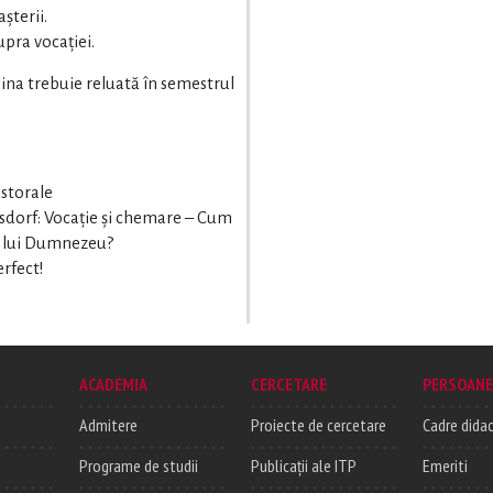
șterii.
upra vocației.
plina trebuie reluată în semestrul
astorale
lsdorf: Vocație și chemare – Cum
l lui Dumnezeu?
erfect!
ACADEMIA
CERCETARE
PERSOANE
Admitere
Proiecte de cercetare
Cadre didac
Programe de studii
Publicații ale ITP
Emeriti