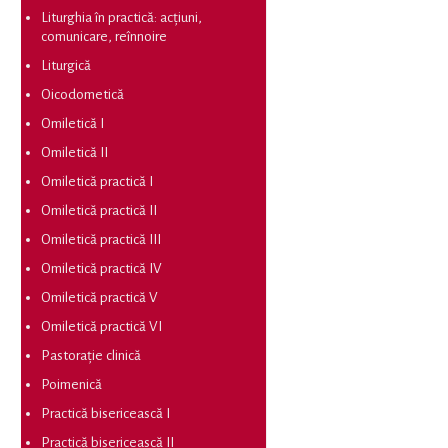
Liturghia în practică: acțiuni,
comunicare, reînnoire
Liturgică
Oicodometică
Omiletică I
Omiletică II
Omiletică practică I
Omiletică practică II
Omiletică practică III
Omiletică practică IV
Omiletică practică V
Omiletică practică VI
Pastorație clinică
Poimenică
Practică bisericească I
Practică bisericească II