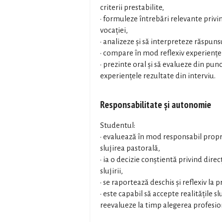
criterii prestabilite,
• formuleze întrebări relevante privi
vocației,
• analizeze și să interpreteze răspuns
• compare în mod reflexiv experiențel
• prezinte oral și să evalueze din pu
experiențele rezultate din interviu.
Responsabilitate și autonomie
Studentul:
• evaluează în mod responsabil prop
slujirea pastorală,
• ia o decizie conștientă privind direcț
slujirii,
• se raportează deschis și reflexiv la p
• este capabil să accepte realitățile slu
reevalueze la timp alegerea profesio