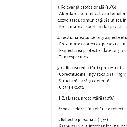
3. Relevanță profesională (10%)
• Abordarea semnificativă a temelor 
dezvoltarea comunității și slujirea în 
• Prezentarea experiențelor practice ș
4. Gestionarea surselor și aspecte et
• Prezentarea corectă a persoanei int
• Respectarea protecției datelor și a
• Ton respectuos.
5. Calitatea redactării / procesului-v
• Corectitudine lingvistică și stil îngriji
• Structură clară și coerentă.
• Citare exactă.
II. Evaluarea prezentării (40%)
Pe baza celor 15 întrebări de reflecție
1. Reflecție personală (15%)
• Răspunsurile la întrebările 1–5 sunt 