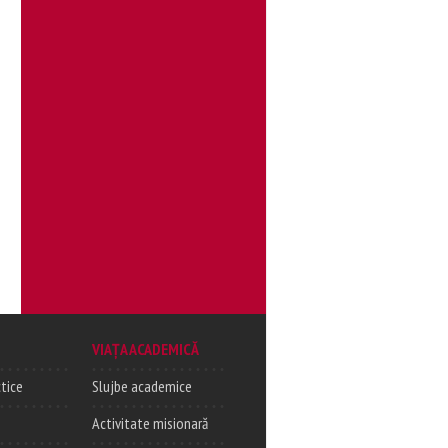
VIAȚA ACADEMICĂ
tice
Slujbe academice
Activitate misionară