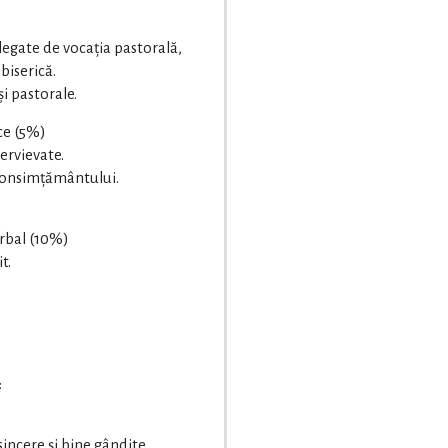
legate de vocația pastorală,
biserică.
i pastorale.
ice (5%)
ervievate.
 consimțământului.
erbal (10%)
t.
:
sincere și bine gândite.