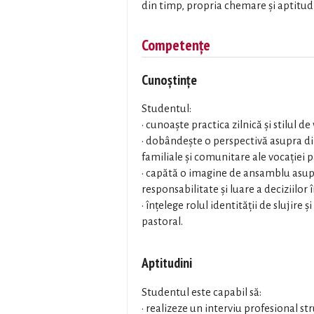
din timp, propria chemare și aptitudi
Competențe
Cunoștințe
Studentul:
• cunoaște practica zilnică și stilul de 
• dobândește o perspectivă asupra d
familiale și comunitare ale vocației p
• capătă o imagine de ansamblu asupra
responsabilitate și luare a deciziilor
• înțelege rolul identității de slujire 
pastoral.
Aptitudini
Studentul este capabil să:
• realizeze un interviu profesional st