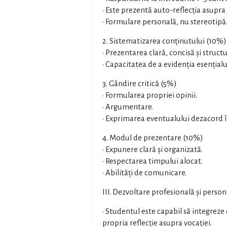
• Este prezentă auto-reflecția asupra 
• Formulare personală, nu stereotipă
2. Sistematizarea conținutului (10%)
• Prezentarea clară, concisă și struct
• Capacitatea de a evidenția esențialu
3. Gândire critică (5%)
• Formularea propriei opinii.
• Argumentare.
• Exprimarea eventualului dezacord 
4. Modul de prezentare (10%)
• Expunere clară și organizată.
• Respectarea timpului alocat.
• Abilități de comunicare.
III. Dezvoltare profesională și perso
• Studentul este capabil să integreze 
propria reflecție asupra vocației.