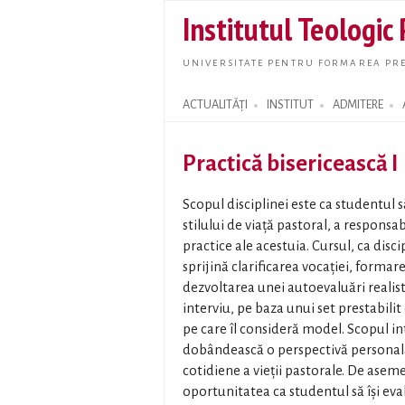
Institutul Teologic
UNIVERSITATE PENTRU FORMAREA PRE
ACTUALITĂȚI
INSTITUT
ADMITERE
Search form
Practică bisericească I
Scopul disciplinei este ca studentul 
stilului de viață pastoral, a responsab
practice ale acestuia. Cursul, ca disc
sprijină clarificarea vocației, formarea
dezvoltarea unei autoevaluări realist
interviu, pe baza unui set prestabilit
pe care îl consideră model. Scopul in
dobândească o perspectivă personală 
cotidiene a vieții pastorale. De asem
oportunitatea ca studentul să își ev