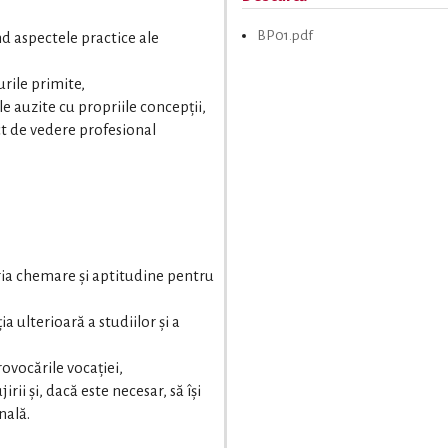
BP01.pdf
nd aspectele practice ale
urile primite,
e auzite cu propriile concepții,
nct de vedere profesional
ria chemare și aptitudine pentru
ia ulterioară a studiilor și a
rovocările vocației,
jirii și, dacă este necesar, să își
nală.