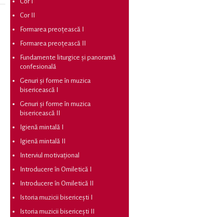
Cor I
Cor II
Formarea preoțească I
Formarea preoțească II
Fundamente liturgice și panoramă
confesională
Genuri și forme în muzica
bisericească I
Genuri și forme în muzica
bisericească II
Igienă mintală I
Igienă mintală II
Interviul motivațional
Introducere în Omiletică I
Introducere în Omiletică II
Istoria muzicii bisericești I
Istoria muzicii bisericești II