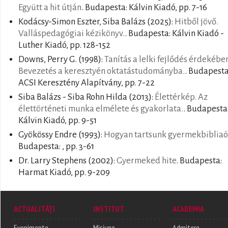
Együtt a hit útján
. Budapesta: Kálvin Kiadó, pp. 7-16
Kodácsy-Simon Eszter, Siba Balázs
(2025):
Hitből jövő.
Valláspedagógiai kézikönyv.
. Budapesta: Kálvin Kiadó -
Luther Kiadó, pp. 128-152
Downs, Perry G.
(1998):
Tanítás a lelki fejlődés érdekébe
Bevezetés a keresztyén oktatástudományba.
. Budapesta
ACSI Keresztény Alapítvány, pp. 7-22
Siba Balázs - Siba Rohn Hilda
(2013):
Élettérkép. Az
élettörténeti munka elmélete és gyakorlata.
. Budapesta
Kálvin Kiadó, pp. 9-51
Gyökössy Endre
(1993):
Hogyan tartsunk gyermekbibliaó
Budapesta: , pp. 3-61
Dr. Larry Stephens
(2002):
Gyermeked hite
. Budapesta:
Harmat Kiadó, pp. 9-209
ACTUALITĂȚI
INSTITUT
ACADEMIA
Evenimente
Misiune
Admitere