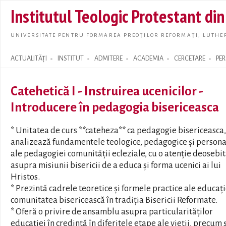
Skip t
Institutul Teologic Protestant di
main
conte
UNIVERSITATE PENTRU FORMAREA PREOȚILOR REFORMAȚI, LUTHER
ACTUALITĂȚI
INSTITUT
ADMITERE
ACADEMIA
CERCETARE
PE
Search form
Catehetică I - Instruirea ucenicilor -
Introducere în pedagogia bisericeasca
* Unitatea de curs **cateheza** ca pedagogie bisericeasca,
analizează fundamentele teologice, pedagogice și persona
ale pedagogiei comunității ecleziale, cu o atenție deosebi
asupra misiunii bisericii de a educa și forma ucenici ai lui
Hristos.
* Prezintă cadrele teoretice și formele practice ale educați
comunitatea bisericească în tradiția Bisericii Reformate.
* Oferă o privire de ansamblu asupra particularităților
educației în credință în diferitele etape ale vieții, precum 