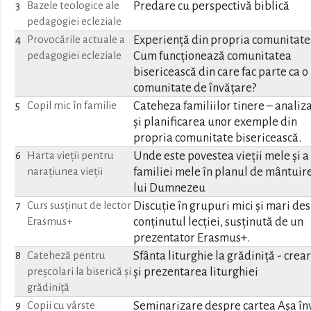
Predare cu perspectivă biblică
3
Bazele teologice ale
pedagogiei ecleziale
Experiență din propria comunitate
4
Provocările actuale a
Cum funcționează comunitatea
pedagogiei ecleziale
bisericească din care fac parte ca o
comunitate de învățare?
Cateheza familiilor tinere – analiz
5
Copil mic în familie
și planificarea unor exemple din
propria comunitate bisericească.
Unde este povestea vieții mele și a
6
Harta vieții pentru
familiei mele în planul de mântuire
narațiunea vieții
lui Dumnezeu
Discuție în grupuri mici și mari de
7
Curs susținut de lector
conținutul lecției, susținută de un
Erasmus+
prezentator Erasmus+.
Sfânta liturghie la grădiniță - crea
8
Cateheză pentru
și prezentarea liturghiei
preșcolari la biserică și
grădiniță
Seminarizare despre cartea Așa în
9
Copii cu vârste