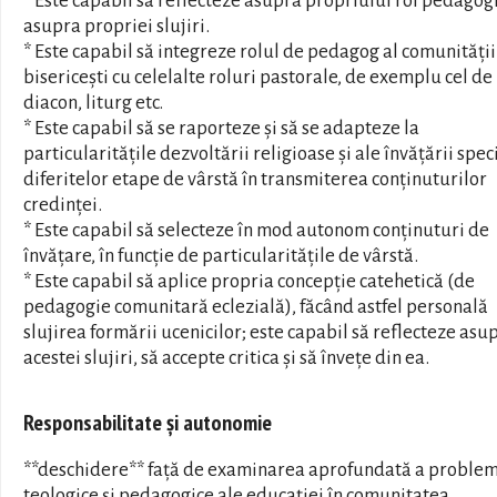
* Este capabil să reflecteze asupra propriului rol pedagogi
asupra propriei slujiri.
* Este capabil să integreze rolul de pedagog al comunității
bisericești cu celelalte roluri pastorale, de exemplu cel de
diacon, liturg etc.
* Este capabil să se raporteze și să se adapteze la
particularitățile dezvoltării religioase și ale învățării spec
diferitelor etape de vârstă în transmiterea conținuturilor
credinței.
* Este capabil să selecteze în mod autonom conținuturi de
învățare, în funcție de particularitățile de vârstă.
* Este capabil să aplice propria concepție catehetică (de
pedagogie comunitară eclezială), făcând astfel personală
slujirea formării ucenicilor; este capabil să reflecteze asu
acestei slujiri, să accepte critica și să învețe din ea.
Responsabilitate și autonomie
**deschidere** față de examinarea aprofundată a proble
teologice și pedagogice ale educației în comunitatea