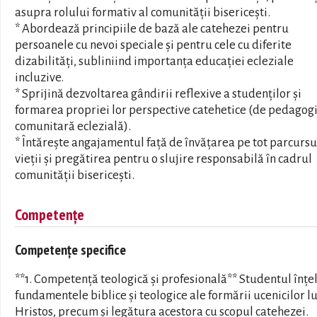
asupra rolului formativ al comunității bisericești.
* Abordează principiile de bază ale catehezei pentru
persoanele cu nevoi speciale și pentru cele cu diferite
dizabilități, subliniind importanța educației ecleziale
incluzive.
* Sprijină dezvoltarea gândirii reflexive a studenților și
formarea propriei lor perspective catehetice (de pedagog
comunitară eclezială).
* Întărește angajamentul față de învățarea pe tot parcursu
vieții și pregătirea pentru o slujire responsabilă în cadrul
comunității bisericești.
Competențe
Competențe specifice
**1. Competență teologică și profesională** Studentul înțe
fundamentele biblice și teologice ale formării ucenicilor lu
Hristos, precum și legătura acestora cu scopul catehezei.