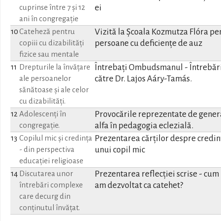
ei
cuprinse între 7 și 12
ani în congregație
Vizită la Școala Kozmutza Flóra pe
10
Cateheză pentru
persoane cu deficiențe de auz
copiii cu dizabilități
fizice sau mentale
Întrebați Ombudsmanul - Întrebăr
11
Drepturile la învățare
către Dr. Lajos Aáry-Tamás.
ale persoanelor
sănătoase și ale celor
cu dizabilități.
Provocările reprezentate de gener
12
Adolescenți în
alfa în pedagogia eclezială.
congregație.
Prezentarea cărților despre credin
13
Copilul mic și credința
unui copil mic
- din perspectiva
educației religioase
Prezentarea reflecției scrise - cum
14
Discutarea unor
am dezvoltat ca catehet?
întrebări complexe
care decurg din
conținutul învățat.