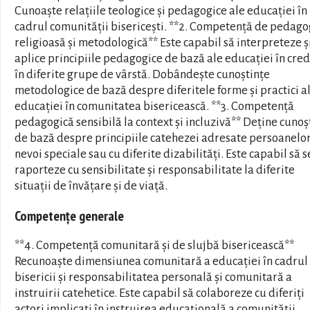
Cunoaște relațiile teologice și pedagogice ale educației în
cadrul comunității bisericești. **2. Competență de pedago
religioasă și metodologică** Este capabil să interpreteze ș
aplice principiile pedagogice de bază ale educației în cre
în diferite grupe de vârstă. Dobândește cunoștințe
metodologice de bază despre diferitele forme și practici a
educației în comunitatea bisericească. **3. Competență
pedagogică sensibilă la context și incluzivă** Deține cunoș
de bază despre principiile catehezei adresate persoanelor
nevoi speciale sau cu diferite dizabilități. Este capabil să s
raporteze cu sensibilitate și responsabilitate la diferite
situații de învățare și de viață.
Competențe generale
**4. Competență comunitară și de slujbă bisericească**
Recunoaște dimensiunea comunitară a educației în cadrul
bisericii și responsabilitatea personală și comunitară a
instruirii catehetice. Este capabil să colaboreze cu diferiți
actori implicați în instruirea educațională a comunității