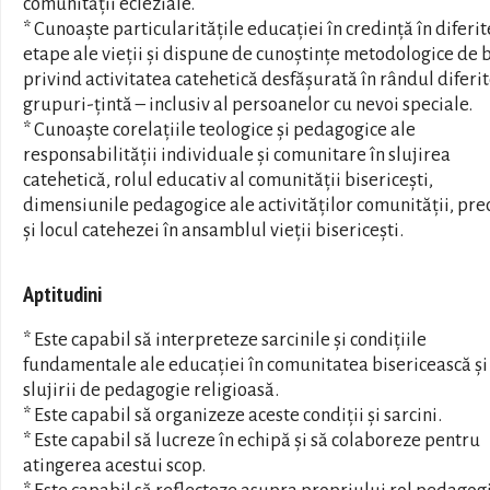
comunității ecleziale.
* Cunoaște particularitățile educației în credință în diferit
etape ale vieții și dispune de cunoștințe metodologice de 
privind activitatea catehetică desfășurată în rândul diferi
grupuri-țintă – inclusiv al persoanelor cu nevoi speciale.
* Cunoaște corelațiile teologice și pedagogice ale
responsabilității individuale și comunitare în slujirea
catehetică, rolul educativ al comunității bisericești,
dimensiunile pedagogice ale activităților comunității, pr
și locul catehezei în ansamblul vieții bisericești.
Aptitudini
* Este capabil să interpreteze sarcinile și condițiile
fundamentale ale educației în comunitatea bisericească și
slujirii de pedagogie religioasă.
* Este capabil să organizeze aceste condiții și sarcini.
* Este capabil să lucreze în echipă și să colaboreze pentru
atingerea acestui scop.