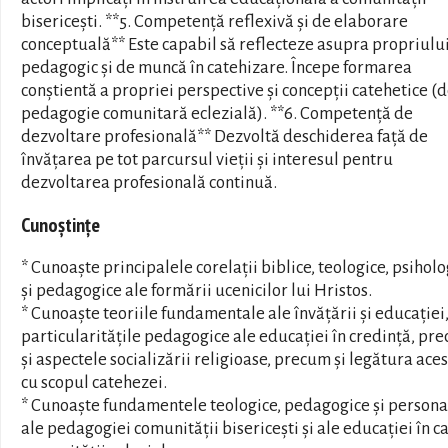
bisericești. **5. Competență reflexivă și de elaborare
conceptuală** Este capabil să reflecteze asupra propriului
pedagogic și de muncă în catehizare. Începe formarea
conștientă a propriei perspective și concepții catehetice (
pedagogie comunitară eclezială). **6. Competență de
dezvoltare profesională** Dezvoltă deschiderea față de
învățarea pe tot parcursul vieții și interesul pentru
dezvoltarea profesională continuă.
Cunoștințe
* Cunoaște principalele corelații biblice, teologice, psiholo
și pedagogice ale formării ucenicilor lui Hristos.
* Cunoaște teoriile fundamentale ale învățării și educației
particularitățile pedagogice ale educației în credință, pr
și aspectele socializării religioase, precum și legătura ace
cu scopul catehezei.
* Cunoaște fundamentele teologice, pedagogice și persona
ale pedagogiei comunității bisericești și ale educației în c