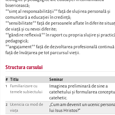
bisericească;
**simț al responsabilității** față de slujirea personală și
comunitară a educației în credință;
**sensibilitate** față de persoanele aflate în diferite situaț
de viață și cu nevoi diferite;
**gândire reflexivă** în raport cu propria slujire și practic
pedagogică;
**angajament** față de dezvoltarea profesională continuă 
față de învățarea pe tot parcursul vieții.
Structura cursului
#
Titlu
Seminar
Imaginea preliminară de sine a
1
Familiarizare cu
catehetului și formularea conceptu
temele subiectului
catehetic.
„Cum am devenit un ucenic persona
2
Ucenicia ca mod de
lui Isus Hristos?”
viața