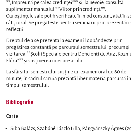
**„Împreună pe calea credinței”** și, la nevoie, consultă
suplimentar manualul **Viitor prin credință**.
Cunoștințele sale pot fi verificate în mod constant, atât în sc
cât și oral. Se pregătește pentru seminarii prin prezentări
reflecții.
Dreptul de a se prezenta la examen îl dobândește prin
pregătirea constantă pe parcursul semestrului, precum și 
vizitarea **Școlii Speciale pentru Deficienți de Auz „Kozm
Flóra”** și susținerea unei ore acolo.
La sfârșitul semestrului susține un examen oral de 60 de
minute, în cadrul căruia prezintă liber materia parcursă în
timpul semestrului.
Bibliografie
Carte
Siba Balázs, Szabóné László Lilla, Pángyánszky Ágnes
(20