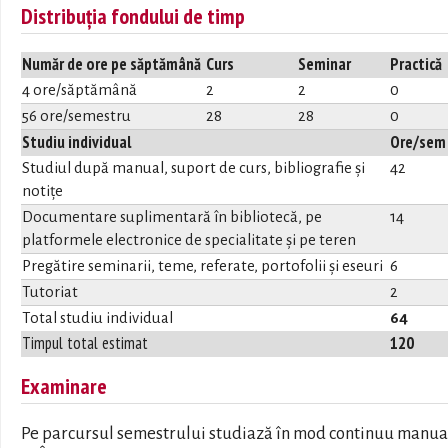
Distribuția fondului de timp
Număr de ore pe săptămână
Curs
Seminar
Practică
4 ore/săptămână
2
2
0
56 ore/semestru
28
28
0
Studiu individual
Ore/sem
Studiul după manual, suport de curs, bibliografie și
42
notițe
Documentare suplimentară în bibliotecă, pe
14
platformele electronice de specialitate și pe teren
Pregătire seminarii, teme, referate, portofolii și eseuri
6
Tutoriat
2
Total studiu individual
64
Timpul total estimat
120
Examinare
Pe parcursul semestrului studiază în mod continuu manua