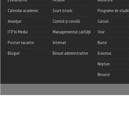
Calendar academic
Scurt istoric
Programe de studii
Anunțuri
Comisii și consilii
Cursuri
ITP în Media
Managementul calității
Orar
Posturi vacante
Internat
Burse
Bloguri
Birouri administrative
Erasmus
Neptun
Resurse