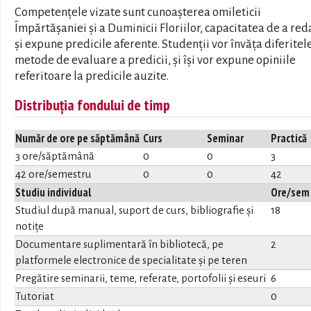
Competențele vizate sunt cunoașterea omileticii
Împărtășaniei și a Duminicii Floriilor, capacitatea de a red
și expune predicile aferente. Studenții vor învăța diferitel
metode de evaluare a predicii, și își vor expune opiniile
referitoare la predicile auzite.
Distribuția fondului de timp
Număr de ore pe săptămână
Curs
Seminar
Practică
3 ore/săptămână
0
0
3
42 ore/semestru
0
0
42
Studiu individual
Ore/sem
Studiul după manual, suport de curs, bibliografie și
18
notițe
Documentare suplimentară în bibliotecă, pe
2
platformele electronice de specialitate și pe teren
Pregătire seminarii, teme, referate, portofolii și eseuri
6
Tutoriat
0