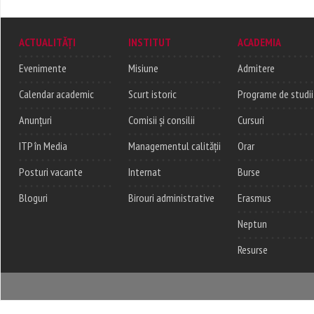
ACTUALITĂȚI
INSTITUT
ACADEMIA
Evenimente
Misiune
Admitere
Calendar academic
Scurt istoric
Programe de studii
Anunțuri
Comisii și consilii
Cursuri
ITP în Media
Managementul calității
Orar
Posturi vacante
Internat
Burse
Bloguri
Birouri administrative
Erasmus
Neptun
Resurse