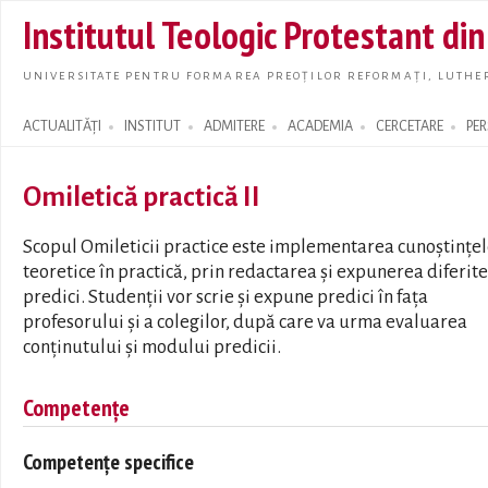
Skip t
Institutul Teologic Protestant di
main
conte
UNIVERSITATE PENTRU FORMAREA PREOȚILOR REFORMAȚI, LUTHER
ACTUALITĂȚI
INSTITUT
ADMITERE
ACADEMIA
CERCETARE
PE
Search form
Omiletică practică II
Scopul Omileticii practice este implementarea cunoștințe
teoretice în practică, prin redactarea și expunerea diferite
predici. Studenții vor scrie și expune predici în fața
profesorului și a colegilor, după care va urma evaluarea
conținutului și modului predicii.
Competențe
Competențe specifice